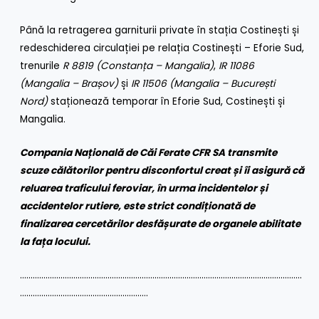
Până la retragerea garniturii private în stația Costinești și
redeschiderea circulației pe relația Costinești – Eforie Sud,
trenurile
R 8819 (Constanța – Mangalia)
,
IR 11086
(Mangalia – Brașov)
și
IR 11506 (Mangalia – București
Nord)
staționează temporar în Eforie Sud, Costinești și
Mangalia.
Compania Națională de Căi Ferate CFR SA transmite
scuze călătorilor pentru disconfortul creat și îi asigură că
reluarea traficului feroviar, în urma incidentelor și
accidentelor rutiere, este strict condiționată de
finalizarea cercetărilor desfășurate de organele abilitate
la fața locului.
……………………………………………………………………………………………………………………
……………………………………………………