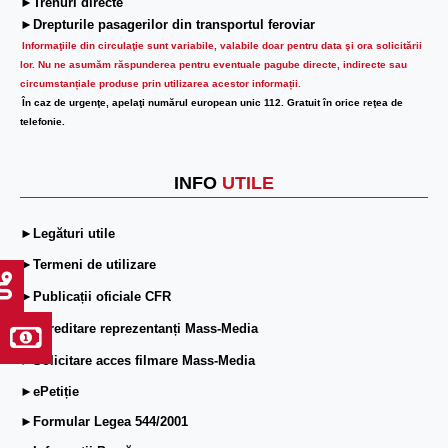
►Trenuri directe
►Drepturile pasagerilor din transportul feroviar
Informaţiile din circulaţie sunt variabile, valabile doar pentru data şi ora solicitării
lor.
Nu ne asumăm răspunderea pentru eventuale pagube directe, indirecte sau
circumstanțiale produse prin utilizarea acestor informații.
În caz de urgenţe, apelaţi numărul european unic 112. Gratuit în orice reţea de
telefonie.
INFO
UTILE
►Legături utile
►Termeni de utilizare
►Publicații oficiale CFR
►Acreditare reprezentanți Mass-Media
►Solicitare acces filmare Mass-Media
►ePetiție
►Formular Legea 544/2001