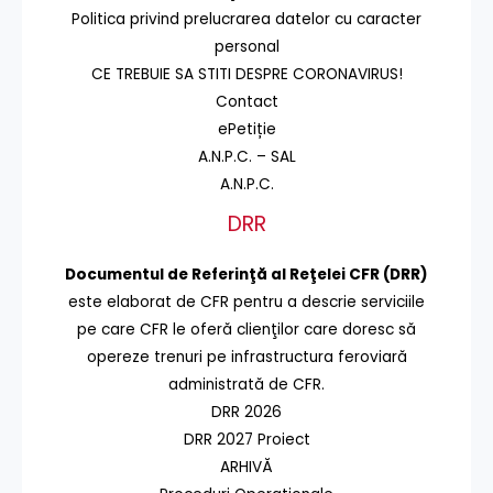
Politica privind prelucrarea datelor cu caracter
personal
CE TREBUIE SA STITI DESPRE CORONAVIRUS!
Contact
ePetiție
A.N.P.C. – SAL
A.N.P.C.
DRR
Documentul de Referinţă al Reţelei CFR (DRR)
este elaborat de CFR pentru a descrie serviciile
pe care CFR le oferă clienţilor care doresc să
opereze trenuri pe infrastructura feroviară
administrată de CFR.
DRR 2026
DRR 2027 Proiect
ARHIVĂ