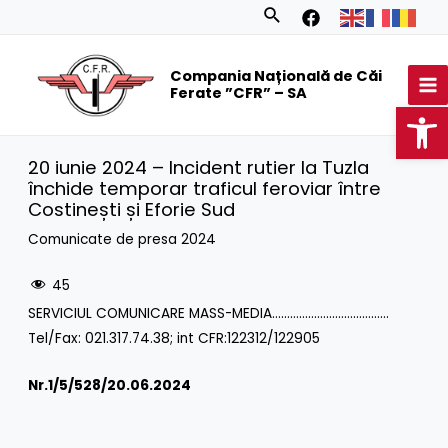
Skip
Search
to
MA
content
Compania Națională de Căi
M
Ferate ”CFR” – SA
Op
20 iunie 2024 – Incident rutier la Tuzla
închide temporar traficul feroviar între
Costinești și Eforie Sud
Comunicate de presa 2024
45
SERVICIUL COMUNICARE MASS-MEDIA…………………………………
Tel/Fax: 021.317.74.38; int CFR:122312/122905
Nr.1/
5/528/20.06.2024