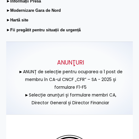
►Informații Presă
►Modernizare Gara de Nord
►Hartă site
►Fii pregătit pentru situații de urgență
ANUNŢURI
►ANUNȚ de selecție pentru ocuparea a 1 post de
membru în CA-ul CNCF „CFR” – SA - 2025 și
formulare F1-F5
►Selecție anunțuri și formulare membri CA,
Director General și Director Financiar