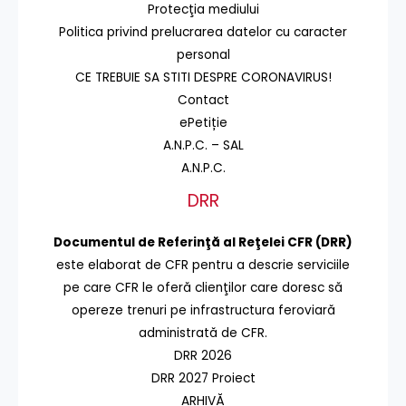
Protecţia mediului
Politica privind prelucrarea datelor cu caracter
personal
CE TREBUIE SA STITI DESPRE CORONAVIRUS!
Contact
ePetiție
A.N.P.C. – SAL
A.N.P.C.
DRR
Documentul de Referinţă al Reţelei CFR (DRR)
este elaborat de CFR pentru a descrie serviciile
pe care CFR le oferă clienţilor care doresc să
opereze trenuri pe infrastructura feroviară
administrată de CFR.
DRR 2026
DRR 2027 Proiect
ARHIVĂ