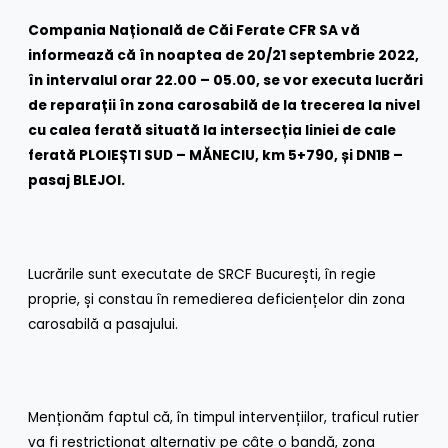
Compania Națională de Căi Ferate CFR SA vă
informează că
în noaptea de 20/21 septembrie 2022,
în intervalul orar 22.00 – 05.00, se vor executa lucrări
de reparații în zona carosabilă de la trecerea la nivel
cu calea ferată situată la intersecția liniei de cale
ferată PLOIEȘTI SUD – MĂNECIU, km 5+790, și DN1B –
pasaj BLEJOI.
Lucrările sunt executate de SRCF București, în regie
proprie, și constau în remedierea deficiențelor din zona
carosabilă a pasajului.
Menționăm faptul că, în timpul intervențiilor, traficul rutier
va fi restricționat alternativ pe câte o bandă, zona