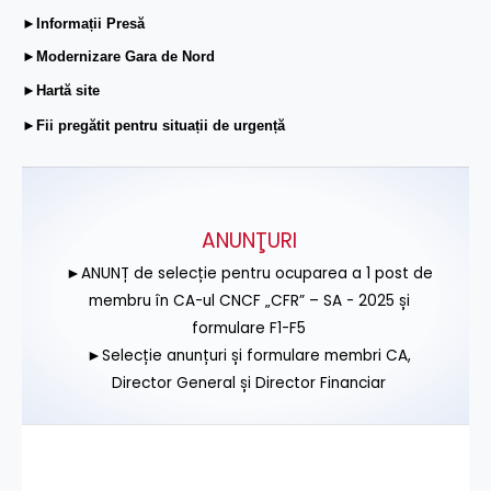
►Informații Presă
►Modernizare Gara de Nord
►Hartă site
►Fii pregătit pentru situații de urgență
ANUNŢURI
►ANUNȚ de selecție pentru ocuparea a 1 post de
membru în CA-ul CNCF „CFR” – SA - 2025 și
formulare F1-F5
►Selecție anunțuri și formulare membri CA,
Director General și Director Financiar