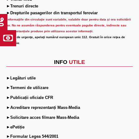
►Trenuri directe
►Drepturile pasagerilor din transportul feroviar
Informaţiile din circulaţie sunt variabile, valabile doar pentru data şi ora solicitării
lor.
Nu ne asumăm răspunderea pentru eventuale pagube directe, indirecte sau
circumstanțiale produse prin utilizarea acestor informații.
În caz de urgenţe, apelaţi numărul european unic 112. Gratuit în orice reţea de
telefonie.
INFO
UTILE
►Legături utile
►Termeni de utilizare
►Publicații oficiale CFR
►Acreditare reprezentanți Mass-Media
►Solicitare acces filmare Mass-Media
►ePetiție
►Formular Legea 544/2001