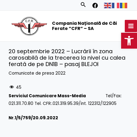
Skip
Search
to
MA
content
Compania Națională de Căi
M
Ferate ”CFR” – SA
Op
20 septembrie 2022 – Lucrării în zona
carosabilă de la trecerea la nivel cu calea
ferată de pe DN1B – pasaj BLEJOI
Comunicate de presa 2022
45
Serviciul Comunicare Mass-Media
Tel/Fax:
021.311.70.80 Tel. CFR:.021.319.95.39/int. 122312/122905
Nr.1/
5/759/20.09.2022