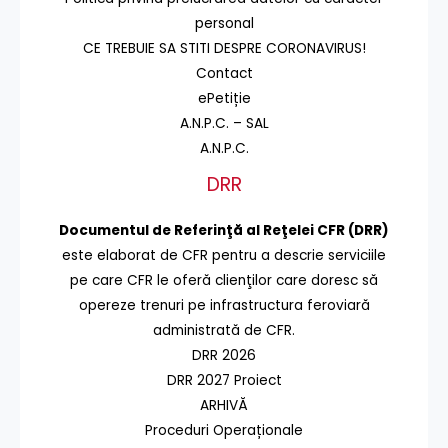
personal
CE TREBUIE SA STITI DESPRE CORONAVIRUS!
Contact
ePetiție
A.N.P.C. – SAL
A.N.P.C.
DRR
Documentul de Referinţă al Reţelei CFR (DRR)
este elaborat de CFR pentru a descrie serviciile
pe care CFR le oferă clienţilor care doresc să
opereze trenuri pe infrastructura feroviară
administrată de CFR.
DRR 2026
DRR 2027 Proiect
ARHIVĂ
Proceduri Operaționale