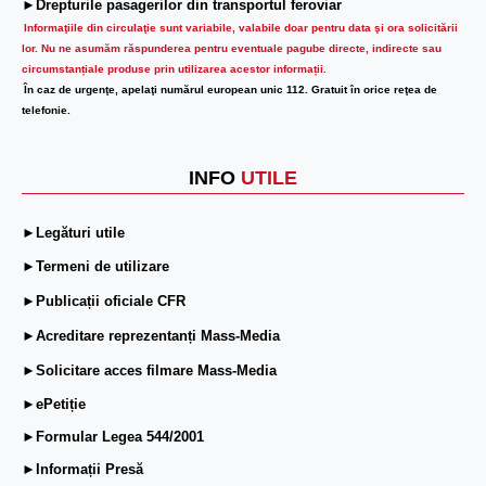
►Drepturile pasagerilor din transportul feroviar
Informaţiile din circulaţie sunt variabile, valabile doar pentru data şi ora solicitării
lor.
Nu ne asumăm răspunderea pentru eventuale pagube directe, indirecte sau
circumstanțiale produse prin utilizarea acestor informații.
În caz de urgenţe, apelaţi numărul european unic 112. Gratuit în orice reţea de
telefonie.
INFO
UTILE
►Legături utile
►Termeni de utilizare
►Publicații oficiale CFR
►Acreditare reprezentanți Mass-Media
►Solicitare acces filmare Mass-Media
►ePetiție
►Formular Legea 544/2001
►Informații Presă