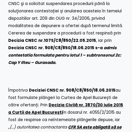
CNSC şi a solicitat suspendarea procedurii până la
soluţionarea contestației și anularea acesteia în temeiul
dispozitiilor art. 209 din OUG nr. 34/2006, privind
modalitatea de depunere a ofertei după termenul limită.
Cererea de suspendare a procedurii a fost respinsă prin
Decizia CNSC
nr.
107S/C8/850/22.05.2015
, iar prin
Decizia CNSC
nr. 908/C8/850/18.06.2015 s-a
admis
contestatia formulata pentru lotul 1 – subtronsonul 2c:
Cap Y Ilteu – Gurasada.
Împotriva
Deciziei CNSC nr.
908/C8/850/18.06.2015
au
fost formulate plângeri la Curtea de Apel București de
către ofertanți. Prin
Decizia Civilă nr. 3870/30 iulie 2015
a Cur
ț
ii de Apel Bucure
ș
ti
în dosarul nr. 4055/2/2015 au
fost de respinse ca neîntemeiate plângerile depuse, iar
„(…) autoritatea contractanta
CFR SA este obligată să se