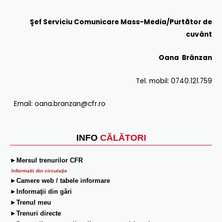
Şef Serviciu Comunicare Mass-Media/Purtător de
cuvânt
Oana Brânzan
Tel. mobil: 0740.121.759
Email: oana.branzan@cfr.ro
INFO
CĂLĂTORI
►Mersul trenurilor CFR
Informatii din circulaţie
►Camere web / tabele informare
►Informaţii din gări
►Trenul meu
►Trenuri directe