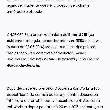
legislației incidente acestei proceduri de achiziție,
următoarele etapele:
CNCF CFR SA a organizat în data de
18 mai 2015
(cu
publicarea anunțului de participare cu nr. 151504 în SEAP,
în data de 03.06.2014)procedura de achiziție publică
pentru atribuirea contractelor de lucrări
pentru
subtronsonul
2c: Cap Y Ilteu – Gurasada
şi tronsonul
3:
Gurasada-Simeria.
După deschiderea ofertelor, Asocierea Rail Works a fost
descalificată de comisia de licitaţie pentru depunerea
întârziată a ofertei. Împotriva acestei decizii, Asocierea
Rail Works a depus pe data de 20 mai 2015 contestaţie la