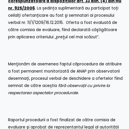
corespunzătoare a dispozi
ț
iilor art. 33 alin. (4) din HG
nr. 925/2006
. La ședința suplimentară au participat toți
ceilalți ofertanțicare au fost şi semnatari ai procesului
verbal nr. 11/1/1209/16.12.2015. Oferta a fost evaluată de
către comisia de evaluare, fiind declarată câştigătoare
prin aplicarea criteriului „preţul cel mai scăzut”.
Menţionăm de asemenea faptul căprocedura de atribuire
a fost permanent monitorizată de ANAP prin observatorii
desemnați, procesul verbal de deschidere a ofertelor fiind
semnat de către aceștia
fără observa
ț
ii cu privire la
respectarea aspectelor procedurale
.
Raportul procedurii a fost finalizat de către comisia de
evaluare şi aprobat de reprezentantul legal al autorității