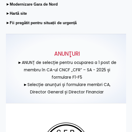
►Modernizare Gara de Nord
►Hartă site
►Fii pregătit pentru situații de urgență
ANUNŢURI
►ANUNȚ de selecție pentru ocuparea a 1 post de
membru în CA-ul CNCF „CFR” – SA - 2025 și
formulare F1-F5
►Selecție anunțuri și formulare membri CA,
Director General și Director Financiar