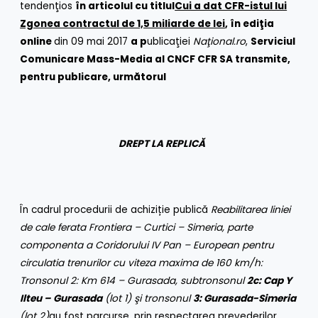
tendenţios
în articolul cu titlul
Cui a dat CFR-istul lui
Zgonea contractul de 1,5 miliarde de lei
,
în ediţia
online
din 09 mai 2017
a p
ublicaţiei
Naţional.ro
,
Serviciul
Comunicare Mass-Media al CNCF CFR SA transmite,
pentru publicare, următorul
DREPT LA REPLICĂ
În cadrul procedurii de achiziție publică
Reabilitarea liniei
de cale ferata Frontiera – Curtici – Simeria, parte
componenta a Coridorului IV Pan – European pentru
circulatia trenurilor cu viteza maxima de 160 km/h:
Tronsonul 2: Km 614 – Gurasada, subtronsonul
2c: Cap Y
Ilteu – Gurasada
(lot 1) şi tronsonul
3: Gurasada-Simeria
(lot 2)
au fost parcurse, prin respectarea prevederilor