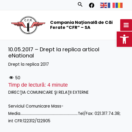
Skip
Search
to
MA
content
Compania Națională de Căi
M
Ferate ”CFR” – SA
Op
10.05.2017 – Drept la replica articol
eNational
Drept la replica 2017
50
Timp de lectură:
4
minute
DIRECŢIA COMUNICARE ŞI RELAŢII EXTERNE
Serviciul Comunicare Mass-
Media………………………………………………………..Tel/Fax: 021.317.74.38;
int CFR:122312/122905