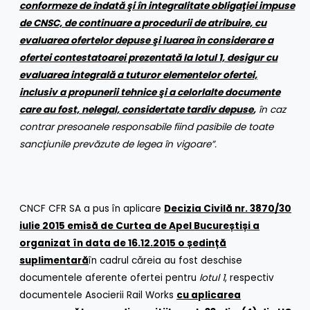
conformeze de îndată şi în integralitate obligaţiei impuse
de CNSC, de continuare a procedurii de atribuire, cu
evaluarea ofertelor depuse şi luarea în considerare a
ofertei contestatoarei prezentată la lotul 1, desigur cu
evaluarea integrală a tuturor elementelor ofertei,
inclusiv a propunerii tehnice şi a celorlalte documente
care au fost, nelegal, considertate tardiv depuse
,
în caz
contrar presoanele responsabile fiind pasibile de toate
sancţiunile prevăzute de legea în vigoare”.
CNCF CFR SA a pus în aplicare
Decizia Civilă nr. 3870/30
iulie 2015 emisă de Curtea de Apel Bucure
ș
ti
ș
i a
organizat în data de 16.12.2015 o
ș
edin
ț
ă
suplimentară
în cadrul căreia au fost deschise
documentele aferente ofertei pentru
lotul 1
, respectiv
documentele Asocierii Rail Works
cu aplicarea