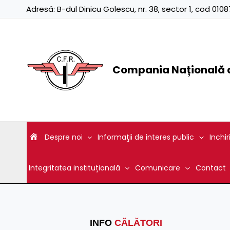
Skip
Adresă:
B-dul Dinicu Golescu, nr. 38, sector 1, cod 01
to
content
Compania Națională d
Despre noi
Informaţii de interes public
Inchir
Integritatea instituțională
Comunicare
Contact
INFO
CĂLĂTORI