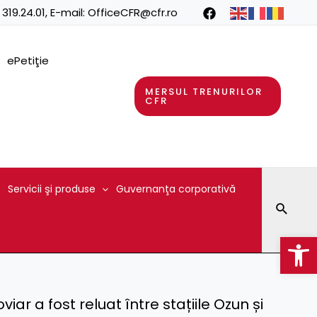
 319.24.01
, E-mail:
OfficeCFR@cfr.ro
ePetiţie
MERSUL TRENURILOR
CFR
Servicii şi produse
Guvernanţa corporativă
Searc
Op
iar a fost reluat între stațiile Ozun și