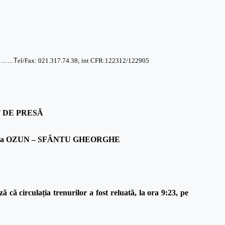
……T
el/Fax: 021.317.74.38; int CFR:122312/122905
 DE PRESĂ
e relația OZUN – SFÂNTU GHEORGHE
 circulația trenurilor a fost reluată, la ora 9:23, pe