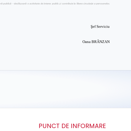
publică – desfăşoară o activitate de interes public şi contribuie la libera circulaţie a persoanelor,
Şef Serviciu
Oana BRÂNZAN
PUNCT DE INFORMARE