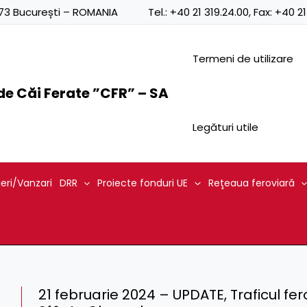
0873 București – ROMANIA
Tel.:
+40 21 319.24.00
, Fax:
+40 21
Termeni de utilizare
e Căi Ferate ”CFR” – SA
Legături utile
ieri/Vanzari
DRR
Proiecte fonduri UE
Reţeaua feroviară
21 februarie 2024 – UPDATE, Traficul ferov