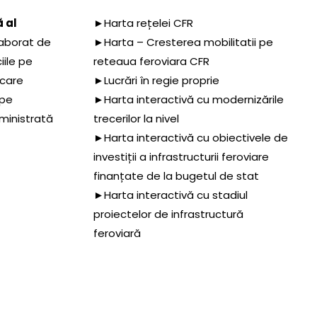
 al
►Harta rețelei CFR
aborat de
►Harta – Cresterea mobilitatii pe
iile pe
reteaua feroviara CFR
 care
►Lucrări în regie proprie
 pe
►Harta interactivă cu modernizările
dministrată
trecerilor la nivel
►Harta interactivă cu obiectivele de
investiții a infrastructurii feroviare
finanțate de la bugetul de stat
►Harta interactivă cu stadiul
proiectelor de infrastructură
feroviară