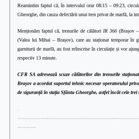
Reamintim faptul că, în intervalul orar 08:15 – 09:23, circul
Gheorghe, din cauza defectării unui tren privat de marfă, la in
Menționăm faptul că, trenurile de călători
IR 366
(Brașov –
(Valea lui Mihai – Brașov), care au staționat temporar în 
garniturii de marfă, au fost reînscrise în circulație și vor aju
respectiv 13 minute.
CFR SA adresează scuze călătorilor din trenurile staționa
Brașov a acordat suportul tehnic necesar operatorului privat
de siguranță în stația Sfântu Gheorghe, astfel încât cele trei t
.
………………………………………………………………………………
…………..