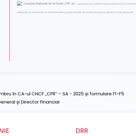
Compania Naţională de Căi Ferate „CFR” SA
– companie care administrează infrastructura feroviară 
mărfurilor şi a bunurilor în interiorul ţării şi peste graniţă, în condiţii ecologice, eficiente şi de siguranţă
.
ru în CA-ul CNCF „CFR” – SA - 2025 și formulare F1-F5
neral și Director Financiar
NIE
DRR