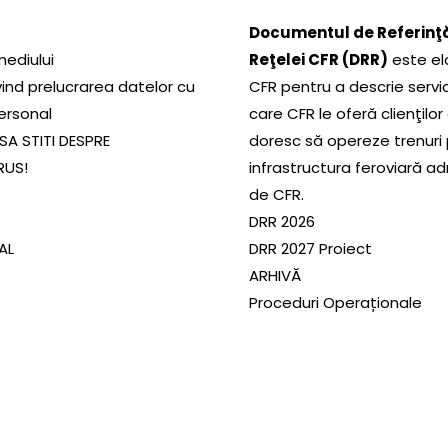
Documentul de Referinţă
mediului
Reţelei CFR (DRR)
este el
ivind prelucrarea datelor cu
CFR pentru a descrie servic
ersonal
care CFR le oferă clienţilor
SA STITI DESPRE
doresc să opereze trenuri
RUS!
infrastructura feroviară a
de CFR.
DRR 2026
SAL
DRR 2027 Proiect
ARHIVĂ
Proceduri Operaționale