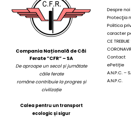
Despre noi
Protecţia 
Politica pr
caracter p
CE TREBUIE 
CORONAVI
Compania Națională de Căi
Contact
Ferate ”CFR” – SA
ePetiție
De aproape un secol și jumătate
A.N.P.C. – 
căile ferate
A.N.P.C.
române contribuie la progres și
civilizație
Calea pentru un transport
ecologic și sigur