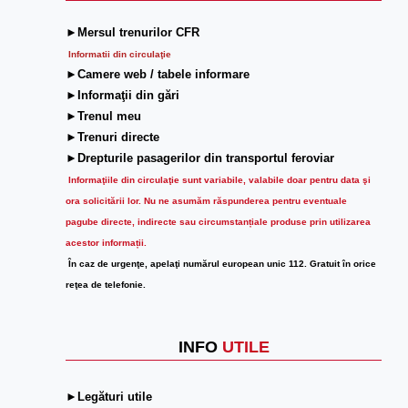
►Mersul trenurilor CFR
Informatii din circulaţie
►Camere web / tabele informare
►Informaţii din gări
►Trenul meu
►Trenuri directe
►Drepturile pasagerilor din transportul feroviar
Informaţiile din circulaţie sunt variabile, valabile doar pentru data şi
ora solicitării lor.
Nu ne asumăm răspunderea pentru eventuale
pagube directe, indirecte sau circumstanțiale produse prin utilizarea
acestor informații.
În caz de urgenţe, apelaţi numărul european unic 112. Gratuit în orice
reţea de telefonie.
INFO
UTILE
►Legături utile