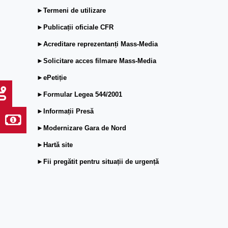
►Termeni de utilizare
►Publicații oficiale CFR
►Acreditare reprezentanți Mass-Media
►Solicitare acces filmare Mass-Media
►ePetiție
►Formular Legea 544/2001
►Informații Presă
►Modernizare Gara de Nord
►Hartă site
►Fii pregătit pentru situații de urgență