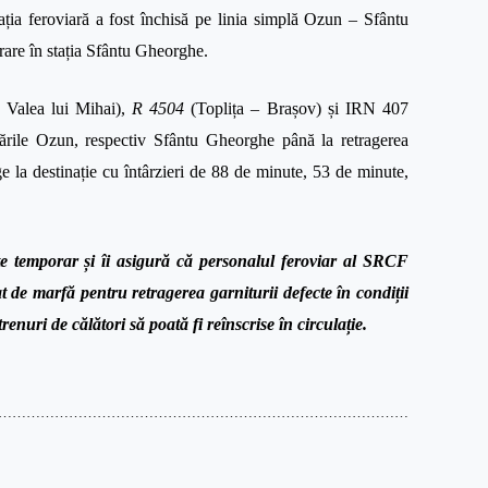
ația feroviară a fost închisă pe linia simplă Ozun – Sfântu
trare în stația Sfântu Gheorghe.
 Valea lui Mihai),
R 4504
(Toplița – Brașov) și IRN 407
gările Ozun, respectiv Sfântu Gheorghe până la retragerea
nge la destinație cu întârzieri de 88 de minute, 53 de minute,
te temporar și îi asigură că personalul feroviar al SRCF
 de marfă pentru retragerea garniturii defecte în condiții
renuri de călători să poată fi reînscrise în circulație.
……………………………………………………………………………