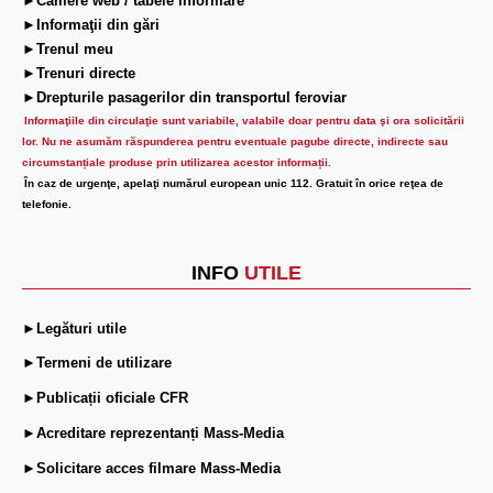
►Camere web / tabele informare
►Informaţii din gări
►Trenul meu
►Trenuri directe
►Drepturile pasagerilor din transportul feroviar
Informaţiile din circulaţie sunt variabile, valabile doar pentru data şi ora solicitării
lor.
Nu ne asumăm răspunderea pentru eventuale pagube directe, indirecte sau
circumstanțiale produse prin utilizarea acestor informații.
În caz de urgenţe, apelaţi numărul european unic 112. Gratuit în orice reţea de
telefonie.
INFO
UTILE
►Legături utile
►Termeni de utilizare
►Publicații oficiale CFR
►Acreditare reprezentanți Mass-Media
►Solicitare acces filmare Mass-Media