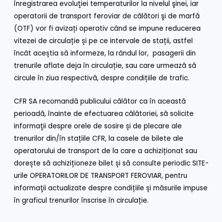
înregistrarea evoluţiei temperaturilor la nivelul şinei, iar
operatorii de transport feroviar de călători şi de marfă
(OTF) vor fi avizați operativ când se impune reducerea
vitezei de circulație și pe ce intervale de stații, astfel
încât aceștia să informeze, la rândul lor, pasagerii din
trenurile aflate deja în circulație, sau care urmează să
circule în ziua respectivă, despre condițiile de trafic.
CFR SA recomandă publicului călător ca în această
perioadă, înainte de efectuarea călătoriei, să solicite
informaţii despre orele de sosire și de plecare ale
trenurilor din/în stațiile CFR, la casele de bilete ale
operatorului de transport de la care a achiziționat sau
dorește să achiziționeze bilet și să consulte periodic SITE-
urile OPERATORILOR DE TRANSPORT FEROVIAR, pentru
informaţii actualizate despre condițiile și măsurile impuse
în graficul trenurilor înscrise în circulație.