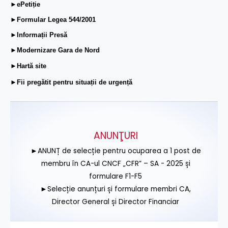
►ePetiție
►Formular Legea 544/2001
►Informații Presă
►Modernizare Gara de Nord
►Hartă site
►Fii pregătit pentru situații de urgență
ANUNŢURI
►ANUNȚ de selecție pentru ocuparea a 1 post de
membru în CA-ul CNCF „CFR” – SA - 2025 și
formulare F1-F5
►Selecție anunțuri și formulare membri CA,
Director General și Director Financiar