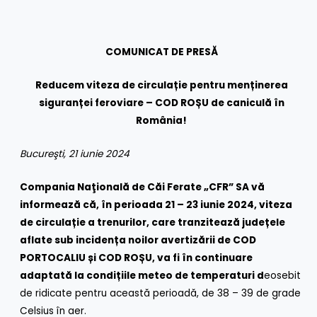
COMUNICAT DE PRESĂ
Reducem viteza de circulație pentru menținerea
siguranței feroviare – COD ROȘU de caniculă în
România!
Bucureşti, 21 iunie 2024
Compania Naţională de Căi Ferate „CFR” SA vă
informează că, în perioada 21 – 23 iunie 2024, viteza
de circulație a trenurilor, care tranzitează județele
aflate sub incidența noilor avertizării de COD
PORTOCALIU și COD ROȘU, va fi în continuare
adaptată la condițiile meteo de temperaturi d
eosebit
de ridicate pentru această perioadă, de 38 – 39 de grade
Celsius în aer.