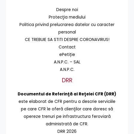
Despre noi
Protecţia mediului
Politica privind prelucrarea datelor cu caracter
personal
CE TREBUIE SA STITI DESPRE CORONAVIRUS!
Contact
ePetiție
A.N.P.C. – SAL
A.N.P.C.
DRR
Documentul de Referinţă al Reţelei CFR (DRR)
este elaborat de CFR pentru a descrie serviciile
pe care CFR le oferă clienţilor care doresc să
opereze trenuri pe infrastructura feroviară
administrată de CFR.
DRR 2026