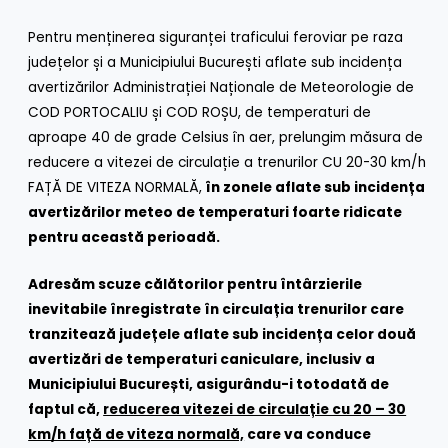
Pentru menținerea siguranței traficului feroviar pe raza
județelor și a Municipiului București aflate sub incidența
avertizărilor Administrației Naționale de Meteorologie de
COD PORTOCALIU și COD ROȘU, de temperaturi de
aproape 40 de grade Celsius în aer, prelungim măsura de
reducere a vitezei de circulație a trenurilor CU 20-30 km/h
FAȚĂ DE VITEZA NORMALĂ,
în zonele aflate sub incidența
avertizărilor meteo de temperaturi foarte ridicate
pentru această perioadă.
Adresăm scuze călătorilor pentru întârzierile
inevitabile înregistrate în circulația trenurilor care
tranzitează județele aflate sub incidența celor două
avertizări de temperaturi caniculare, inclusiv a
Municipiului București, asigurându-i totodată de
faptul că,
reducerea vitezei de circulație cu 20 – 30
km/h față de viteza normală,
care va conduce