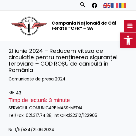
Skip
Search
to
MA
content
Compania Națională de Căi
M
Ferate ”CFR” – SA
Op
21 iunie 2024 – Reducem viteza de
circulație pentru menținerea siguranței
feroviare – COD ROȘU de caniculă în
România!
Comunicate de presa 2024
43
Timp de lectură:
3
minute
SERVICIUL COMUNICARE MASS-MEDIA…………………………………
Tel/Fax: 021.317.74.38; int CFR:122312/122905
Nr: 1/5/534/21.06.2024