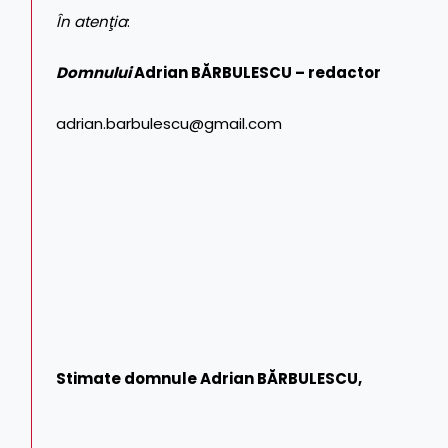
În atenţia
:
Domnului
Adrian BĂRBULESCU – redactor
adrian.barbulescu@gmail.com
Stimate domnule Adrian BĂRBULESCU,