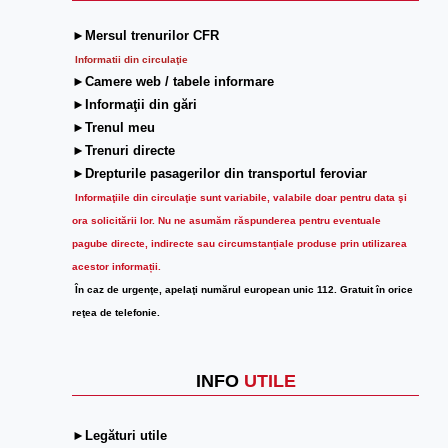
►Mersul trenurilor CFR
Informatii din circulaţie
►Camere web / tabele informare
►Informaţii din gări
►Trenul meu
►Trenuri directe
►Drepturile pasagerilor din transportul feroviar
Informaţiile din circulaţie sunt variabile, valabile doar pentru data şi
ora solicitării lor.
Nu ne asumăm răspunderea pentru eventuale
pagube directe, indirecte sau circumstanțiale produse prin utilizarea
acestor informații.
În caz de urgenţe, apelaţi numărul european unic 112. Gratuit în orice
reţea de telefonie.
INFO
UTILE
►Legături utile