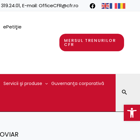
 319.24.01
, E-mail:
OfficeCFR@cfr.ro
ePetiţie
MERSUL TRENURILOR
CFR
Servicii şi produse
Guvernanţa corporativă
Searc
Op
ROVIAR