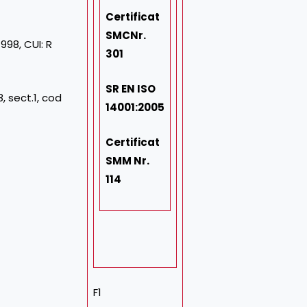
Certificat
SMC
Nr.
998, CUI: R
301
SR EN ISO
, sect.1, cod
14001:2005
Certificat
SMM Nr.
114
F1