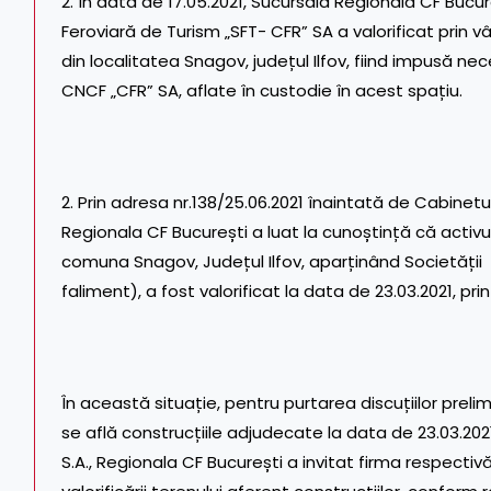
2. În data de 17.05.2021, Sucursala Regională CF Bucu
Feroviară de Turism „SFT- CFR” SA a valorificat prin v
din localitatea Snagov, județul Ilfov, fiind impusă ne
CNCF „CFR” SA, aflate în custodie în acest spațiu.
2. Prin adresa nr.138/25.06.2021 înaintată de Cabinetul
Regionala CF București a luat la cunoștință că activu
comuna Snagov, Județul Ilfov, aparținând Societății F
faliment), a fost valorificat la data de 23.03.2021, prin 
În această situație, pentru purtarea discuțiilor preli
se află construcțiile adjudecate la data de 23.03.20
S.A., Regionala CF București a invitat firma respecti