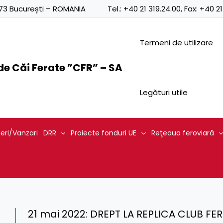
0873 București – ROMANIA
Tel.:
+40 21 319.24.00
, Fax:
+40 21
Termeni de utilizare
e Căi Ferate ”CFR” – SA
Legături utile
ieri/Vanzari
DRR
Proiecte fonduri UE
Reţeaua feroviară
21 mai 2022: DREPT LA REPLICA CLUB FE