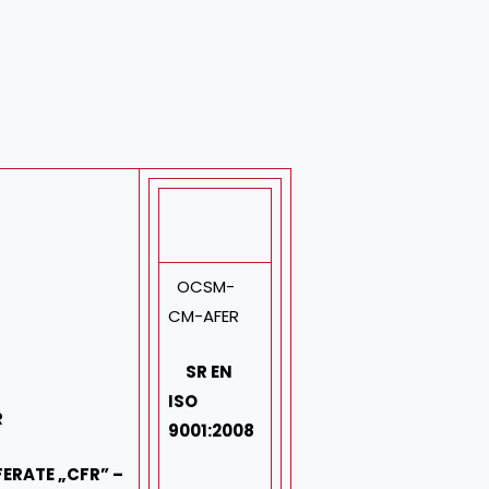
OCSM-
CM-AFER
SR EN
ISO
R
9001:2008
ERATE „
CFR
” –