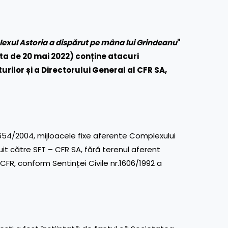
lexul Astoria a dispărut pe mâna lui Grindeanu
"
a de 20 mai 2022) conține atacuri
ilor și a Directorului General al CFR SA,
.1654/2004, mijloacele fixe aferente Complexului
it către SFT – CFR SA, fără terenul aferent
NCFR, conform Sentinței Civile nr.1606/1992 a