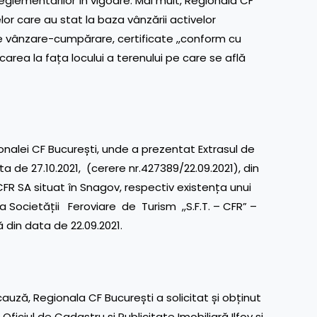
 reglementărilor în vigoare. Mai mult, Regionala CF
or care au stat la baza vânzării activelor
e vânzare-cumpărare, certificate ,,conform cu
area la fața locului a terenului pe care se află
onalei CF București, unde a prezentat Extrasul de
ta de 27.10.2021, (cerere nr.427389/22.09.2021), din
CFR SA situat în Snagov, respectiv existența unui
a Societății Feroviare de Turism ,,S.F.T. – CFR” –
ă din data de 22.09.2021.
uză, Regionala CF București a solicitat și obținut
ficiul de Cadastru și Publicitate Imobiliară Ilfov și