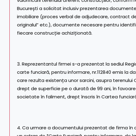
valorificării terenului aferent construcțiilor, conform
București a solicitat inclusiv prezentarea documentel
imobiliare (proces verbal de adjudecare, contract d
originalul” etc.), documente necesare pentru identific
fiecare construcție achiziționată.
3. Reprezentantul firmei s-a prezentat la sediul Regi
carte funciară, pentru informare, nr.112840 emis la da
care rezulta existența unor sarcini, asupra terenului 
drept de superficie pe o durată de 99 ani, în favoare
societate în faliment, drept înscris în Cartea funciar
4. Ca urmare a documentului prezentat de firma în ca
un extras de *Carte Funciară, pentru informare, de la O