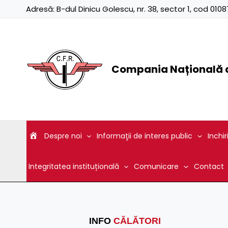
Skip
Adresă:
B-dul Dinicu Golescu, nr. 38, sector 1, cod 01
to
content
Compania Națională d
Despre noi
Informaţii de interes public
Inchir
Integritatea instituțională
Comunicare
Contact
INFO
CĂLĂTORI