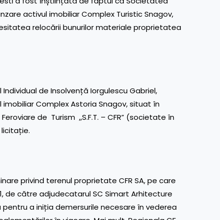
resti a fost înștiințată de faptul că Societatea
ânzare activul imobiliar Complex Turistic Snagov,
cesitatea relocării bunurilor materiale proprietatea
 Individual de Insolvență Iorgulescu Gabriel,
l imobiliar Complex Astoria Snagov, situat în
eroviare de Turism ,,S.F.T. – CFR” (societate în
licitație.
minare privind terenul proprietate CFR SA, pe care
21, de către adjudecatarul SC Simart Arhitecture
vă pentru a iniția demersurile necesare în vederea