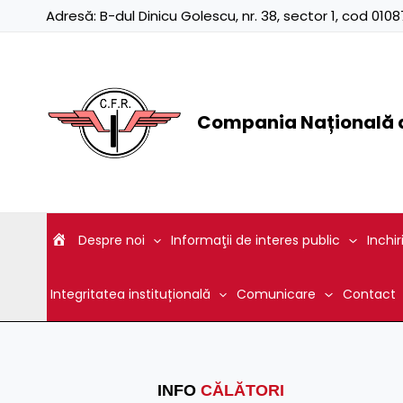
Skip
Adresă:
B-dul Dinicu Golescu, nr. 38, sector 1, cod 01
to
content
Compania Națională d
Despre noi
Informaţii de interes public
Inchir
Integritatea instituțională
Comunicare
Contact
INFO
CĂLĂTORI