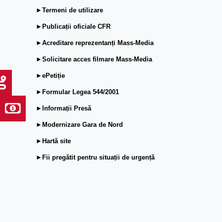
►Termeni de utilizare
►Publicații oficiale CFR
►Acreditare reprezentanți Mass-Media
►Solicitare acces filmare Mass-Media
►ePetiție
►Formular Legea 544/2001
►Informații Presă
►Modernizare Gara de Nord
►Hartă site
►Fii pregătit pentru situații de urgență