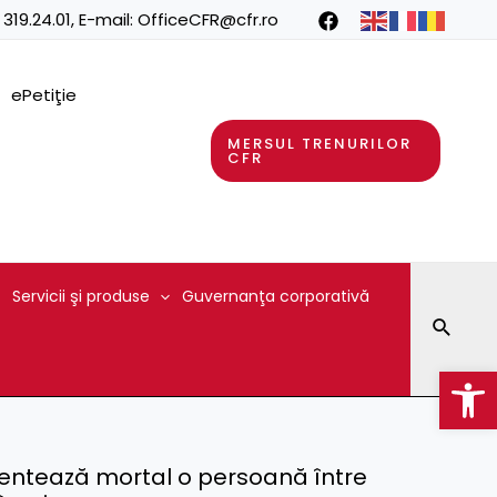
 319.24.01
, E-mail:
OfficeCFR@cfr.ro
ePetiţie
MERSUL TRENURILOR
CFR
Servicii şi produse
Guvernanţa corporativă
Searc
Op
identează mortal o persoană între