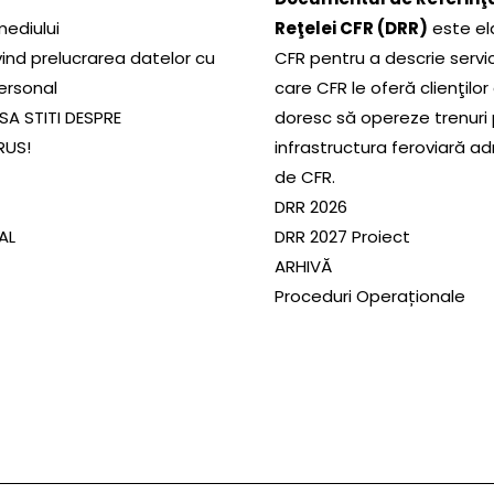
mediului
Reţelei CFR (DRR)
este el
ivind prelucrarea datelor cu
CFR pentru a descrie servic
ersonal
care CFR le oferă clienţilor
SA STITI DESPRE
doresc să opereze trenuri
RUS!
infrastructura feroviară a
de CFR.
DRR 2026
SAL
DRR 2027 Proiect
ARHIVĂ
Proceduri Operaționale