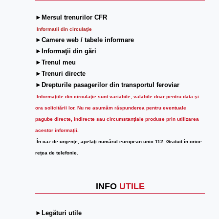
►Mersul trenurilor CFR
Informatii din circulaţie
►Camere web / tabele informare
►Informaţii din gări
►Trenul meu
►Trenuri directe
►Drepturile pasagerilor din transportul feroviar
Informaţiile din circulaţie sunt variabile, valabile doar pentru data şi
ora solicitării lor.
Nu ne asumăm răspunderea pentru eventuale
pagube directe, indirecte sau circumstanțiale produse prin utilizarea
acestor informații.
În caz de urgenţe, apelaţi numărul european unic 112. Gratuit în orice
reţea de telefonie.
INFO
UTILE
►Legături utile