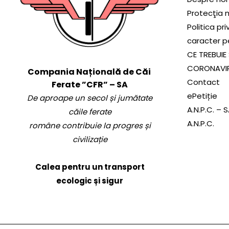
Protecţia 
Politica pr
caracter p
CE TREBUIE 
CORONAVI
Compania Națională de Căi
Contact
Ferate ”CFR” – SA
ePetiție
De aproape un secol și jumătate
A.N.P.C. – 
căile ferate
A.N.P.C.
române contribuie la progres și
civilizație
Calea pentru un transport
ecologic și sigur