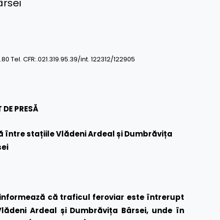
ârsei
0.80 Tel. CFR:.021.319.95.39/int. 122312/122905
 DE PRESĂ
între stațiile Vlădeni Ardeal și Dumbrăvița
ei
nformează că traficul feroviar este întrerupt
Vlădeni Ardeal și Dumbrăvița Bârsei, unde în