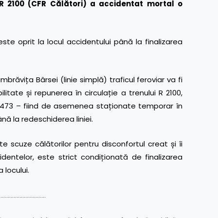
 R 2100 (CFR Călători) a accidentat mortal o
 este oprit la locul accidentului până la finalizarea
.
brăvița Bârsei (linie simplă) traficul feroviar va fi
litate și repunerea în circulație a trenului R 2100,
IRN 473 – fiind de asemenea staționate temporar în
nă la redeschiderea liniei.
scuze călătorilor pentru disconfortul creat și îi
identelor, este strict condiționată de finalizarea
 locului.
……………………………