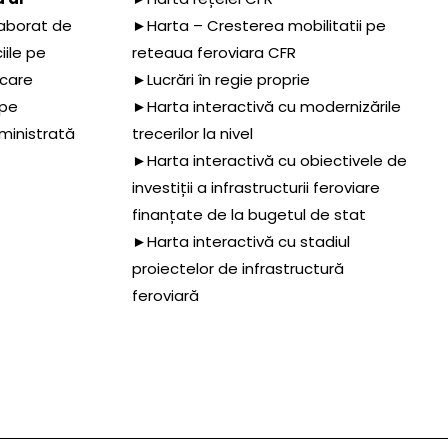
aborat de
►Harta – Cresterea mobilitatii pe
iile pe
reteaua feroviara CFR
 care
►Lucrări în regie proprie
 pe
►Harta interactivă cu modernizările
dministrată
trecerilor la nivel
►Harta interactivă cu obiectivele de
investiții a infrastructurii feroviare
finanțate de la bugetul de stat
►Harta interactivă cu stadiul
proiectelor de infrastructură
feroviară