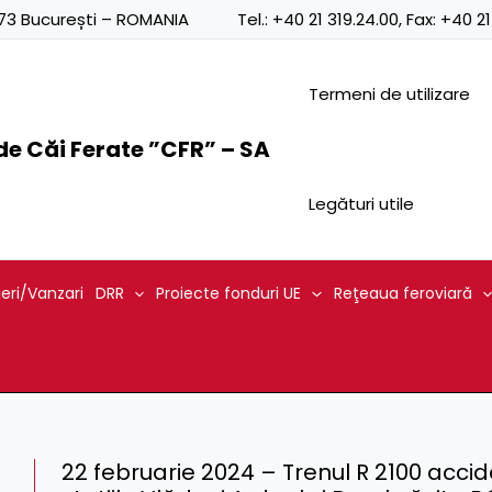
0873 București – ROMANIA
Tel.:
+40 21 319.24.00
, Fax:
+40 21
Termeni de utilizare
e Căi Ferate ”CFR” – SA
Legături utile
ieri/Vanzari
DRR
Proiecte fonduri UE
Reţeaua feroviară
22 februarie 2024 – Trenul R 2100 acc