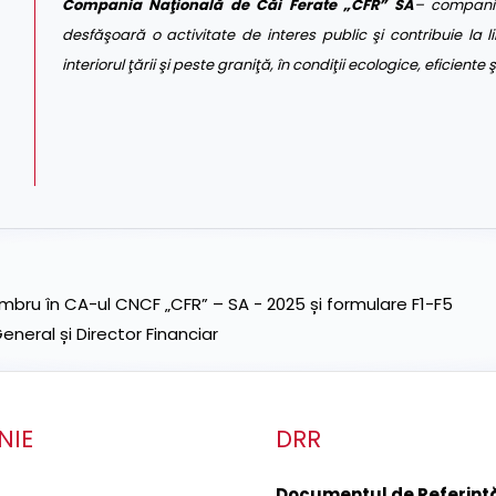
Compania Naţională de Căi Ferate „CFR” SA
– companie
desfăşoară o activitate de interes public şi contribuie la li
interiorul ţării şi peste graniţă, în condiţii ecologice, eficiente
ru în CA-ul CNCF „CFR” – SA - 2025 și formulare F1-F5
neral și Director Financiar
NIE
DRR
Documentul de Referinţă