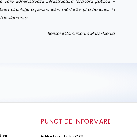
 care administrează infrastructura feroviară publică –
bera circulaţie a persoanelor, mărfurilor şi a bunurilor în
 şi de siguranţă
.
Serviciul Comunicare Mass-Media
PUNCT DE INFORMARE
 al
►Harta rețelei CFR