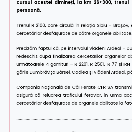
cursul acestei dimineți, la km 26+300, trenul
persoană.
Trenul R 2100, care circulă în relația Sibiu – Brașov,
cercetărilor desfășurate de către organele abilitate
Precizăm faptul că, pe intervalul Vlădeni Ardeal – Dum
redeschis după finalizarea cercetărilor organelor abi
următoarele 4 garnituri – R 2201, R 2501, IR 77 și 
gările Dumbrăvița Bârsei, Codlea și Vlădeni Ardeal, pâ
Compania Națională de Căi Ferate CFR SA transmite 
asigură că reluarea traficului feroviar, în urma acc
cercetărilor desfășurate de organele abilitate la fața
…………………………………………………………………………………………………………………