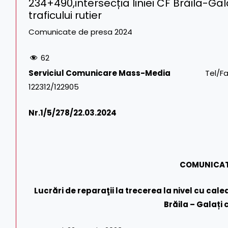
234+490,intersecția liniei CF Brăila-Ga
traficului rutier
Comunicate de presa 2024
62
Serviciul Comunicare Mass-Media
Tel/Fax: 021.3
122312/122905
Nr.1/
5/278/22.03.2024
COMUNICAT
Lucrări de reparaţii la trecerea la nivel cu cale
Brăila – Galați 