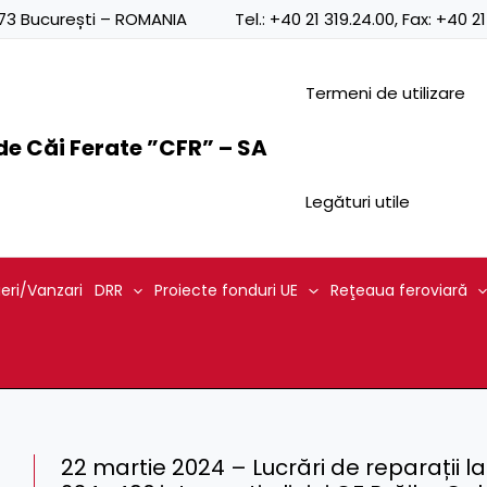
0873 București – ROMANIA
Tel.:
+40 21 319.24.00
, Fax:
+40 21
Termeni de utilizare
e Căi Ferate ”CFR” – SA
Legături utile
ieri/Vanzari
DRR
Proiecte fonduri UE
Reţeaua feroviară
22 martie 2024 – Lucrări de reparații la