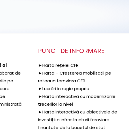
PUNCT DE INFORMARE
 al
►Harta rețelei CFR
aborat de
►Harta – Cresterea mobilitatii pe
iile pe
reteaua feroviara CFR
 care
►Lucrări în regie proprie
 pe
►Harta interactivă cu modernizările
dministrată
trecerilor la nivel
►Harta interactivă cu obiectivele de
investiții a infrastructurii feroviare
finanțate de la bugetul de stat