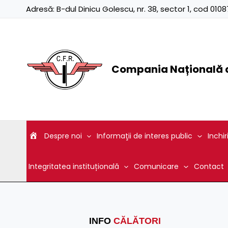
Skip
Adresă:
B-dul Dinicu Golescu, nr. 38, sector 1, cod 01
to
content
Compania Națională d
Despre noi
Informaţii de interes public
Inchir
Integritatea instituțională
Comunicare
Contact
INFO
CĂLĂTORI