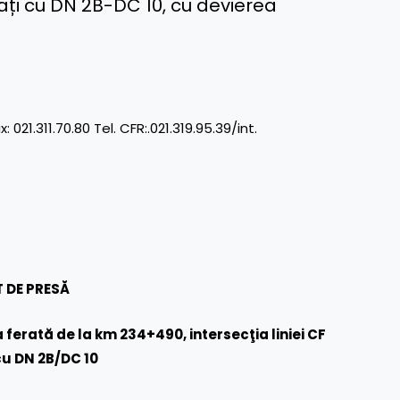
lați cu DN 2B-DC 10, cu devierea
11.70.80 Tel. CFR:.021.319.95.39/int.
 DE PRESĂ
a ferată de la km 234+490, intersecţia liniei CF
cu DN 2B/DC 10