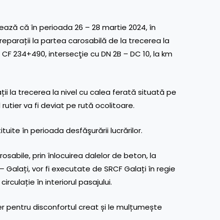
ază că în perioada 26 – 28 martie 2024, în
e reparații la partea carosabilă de la trecerea la
km CF 234+490, intersecţie cu DN 2B – DC 10, la km
ții la trecerea la nivel cu calea ferată situată pe
l rutier va fi deviat pe rută ocolitoare.
uite în perioada desfăşurării lucrărilor.
sabile, prin înlocuirea dalelor de beton, la
 – Galați, vor fi executate de SRCF Galați în regie
rculație în interiorul pasajului.
ier pentru disconfortul creat și le mulțumește