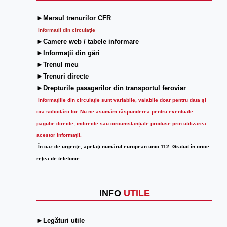
►Mersul trenurilor CFR
Informatii din circulaţie
►Camere web / tabele informare
►Informaţii din gări
►Trenul meu
►Trenuri directe
►Drepturile pasagerilor din transportul feroviar
Informaţiile din circulaţie sunt variabile, valabile doar pentru data şi
ora solicitării lor.
Nu ne asumăm răspunderea pentru eventuale
pagube directe, indirecte sau circumstanțiale produse prin utilizarea
acestor informații.
În caz de urgenţe, apelaţi numărul european unic 112. Gratuit în orice
reţea de telefonie.
INFO
UTILE
►Legături utile