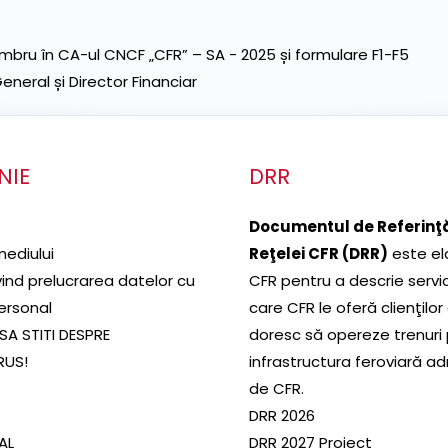
ru în CA-ul CNCF „CFR” – SA - 2025 și formulare F1-F5
neral și Director Financiar
NIE
DRR
Documentul de Referinţă
mediului
Reţelei CFR (DRR)
este el
ivind prelucrarea datelor cu
CFR pentru a descrie servic
ersonal
care CFR le oferă clienţilor
SA STITI DESPRE
doresc să opereze trenuri
RUS!
infrastructura feroviară a
de CFR.
DRR 2026
SAL
DRR 2027 Proiect