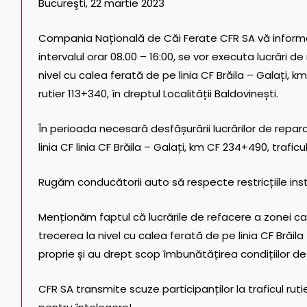
Bucureşti, 22 martie 2023
Compania Națională de Căi Ferate CFR SA vă informe
intervalul orar 08.00 – 16:00, se vor executa lucrări d
nivel cu calea ferată de pe linia CF Brăila – Galați, 
rutier 113+340, în dreptul Localității Baldovinești.
În perioada necesară desfășurării lucrărilor de repara
linia CF linia CF Brăila – Galați, km CF 234+490, traficu
Rugăm conducătorii auto să respecte restricțiile instit
Menționăm faptul că lucrările de refacere a zonei caro
trecerea la nivel cu calea ferată de pe linia CF Brăila
proprie și au drept scop îmbunătățirea condițiilor de ci
CFR SA transmite scuze participanților la traficul rut