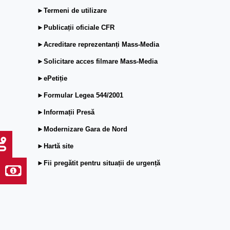
►Termeni de utilizare
►Publicații oficiale CFR
►Acreditare reprezentanți Mass-Media
►Solicitare acces filmare Mass-Media
►ePetiție
►Formular Legea 544/2001
►Informații Presă
►Modernizare Gara de Nord
►Hartă site
►Fii pregătit pentru situații de urgență