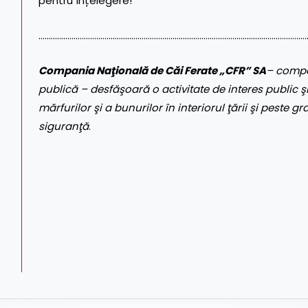
pentru înțelegere!
…………………………………………………………………………………………………………………
Compania Naţională de Căi Ferate „CFR” SA
– compa
publică – desfăşoară o activitate de interes public şi
mărfurilor şi a bunurilor în interiorul ţării şi peste gr
siguranţă
.