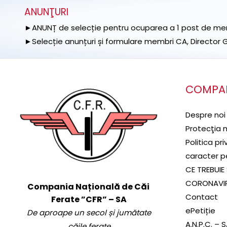
ANUNŢURI
►ANUNȚ de selecție pentru ocuparea a 1 post de memb
►Selecție anunțuri și formulare membri CA, Director Ge
COMPA
Despre noi
Protecţia 
Politica pr
caracter p
CE TREBUIE 
CORONAVI
Compania Națională de Căi
Contact
Ferate ”CFR” – SA
ePetiție
De aproape un secol și jumătate
A.N.P.C. – 
căile ferate