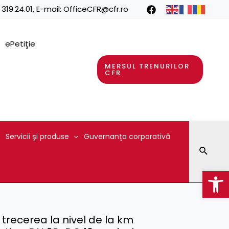
 319.24.01
, E-mail:
OfficeCFR@cfr.ro
ePetiţie
MERSUL TRENURILOR
CFR
Servicii şi produse
Guvernanţa corporativă
Searc
Op
 trecerea la nivel de la km