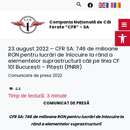
Skip
Search
to
MA
content
Compania Națională de Căi
M
Ferate ”CFR” – SA
Op
23 august 2022 – CFR SA: 746 de milioane
RON pentru lucrări de înlocuire la rând a
elementelor suprastructurii căii pe linia CF
101 București – Pitești (PNRR)
Comunicate de presa 2022
44
Timp de lectură:
3
minute
COMUNICAT DE PRESĂ
CFR SA: 746 de milioane RON pentru lucrări de înlocuire la
rând a elementelor suprastructurii