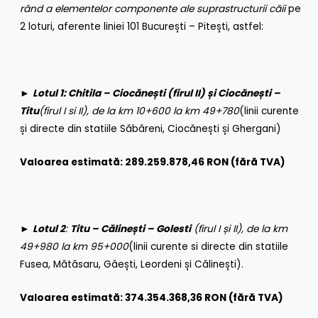
rând a elementelor componente ale suprastructurii căii
pe
2 loturi, aferente liniei 101 București – Pitești, astfel:
►
Lotul 1: Chitila – Ciocănești (firul II) și Ciocănești –
Titu
(firul I si II), de la km 10+600 la km 49+780
(linii curente
și directe din statiile Săbăreni, Ciocănești și Ghergani)
Valoarea estimată: 289.259.878,46 RON (fără TVA)
►
Lotul 2
:
Titu – Călinești – Golesti
(firul I și II), de la km
49+980 la km 95+000
(linii curente si directe din statiile
Fusea, Mătăsaru, Găești, Leordeni și Călinești).
Valoarea estimată: 374.354.368,36 RON (fără TVA)