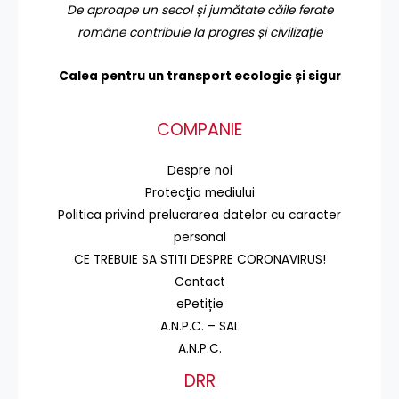
De aproape un secol și jumătate căile ferate
române contribuie la progres și civilizație
Calea pentru un transport
ecologic și sigur
COMPANIE
Despre noi
Protecţia mediului
Politica privind prelucrarea datelor cu caracter
personal
CE TREBUIE SA STITI DESPRE CORONAVIRUS!
Contact
ePetiție
A.N.P.C. – SAL
A.N.P.C.
DRR