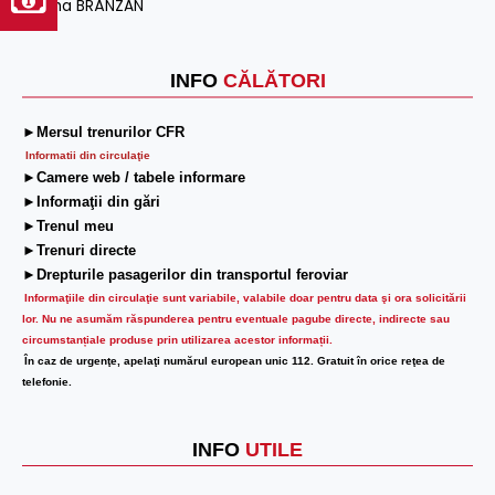
Oana BRÂNZAN
INFO
CĂLĂTORI
►Mersul trenurilor CFR
Informatii din circulaţie
►Camere web / tabele informare
►Informaţii din gări
►Trenul meu
►Trenuri directe
►Drepturile pasagerilor din transportul feroviar
Informaţiile din circulaţie sunt variabile, valabile doar pentru data şi ora solicitării
lor.
Nu ne asumăm răspunderea pentru eventuale pagube directe, indirecte sau
circumstanțiale produse prin utilizarea acestor informații.
În caz de urgenţe, apelaţi numărul european unic 112. Gratuit în orice reţea de
telefonie.
INFO
UTILE