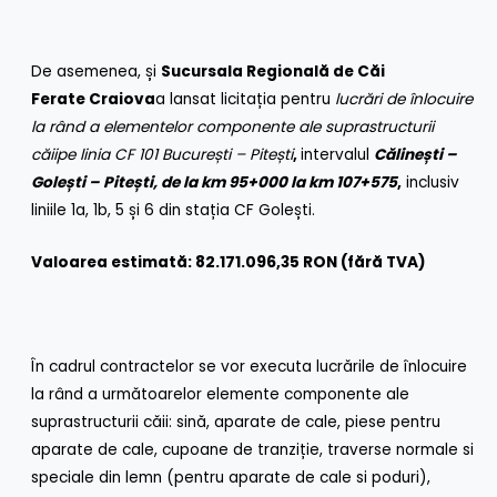
De asemenea, și
Sucursala Regională de Căi
Ferate
Craiova
a lansat licitația pentru
lucrări
de înlocuire
la rând a elementelor componente ale
suprastructurii
căiipe linia CF 101 București – Pitești
,
intervalul
Călinești –
Golești – Pitești, de la km 95+000 la km 107+575
,
inclusiv
liniile 1a, 1b, 5 și 6 din stația CF Golești.
Valoarea estimată: 82.171.096,35 RON (fără TVA)
În cadrul contractelor se vor executa lucrările de înlocuire
la rând a următoarelor elemente componente ale
suprastructurii căii: sină, aparate de cale, piese pentru
aparate de cale, cupoane de tranziție, traverse normale si
speciale din lemn (pentru aparate de cale si poduri),