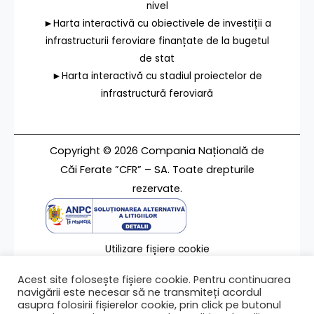
nivel
►Harta interactivă cu obiectivele de investiții a
infrastructurii feroviare finanțate de la bugetul
de stat
►Harta interactivă cu stadiul proiectelor de
infrastructură feroviară
Copyright © 2026 Compania Națională de
Căi Ferate ”CFR” – SA. Toate drepturile
rezervate.
Utilizare fișiere cookie
Termeni de utilizare
Acest site folosește fișiere cookie. Pentru continuarea
Contact
navigării este necesar să ne transmiteți acordul
asupra folosirii fișierelor cookie, prin click pe butonul