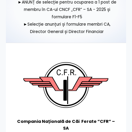
►ANUNȚ de selecție pentru ocuparea a 1 post de
membru în CA-ul CNCF „CFR” – SA - 2025 și
formulare F1-F5
►Selecție anunțuri și formulare membri CA,
Director General și Director Financiar
Compania Națională de Căi Ferate ”CFR” –
SA