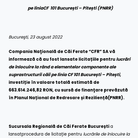
pe linia
CF 101 București – Pitești (PNRR)
Bucureşti, 23 august 2022
Compania Naţională de Căi Ferate “CFR” SA vă
informează că au fost lansate licitațiile pentru
lucrări
de înlocuire la rând a elementelor componente ale
suprastructurii căii pe linia CF 101 București – Pitești
,
investiție în valoare totală estimată de
663.614.246,82 RON, cu sursă de finanţare
prevăzută
în Planul Național de Redresare și Reziliență
(PNRR)
.
Sucursala Regională de Căi Ferate
București
a
lansatprocedura de licitație pentru
lucrările de înlocuire la