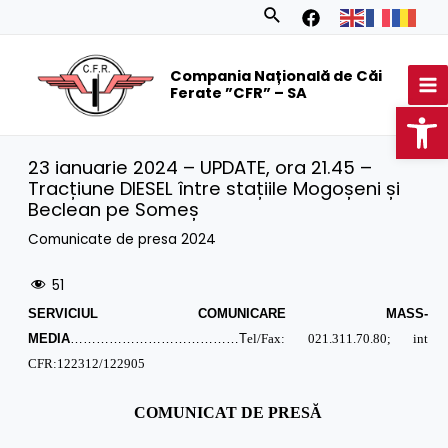
Skip
Search
to
MA
content
Compania Națională de Căi
M
Ferate ”CFR” – SA
Op
23 ianuarie 2024 – UPDATE, ora 21.45 –
Tracțiune DIESEL între stațiile Mogoșeni și
Beclean pe Someș
Comunicate de presa 2024
51
SERVICIUL COMUNICARE MASS-
MEDIA
…………………………………T
el/Fax: 021.311.70.80; int
CFR:122312/122905
COMUNICAT DE PRESĂ