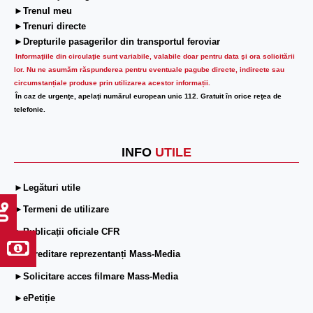
►Trenul meu
►Trenuri directe
►Drepturile pasagerilor din transportul feroviar
Informaţiile din circulaţie sunt variabile, valabile doar pentru data şi ora solicitării
lor.
Nu ne asumăm răspunderea pentru eventuale pagube directe, indirecte sau
circumstanțiale produse prin utilizarea acestor informații.
În caz de urgenţe, apelaţi numărul european unic 112. Gratuit în orice reţea de
telefonie.
INFO
UTILE
►Legături utile
►Termeni de utilizare
►Publicații oficiale CFR
►Acreditare reprezentanți Mass-Media
►Solicitare acces filmare Mass-Media
►ePetiție