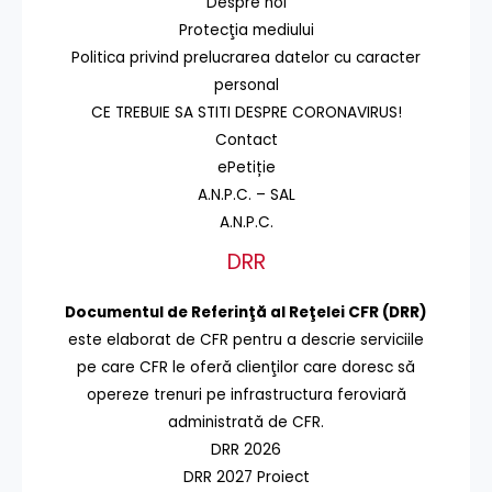
Despre noi
Protecţia mediului
Politica privind prelucrarea datelor cu caracter
personal
CE TREBUIE SA STITI DESPRE CORONAVIRUS!
Contact
ePetiție
A.N.P.C. – SAL
A.N.P.C.
DRR
Documentul de Referinţă al Reţelei CFR (DRR)
este elaborat de CFR pentru a descrie serviciile
pe care CFR le oferă clienţilor care doresc să
opereze trenuri pe infrastructura feroviară
administrată de CFR.
DRR 2026
DRR 2027 Proiect