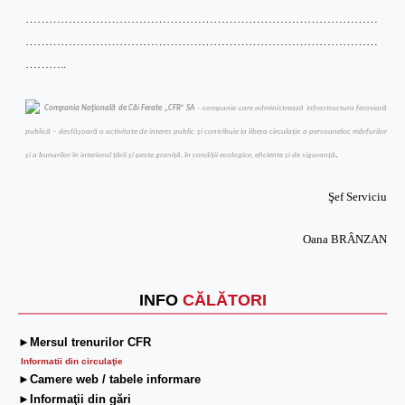
………………………………………………………………………………
………………………………………………………………………………
………..
Compania Naţională de Căi Ferate „CFR” SA
– companie care administrează infrastructura feroviară
publică – desfăşoară o activitate de interes public şi contribuie la libera circulaţie a persoanelor, mărfurilor
şi a bunurilor în interiorul ţării şi peste graniţă, în condiţii ecologice, eficiente şi de siguranţă
.
Şef Serviciu
Oana BRÂNZAN
INFO
CĂLĂTORI
►Mersul trenurilor CFR
Informatii din circulaţie
►Camere web / tabele informare
►Informaţii din gări