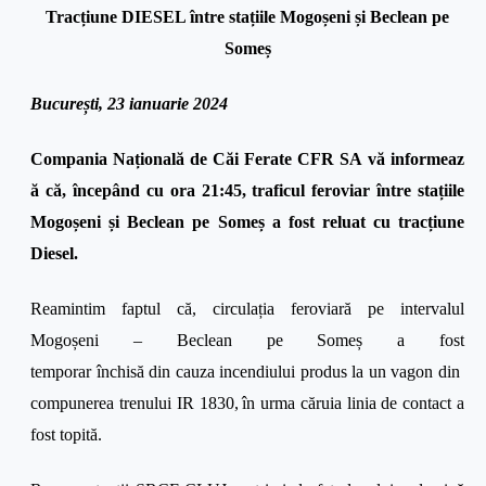
Tracțiune DIESEL între stațiile Mogoșeni și Beclean pe
Someș
București, 23 ianuarie 2024
Compania Națională de Căi Ferate CFR SA vă informeaz
ă că, începând cu ora 21:45, traficul feroviar între stațiile
Mogoșeni și Beclean pe Someș a fost reluat cu tracțiune
Diesel.
Reamintim faptul că, circulația feroviară pe intervalul
Mogoșeni – Beclean pe Someș a fost
temporar închisă din cauza incendiului produs la un vagon din
compunerea trenului IR 1830,
în urma căruia linia de contact a
fost topită.