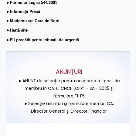
►Formular Legea 544/2001
►Informații Presă
►Modernizare Gara de Nord
►Hartă site
►Fii pregătit pentru situații de urgență
ANUNŢURI
►ANUNȚ de selecție pentru ocuparea a 1 post de
membru în CA-ul CNCF „CFR” – SA - 2025 și
formulare F1-F5
►Selecție anunțuri și formulare membri CA,
Director General și Director Financiar