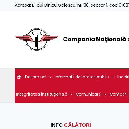
Skip
Adresă:
B-dul Dinicu Golescu, nr. 38, sector 1, cod 01
to
content
Compania Națională d
Despre noi
Informaţii de interes public
Inchir
Integritatea instituțională
Comunicare
Contact
INFO
CĂLĂTORI