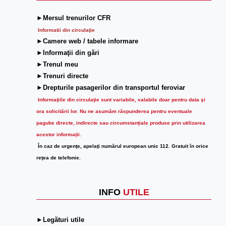
►Mersul trenurilor CFR
Informatii din circulaţie
►Camere web / tabele informare
►Informaţii din gări
►Trenul meu
►Trenuri directe
►Drepturile pasagerilor din transportul feroviar
Informaţiile din circulaţie sunt variabile, valabile doar pentru data şi
ora solicitării lor.
Nu ne asumăm răspunderea pentru eventuale
pagube directe, indirecte sau circumstanțiale produse prin utilizarea
acestor informații.
În caz de urgenţe, apelaţi numărul european unic 112. Gratuit în orice
reţea de telefonie.
INFO
UTILE
►Legături utile