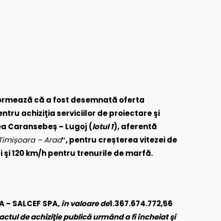
formează că a fost desemnată oferta
ntru achiziţia serviciilor de proiectare şi
ea Caransebeș – Lugoj (
lotul 1
), aferentă
Timișoara – Arad
ˮ,
pentru creșterea vitezei de
i şi 120 km/h pentru trenurile de marfă.
A – SALCEF SPA
, în valoare de
1.367.674.772,56
actul de achiziţie publică urmând a fi încheiat şi