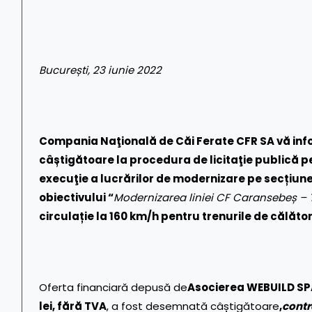
București, 23 iunie 2022
Compania Naţională de Căi Ferate CFR SA vă in
c
âștigătoare la
procedura de licitaţie publică
pe
execuţie a lucrărilor de modernizare pe secțiun
obiectivului “
Modernizarea liniei CF Caransebeș – 
circulație la 160 km/h pentru trenurile de călător
Oferta financiară depusă de
Asocierea WEBUILD SP
lei, fără TVA
, a fost desemnată câștigătoare
,
c
ontr