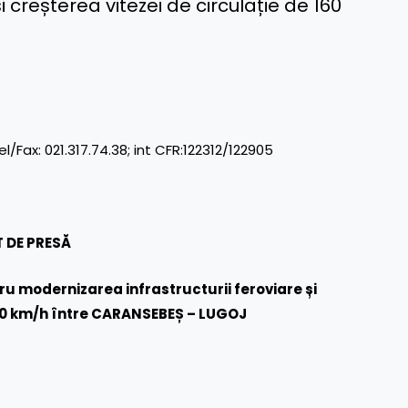
i creșterea vitezei de circulație de 160
x: 021.317.74.38; int CFR:122312/122905
 DE PRESĂ
 modernizarea infrastructurii feroviare și
160 km/h între CARANSEBEȘ – LUGOJ