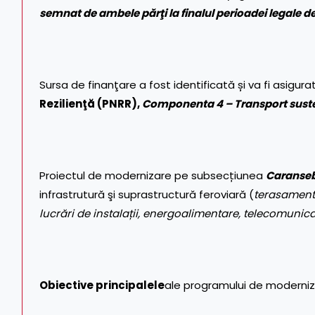
semnat de ambele părţi la finalul perioadei legale de
Sursa de finanţare a fost identificată și va fi asigura
Rezilienţă (PNRR),
Componenta 4 – Transport sust
Proiectul de modernizare pe subsecțiunea
Caranseb
infrastrutură şi suprastructură feroviară (
terasamente,
lucrări de instalații, energoalimentare, telecomunica
Obiective principalele
ale programului de moderniz