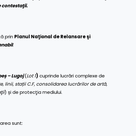
 contestaţii.
tă prin
Planul Naţional de Relansare şi
enabil
.
eș – Lugoj
(
Lot 1
)
cuprinde lucrări complexe de
 linii, stații C.F, consolidarea lucrărilor de artă,
ţii
) și de protecţia mediului.
area sunt: