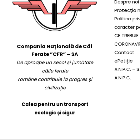
Despre noi
Protecţia 
Politica pr
caracter p
CE TREBUIE 
CORONAVI
Compania Națională de Căi
Contact
Ferate ”CFR” – SA
ePetiție
De aproape un secol și jumătate
A.N.P.C. – 
căile ferate
A.N.P.C.
române contribuie la progres și
civilizație
Calea pentru un transport
ecologic și sigur