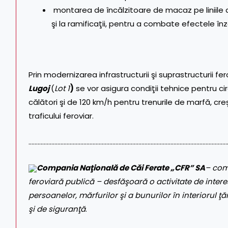
montarea de încălzitoare de macaz pe liniile de
şi la ramificaţii, pentru a combate efectele înzăp
Prin modernizarea infrastructurii şi suprastructurii 
Lugoj
(
Lot 1
)
se vor asigura condiţii tehnice pentru ci
călători şi de 120 km/h pentru trenurile de marfă, cr
traficului feroviar.
…………………………………………………………………………………………………………………
Compania Naţională de Căi Ferate „CFR” SA
– com
feroviară publică – desfăşoară o activitate de interes
persoanelor, mărfurilor şi a bunurilor în interiorul ţăr
şi de siguranţă
.