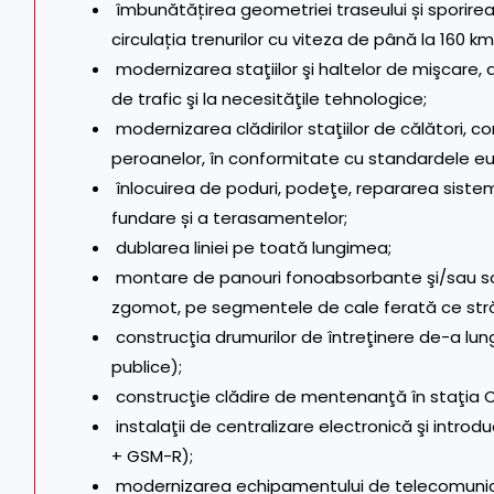
îmbunătățirea geometriei traseului și sporirea
circulația trenurilor cu viteza de până la 160 km
modernizarea staţiilor şi haltelor de mişcare
de trafic şi la necesităţile tehnologice;
modernizarea clădirilor staţiilor de călători, co
peroanelor, în conformitate cu standardele eu
înlocuirea de poduri, podeţe, repararea sistem
fundare și a terasamentelor;
dublarea liniei pe toată lungimea;
montare de panouri fonoabsorbante şi/sau solu
zgomot, pe segmentele de cale ferată ce străb
construcţia drumurilor de întreţinere de-a lung
publice);
construcţie clădire de mentenanţă în staţia 
instalaţii de centralizare electronică şi intro
+ GSM-R);
modernizarea echipamentului de telecomunica