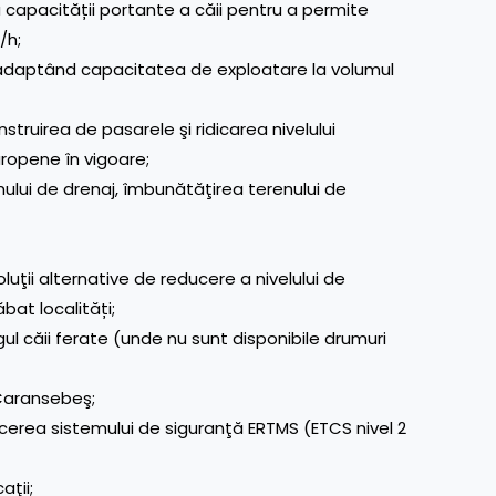
 capacității portante a căii pentru a permite
/h;
, adaptând capacitatea de exploatare la volumul
nstruirea de pasarele şi ridicarea nivelului
ropene în vigoare;
ului de drenaj, îmbunătăţirea terenului de
ţii alternative de reducere a nivelului de
at localități;
ul căii ferate (unde nu sunt disponibile drumuri
Caransebeş;
ducerea sistemului de siguranţă ERTMS (ETCS nivel 2
ţii;