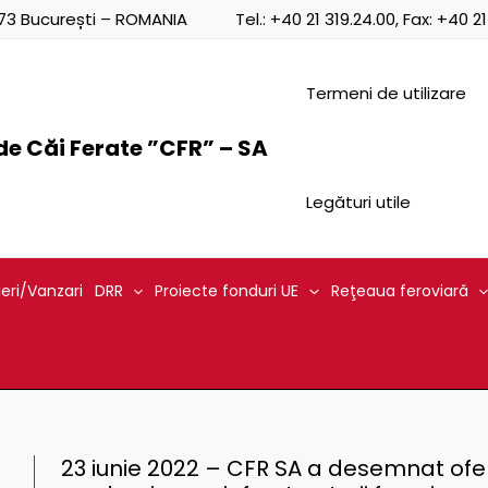
0873 București – ROMANIA
Tel.:
+40 21 319.24.00
, Fax:
+40 21
Termeni de utilizare
e Căi Ferate ”CFR” – SA
Legături utile
ieri/Vanzari
DRR
Proiecte fonduri UE
Reţeaua feroviară
23 iunie 2022 – CFR SA a desemnat ofe