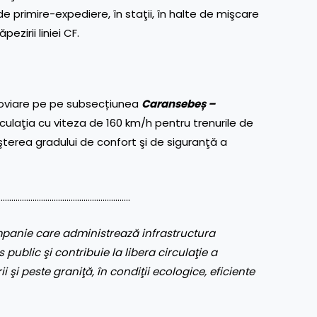
 primire-expediere, în staţii, în halte de mişcare
ezirii liniei CF.
feroviare pe pe subsecțiunea
Caransebeș –
rculaţia cu viteza de 160 km/h pentru trenurile de
eşterea gradului de confort şi de siguranţă a
………………………………………………………
panie care administrează infrastructura
 public şi contribuie la libera circulaţie a
ii şi peste graniţă, în condiţii ecologice, eficiente