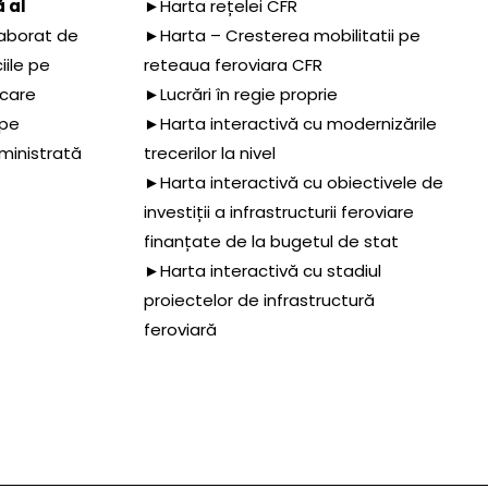
 al
►Harta rețelei CFR
aborat de
►Harta – Cresterea mobilitatii pe
iile pe
reteaua feroviara CFR
 care
►Lucrări în regie proprie
 pe
►Harta interactivă cu modernizările
dministrată
trecerilor la nivel
►Harta interactivă cu obiectivele de
investiții a infrastructurii feroviare
finanțate de la bugetul de stat
►Harta interactivă cu stadiul
proiectelor de infrastructură
feroviară