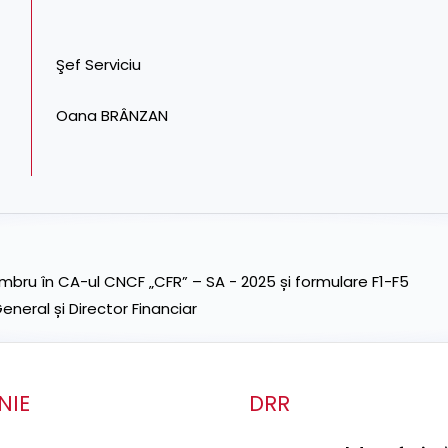
Şef Serviciu
Oana BRÂNZAN
ru în CA-ul CNCF „CFR” – SA - 2025 și formulare F1-F5
neral și Director Financiar
NIE
DRR