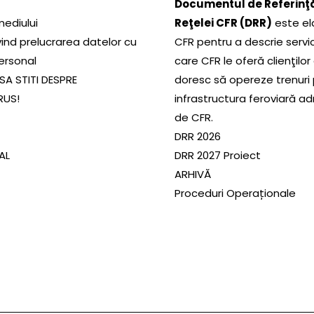
Documentul de Referinţă
mediului
Reţelei CFR (DRR)
este el
ivind prelucrarea datelor cu
CFR pentru a descrie servic
ersonal
care CFR le oferă clienţilor
SA STITI DESPRE
doresc să opereze trenuri
RUS!
infrastructura feroviară a
de CFR.
DRR 2026
SAL
DRR 2027 Proiect
ARHIVĂ
Proceduri Operaționale