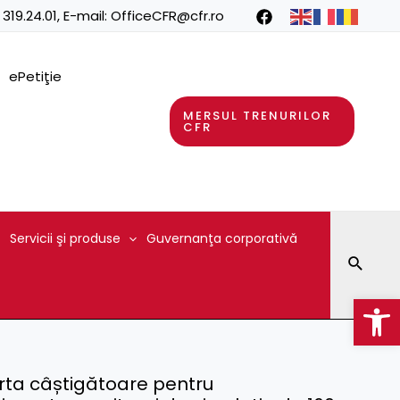
 319.24.01
, E-mail:
OfficeCFR@cfr.ro
ePetiţie
MERSUL TRENURILOR
CFR
Servicii şi produse
Guvernanţa corporativă
Searc
Op
rta câștigătoare pentru