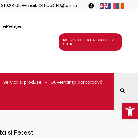
 319.24.01
, E-mail:
OfficeCFR@cfr.ro
ePetiţie
MERSUL TRENURILOR
CFR
Servicii şi produse
Guvernanţa corporativă
Searc
Op
a si Fetesti