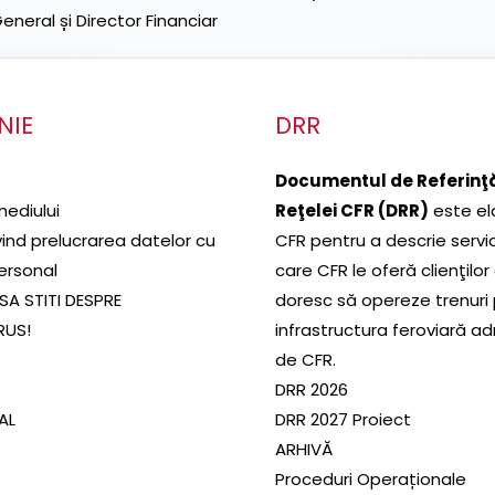
neral și Director Financiar
NIE
DRR
Documentul de Referinţă
mediului
Reţelei CFR (DRR)
este el
ivind prelucrarea datelor cu
CFR pentru a descrie servic
ersonal
care CFR le oferă clienţilor
SA STITI DESPRE
doresc să opereze trenuri
RUS!
infrastructura feroviară a
de CFR.
DRR 2026
SAL
DRR 2027 Proiect
ARHIVĂ
Proceduri Operaționale