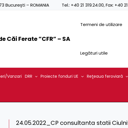
0873 București – ROMANIA
Tel.:
+40 21 319.24.00
, Fax:
+40 21
Termeni de utilizare
e Căi Ferate ”CFR” – SA
Legături utile
ieri/Vanzari
DRR
Proiecte fonduri UE
Reţeaua feroviară
24.05.2022_CP consultanta statii Ciulnit