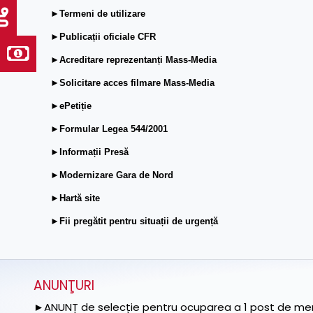
►Termeni de utilizare
►Publicații oficiale CFR
►Acreditare reprezentanți Mass-Media
►Solicitare acces filmare Mass-Media
►ePetiție
►Formular Legea 544/2001
►Informații Presă
►Modernizare Gara de Nord
►Hartă site
►Fii pregătit pentru situații de urgență
ANUNŢURI
►ANUNȚ de selecție pentru ocuparea a 1 post de memb