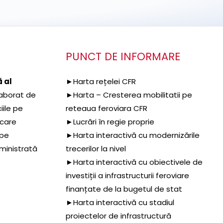
PUNCT DE INFORMARE
 al
►Harta rețelei CFR
aborat de
►Harta – Cresterea mobilitatii pe
iile pe
reteaua feroviara CFR
 care
►Lucrări în regie proprie
 pe
►Harta interactivă cu modernizările
dministrată
trecerilor la nivel
►Harta interactivă cu obiectivele de
investiții a infrastructurii feroviare
finanțate de la bugetul de stat
►Harta interactivă cu stadiul
proiectelor de infrastructură