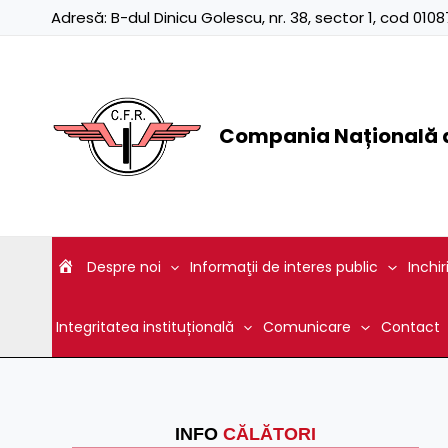
Skip
Adresă:
B-dul Dinicu Golescu, nr. 38, sector 1, cod 01
to
content
Compania Națională d
Despre noi
Informaţii de interes public
Inchir
Integritatea instituțională
Comunicare
Contact
INFO
CĂLĂTORI