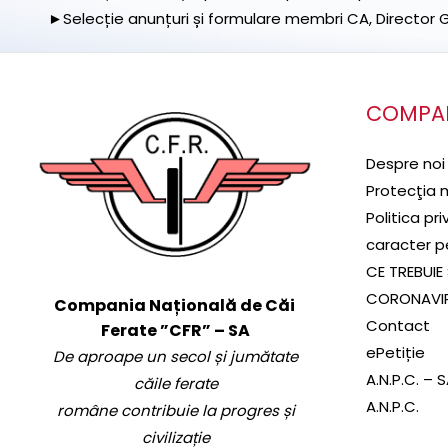
►Selecție anunțuri și formulare membri CA, Director Ge
COMPA
Despre noi
Protecţia 
Politica pr
caracter p
CE TREBUIE 
CORONAVI
Compania Națională de Căi
Contact
Ferate ”CFR” – SA
ePetiție
De aproape un secol și jumătate
A.N.P.C. – 
căile ferate
A.N.P.C.
române contribuie la progres și
civilizație