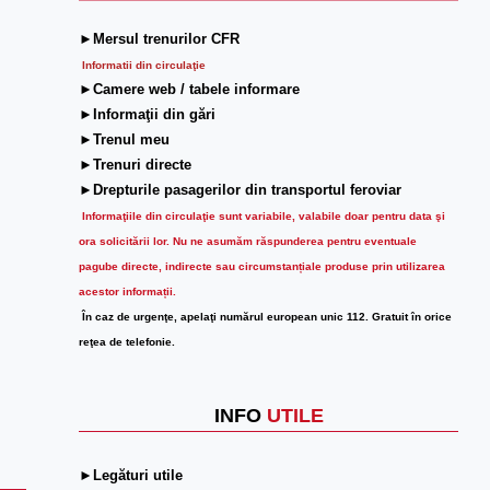
►Mersul trenurilor CFR
Informatii din circulaţie
►Camere web / tabele informare
►Informaţii din gări
►Trenul meu
►Trenuri directe
►Drepturile pasagerilor din transportul feroviar
Informaţiile din circulaţie sunt variabile, valabile doar pentru data şi
ora solicitării lor.
Nu ne asumăm răspunderea pentru eventuale
pagube directe, indirecte sau circumstanțiale produse prin utilizarea
acestor informații.
În caz de urgenţe, apelaţi numărul european unic 112. Gratuit în orice
reţea de telefonie.
INFO
UTILE
►Legături utile