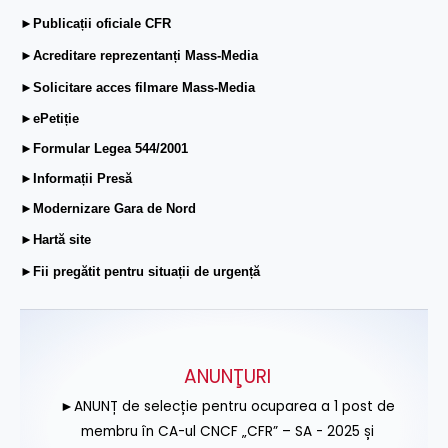
►Publicații oficiale CFR
►Acreditare reprezentanți Mass-Media
►Solicitare acces filmare Mass-Media
►ePetiție
►Formular Legea 544/2001
►Informații Presă
►Modernizare Gara de Nord
►Hartă site
►Fii pregătit pentru situații de urgență
ANUNŢURI
►ANUNȚ de selecție pentru ocuparea a 1 post de
membru în CA-ul CNCF „CFR” – SA - 2025 și