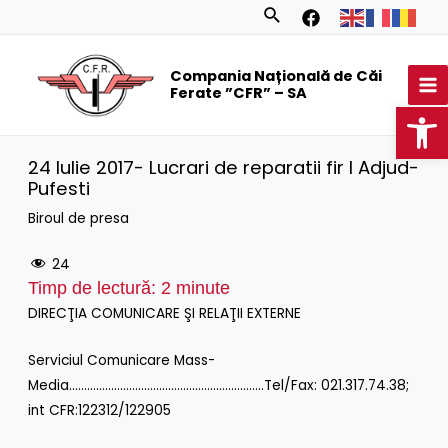
Skip
Search
to
MA
content
Compania Națională de Căi
M
Ferate ”CFR” – SA
Op
24 Iulie 2017- Lucrari de reparatii fir I Adjud-
Pufesti
Biroul de presa
24
Timp de lectură:
2
minute
DIRECŢIA COMUNICARE ŞI RELAŢII EXTERNE
Serviciul Comunicare Mass-
Media………………………………………………………..Tel/Fax: 021.317.74.38;
int CFR:122312/122905