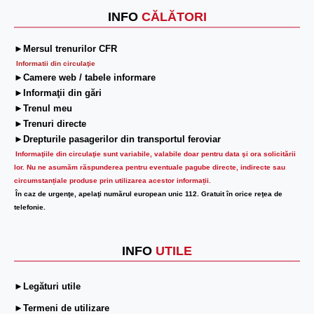
INFO
CĂLĂTORI
►Mersul trenurilor CFR
Informatii din circulaţie
►Camere web / tabele informare
►Informaţii din gări
►Trenul meu
►Trenuri directe
►Drepturile pasagerilor din transportul feroviar
Informaţiile din circulaţie sunt variabile, valabile doar pentru data şi ora solicitării
lor.
Nu ne asumăm răspunderea pentru eventuale pagube directe, indirecte sau
circumstanțiale produse prin utilizarea acestor informații.
În caz de urgenţe, apelaţi numărul european unic 112. Gratuit în orice reţea de
telefonie.
INFO
UTILE
►Legături utile
►Termeni de utilizare