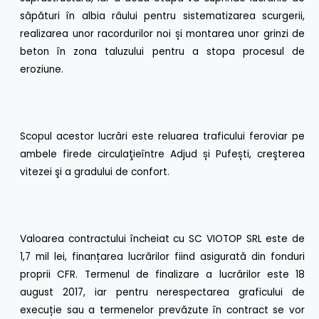
săpături în albia râului pentru sistematizarea scurgerii,
realizarea unor racordurilor noi și montarea unor grinzi de
beton în zona taluzului pentru a stopa procesul de
eroziune.
Scopul acestor lucrări este reluarea traficului feroviar pe
ambele firede circulaţieîntre Adjud și Pufești, creşterea
vitezei şi a gradului de confort.
Valoarea contractului încheiat cu SC VIOTOP SRL este de
1,7 mil lei, finanțarea lucrărilor fiind asigurată din fonduri
proprii CFR. Termenul de finalizare a lucrărilor este 18
august 2017, iar pentru nerespectarea graficului de
execuție sau a termenelor prevăzute în contract se vor