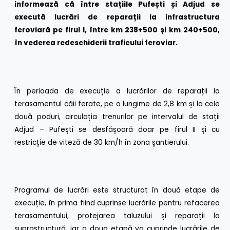
informează că între stațiile Pufești și Adjud se
execută lucrări de reparații la infrastructura
feroviară pe firul I, între km 238+500 și km 240+500,
în vederea redeschiderii traficului feroviar.
În perioada de execuție a lucrărilor de reparații la
terasamentul căii ferate, pe o lungime de 2,8 km și la cele
două poduri, circulația trenurilor pe intervalul de stații
Adjud – Pufești se desfășoară doar pe firul II și cu
restricție de viteză de 30 km/h în zona șantierului.
Programul de lucrări este structurat în două etape de
execuție, în prima fiind cuprinse lucrările pentru refacerea
terasamentului, protejarea taluzului și reparații la
suprastructură, iar a doua etapă va cuprinde lucrările de