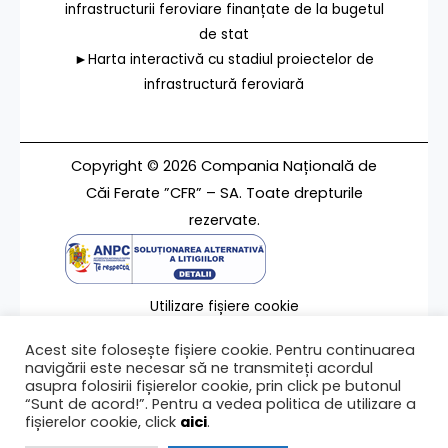
infrastructurii feroviare finanțate de la bugetul
de stat
►Harta interactivă cu stadiul proiectelor de
infrastructură feroviară
Copyright © 2026 Compania Națională de
Căi Ferate ”CFR” – SA. Toate drepturile
rezervate.
Utilizare fișiere cookie
Termeni de utilizare
Acest site folosește fișiere cookie. Pentru continuarea
Contact
navigării este necesar să ne transmiteți acordul
asupra folosirii fișierelor cookie, prin click pe butonul
“Sunt de acord!”. Pentru a vedea politica de utilizare a
fișierelor cookie, click
aici
.
Ultima modificare a paginii 25/07/2017