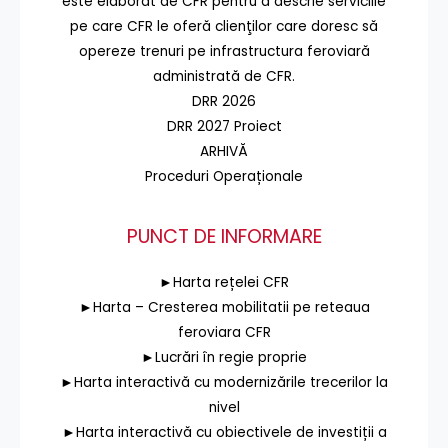
este elaborat de CFR pentru a descrie serviciile
pe care CFR le oferă clienţilor care doresc să
opereze trenuri pe infrastructura feroviară
administrată de CFR.
DRR 2026
DRR 2027 Proiect
ARHIVĂ
Proceduri Operaționale
PUNCT DE INFORMARE
►Harta rețelei CFR
►Harta – Cresterea mobilitatii pe reteaua
feroviara CFR
►Lucrări în regie proprie
►Harta interactivă cu modernizările trecerilor la
nivel
►Harta interactivă cu obiectivele de investiții a