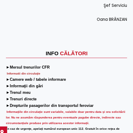
Şef Serviciu
Oana BRÂNZAN
INFO
CĂLĂTORI
►Mersul trenurilor CFR
Informatii din circulaţie
►Camere web / tabele informare
►Informaţii din gări
►Trenul meu
►Trenuri directe
►Drepturile pasagerilor din transportul feroviar
Informaţiile din circulaţie sunt variabile, valabile doar pentru data şi ora solicitării
lor.
Nu ne asumăm răspunderea pentru eventuale pagube directe, indirecte sau
circumstanțiale produse prin utilizarea acestor informații.
În caz de urgenţe, apelaţi numărul european unic 112. Gratuit în orice reţea de