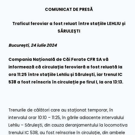
COMUNICAT DE PRESĂ
Traficul feroviar a fost reluat între stațiile LEHLIU și
SĂRULEȘTI
București, 24 iulie 2024
Compania Națională de Căi Ferate CFR SA vă
informează că circulația feroviară a fost reluată la
ora 11:25 între stațiile Lehliu și Sărulești, iar trenul IC
538 a fost reînscris în circulație pe firul I, la ora 13:13.
Trenurile de călători care au staționat temporar, în
intervalul orar 10:10 – 11:25, în gările adiacente intervalului
Lehliu – Sărulești, din cauza deranjamentului la locomotiva
trenului IC 538, au fost reînscrise în circulație, din ambele