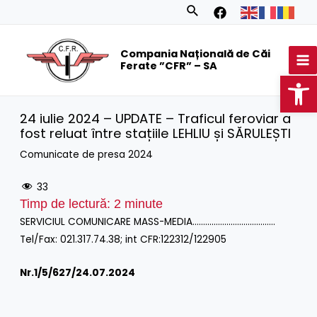
Skip
Search
to
MA
content
Compania Națională de Căi
M
Ferate ”CFR” – SA
Op
24 iulie 2024 – UPDATE – Traficul feroviar a
fost reluat între stațiile LEHLIU și SĂRULEȘTI
Comunicate de presa 2024
33
Timp de lectură:
2
minute
SERVICIUL COMUNICARE MASS-MEDIA…………………………………
Tel/Fax: 021.317.74.38; int CFR:122312/122905
Nr.1/
5/627/24.07.2024