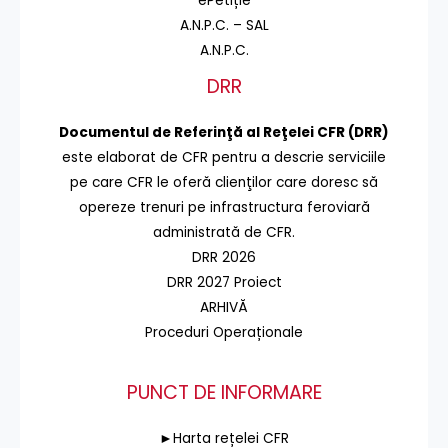
ePetiție
A.N.P.C. – SAL
A.N.P.C.
DRR
Documentul de Referinţă al Reţelei CFR (DRR)
este elaborat de CFR pentru a descrie serviciile
pe care CFR le oferă clienţilor care doresc să
opereze trenuri pe infrastructura feroviară
administrată de CFR.
DRR 2026
DRR 2027 Proiect
ARHIVĂ
Proceduri Operaționale
PUNCT DE INFORMARE
►Harta rețelei CFR