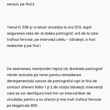
sensuri, pe firul II.
Trenul IC 538 și-a reluat circulația la ora 13:13, după
asigurarea celui de-al doilea pantograf, oră de la care
traficul feroviar, pe intervalul Lehliu – Sărulești, a fost
redeschis și pe firul I.
De asemenea, menționăm faptul că, drezinele pantograf
rămân activate pe teren pentru remedierea
deranjamentului cauzat de pantograful rupt la firul de
contact aferent liniilor 1 și 2 din stația Sărulești, intervenții
care se vor desfășura însă într-un interval liber de
circulație, pentru a nu afecta și mai mult traficul feroviar
pe Magistrala 800.