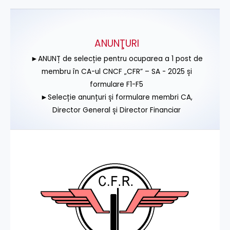
ANUNŢURI
►ANUNȚ de selecție pentru ocuparea a 1 post de
membru în CA-ul CNCF „CFR” – SA - 2025 și
formulare F1-F5
►Selecție anunțuri și formulare membri CA,
Director General și Director Financiar