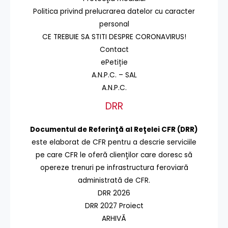
Politica privind prelucrarea datelor cu caracter
personal
CE TREBUIE SA STITI DESPRE CORONAVIRUS!
Contact
ePetiție
A.N.P.C. – SAL
A.N.P.C.
DRR
Documentul de Referinţă al Reţelei CFR (DRR)
este elaborat de CFR pentru a descrie serviciile
pe care CFR le oferă clienţilor care doresc să
opereze trenuri pe infrastructura feroviară
administrată de CFR.
DRR 2026
DRR 2027 Proiect
ARHIVĂ