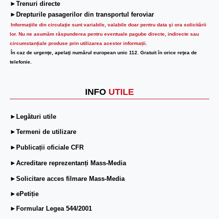
►Trenuri directe
►Drepturile pasagerilor din transportul feroviar
Informaţiile din circulaţie sunt variabile, valabile doar pentru data şi ora solicitării
lor.
Nu ne asumăm răspunderea pentru eventuale pagube directe, indirecte sau
circumstanțiale produse prin utilizarea acestor informații.
În caz de urgenţe, apelaţi numărul european unic 112. Gratuit în orice reţea de
telefonie.
INFO
UTILE
►Legături utile
►Termeni de utilizare
►Publicații oficiale CFR
►Acreditare reprezentanți Mass-Media
►Solicitare acces filmare Mass-Media
►ePetiție
►Formular Legea 544/2001