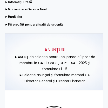
►Informații Presă
►Modernizare Gara de Nord
►Hartă site
►Fii pregătit pentru situații de urgență
ANUNŢURI
►ANUNȚ de selecție pentru ocuparea a 1 post de
membru în CA-ul CNCF „CFR” – SA - 2025 și
formulare F1-F5
►Selecție anunțuri și formulare membri CA,
Director General și Director Financiar