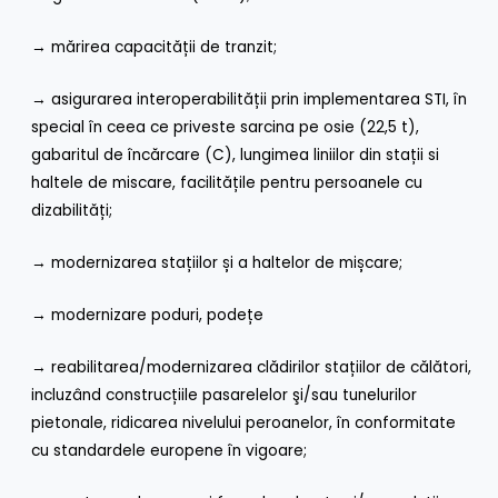
→ mărirea capacității de tranzit;
→ asigurarea interoperabilității prin implementarea STI, în
special în ceea ce priveste sarcina pe osie (22,5 t),
gabaritul de încărcare (C), lungimea liniilor din stații si
haltele de miscare, facilitățile pentru persoanele cu
dizabilități;
→ modernizarea stațiilor și a haltelor de mișcare;
→ modernizare poduri, podețe
→ reabilitarea/modernizarea clădirilor stațiilor de călători,
incluzând construcțiile pasarelelor şi/sau tunelurilor
pietonale, ridicarea nivelului peroanelor, în conformitate
cu standardele europene în vigoare;