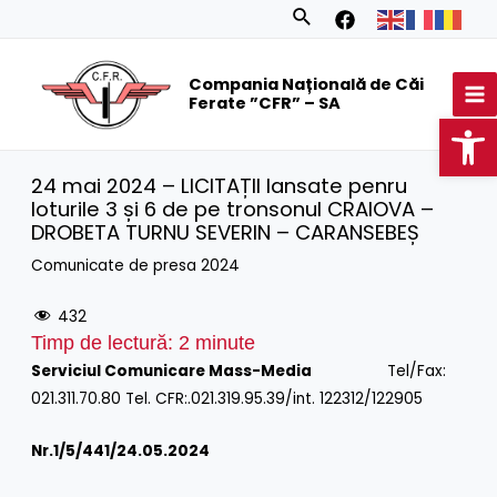
Skip
Search
to
MA
content
Compania Națională de Căi
M
Ferate ”CFR” – SA
Op
24 mai 2024 – LICITAȚII lansate penru
loturile 3 și 6 de pe tronsonul CRAIOVA –
DROBETA TURNU SEVERIN – CARANSEBEȘ
Comunicate de presa 2024
432
Timp de lectură:
2
minute
Serviciul Comunicare Mass-Media
Tel/Fax:
021.311.70.80 Tel. CFR:.021.319.95.39/int. 122312/122905
Nr.1/
5/441/24.05.2024