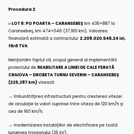
Procedura 2
▻
LOT 6: PO
POARTA – CARANSEBEȘ
km 436+887 la
Caransebeș, km 474+046 (37,160 km). Valoarea
financiară estimată a contractului:
2.208.020.546,24 lei,
fără TVA
Menționăm faptul că, scopul general al implementării
proiectului de
REABILITARE A LINIEI DE CALE FERATĂ
CRAIOVA – DROBETA TURNU SEVERIN – CARANSEBEȘ
(225,287 km)
vizează:
→ îmbunătățirea infrastructurii pentru cresterea vitezei
de circulație la valori cuprinse între viteza de 120 km/h și
cea de 160 km/h;
→ modernizarea instalațiilor de electrificare pe toată
lungimea tronsonului (25 kV);