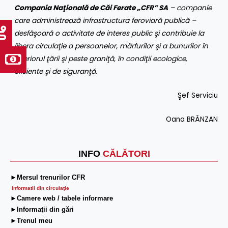
Compania Naţională de Căi Ferate „CFR” SA
– companie
care administrează infrastructura feroviară publică –
desfăşoară o activitate de interes public şi contribuie la
libera circulaţie a persoanelor, mărfurilor şi a bunurilor în
interiorul ţării şi peste graniţă, în condiţii ecologice,
eficiente şi de siguranţă
.
Şef Serviciu
Oana BRÂNZAN
INFO
CĂLĂTORI
►Mersul trenurilor CFR
Informatii din circulaţie
►Camere web / tabele informare
►Informaţii din gări
►Trenul meu