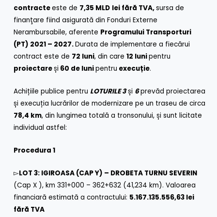
contracte
este de
7,35 MLD
lei fără TVA
,
sursa de
finanţare fiind asigurată din Fonduri Externe
Nerambursabile, aferente
Programului Transporturi
(PT) 2021 – 2027.
Durata de implementare a fiecărui
contract este de
72 luni
, din care
12 luni
pentru
proiectare
și
60 de luni
pentru
execuție
.
Achițiile publice pentru
LOTURILE 3
și
6
prevăd proiectarea
și execuția lucrărilor de modernizare pe un traseu de circa
78,4 km
, din lungimea totală a tronsonului, și sunt licitate
individual astfel:
Procedura 1
▻
LOT 3: IGIROASA (CAP Y) – DROBETA TURNU SEVERIN
(Cap X ), km 331+000 – 362+632 (41,234 km). Valoarea
financiară estimată a contractului:
5.167.135.556,63
lei
fără TVA