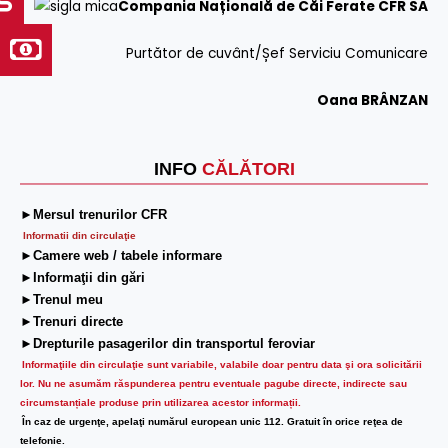
Compania Națională de Căi Ferate CFR SA
Purtător de cuvânt/Șef Serviciu Comunicare
Oana BRÂNZAN
INFO
CĂLĂTORI
►Mersul trenurilor CFR
Informatii din circulaţie
►Camere web / tabele informare
►Informaţii din gări
►Trenul meu
►Trenuri directe
►Drepturile pasagerilor din transportul feroviar
Informaţiile din circulaţie sunt variabile, valabile doar pentru data şi ora solicitării
lor.
Nu ne asumăm răspunderea pentru eventuale pagube directe, indirecte sau
circumstanțiale produse prin utilizarea acestor informații.
În caz de urgenţe, apelaţi numărul european unic 112. Gratuit în orice reţea de
telefonie.