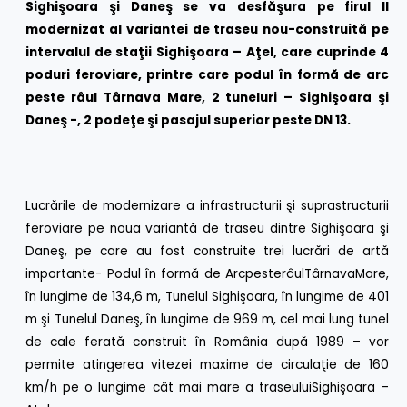
Sighişoara şi Daneş se va desfăşura pe firul II
modernizat al variantei de traseu nou-construită pe
intervalul de staţii Sighişoara – Aţel, care cuprinde 4
poduri feroviare, printre care podul în formă de arc
peste râul Târnava Mare, 2 tuneluri – Sighişoara şi
Daneş -, 2 podeţe şi pasajul superior peste DN 13.
Lucrările de modernizare a infrastructurii şi suprastructurii
feroviare pe noua variantă de traseu dintre Sighişoara şi
Daneş, pe care au fost construite trei lucrări de artă
importante- Podul în formă de ArcpesterâulTârnavaMare,
în lungime de 134,6 m, Tunelul Sighişoara, în lungime de 401
m şi Tunelul Daneş, în lungime de 969 m, cel mai lung tunel
de cale ferată construit în România după 1989 – vor
permite atingerea vitezei maxime de circulaţie de 160
km/h pe o lungime cât mai mare a traseuluiSighișoara –