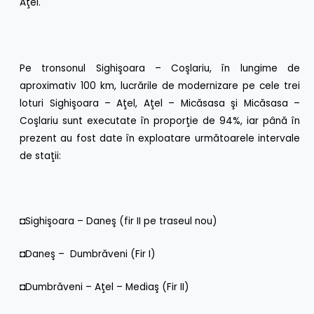
Aţel.
Pe tronsonul Sighişoara – Coşlariu, în lungime de
aproximativ 100 km, lucrările de modernizare pe cele trei
loturi Sighişoara – Aţel, Aţel – Micăsasa şi Micăsasa –
Coşlariu sunt executate în proporţie de 94%, iar până în
prezent au fost date în exploatare următoarele intervale
de staţii:
◘Sighişoara – Daneş (fir II pe traseul nou)
◘Daneş – Dumbrăveni (Fir I)
◘Dumbrăveni – Aţel – Mediaş (Fir II)