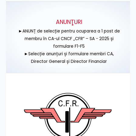
ANUNŢURI
►ANUNȚ de selecție pentru ocuparea a 1 post de
membru în CA-ul CNCF „CFR” – SA - 2025 și
formulare F1-F5
►Selecție anunțuri și formulare membri CA,
Director General și Director Financiar