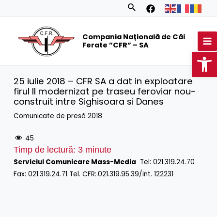
Skip
Search
to
MA
content
Compania Națională de Căi
M
Ferate ”CFR” – SA
Op
25 iulie 2018 – CFR SA a dat in exploatare
firul II modernizat pe traseu feroviar nou-
construit intre Sighisoara si Danes
Comunicate de presă 2018
45
Timp de lectură:
3
minute
Serviciul Comunicare Mass-Media
Tel: 021.319.24.70
Fax: 021.319.24.71 Tel. CFR:.021.319.95.39/int. 122231