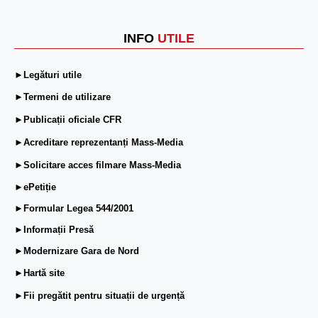
INFO
UTILE
►Legături utile
►Termeni de utilizare
►Publicații oficiale CFR
►Acreditare reprezentanți Mass-Media
►Solicitare acces filmare Mass-Media
►ePetiție
►Formular Legea 544/2001
►Informații Presă
►Modernizare Gara de Nord
►Hartă site
►Fii pregătit pentru situații de urgență