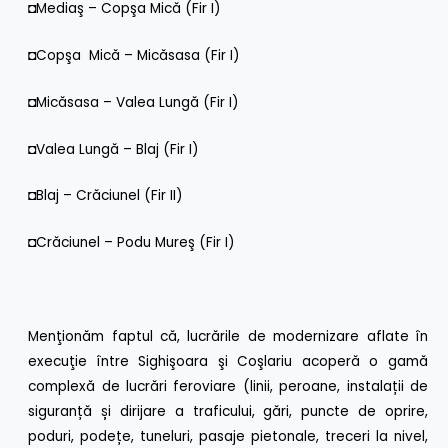
◘Mediaş – Copşa Mică (Fir I)
◘Copşa Mică – Micăsasa (Fir I)
◘Micăsasa – Valea Lungă (Fir I)
◘Valea Lungă – Blaj (Fir I)
◘Blaj – Crăciunel (Fir II)
◘Crăciunel – Podu Mureş (Fir I)
Menţionăm faptul că, lucrările de modernizare aflate în
execuţie între Sighişoara şi Coşlariu acoperă o gamă
complexă de lucrări feroviare (linii, peroane, instalații de
siguranță și dirijare a traficului, gări, puncte de oprire,
poduri, podețe, tuneluri, pasaje pietonale, treceri la nivel,