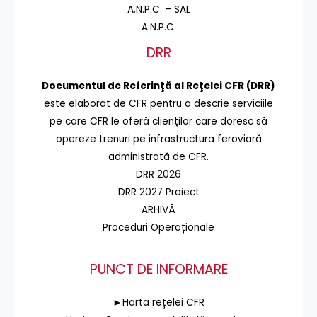
A.N.P.C. – SAL
A.N.P.C.
DRR
Documentul de Referinţă al Reţelei CFR (DRR)
este elaborat de CFR pentru a descrie serviciile
pe care CFR le oferă clienţilor care doresc să
opereze trenuri pe infrastructura feroviară
administrată de CFR.
DRR 2026
DRR 2027 Proiect
ARHIVĂ
Proceduri Operaționale
PUNCT DE INFORMARE
►Harta rețelei CFR