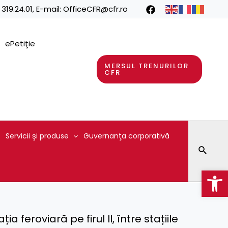
 319.24.01
, E-mail:
OfficeCFR@cfr.ro
ePetiţie
MERSUL TRENURILOR
CFR
Servicii şi produse
Guvernanţa corporativă
Searc
Op
a feroviară pe firul II, între stațiile