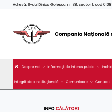
Skip
Adresă:
B-dul Dinicu Golescu, nr. 38, sector 1, cod 01
to
content
Compania Națională d
Despre noi
Informaţii de interes public
Inchir
Integritatea instituțională
Comunicare
Contact
INFO
CĂLĂTORI