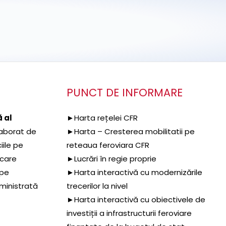
PUNCT DE INFORMARE
 al
►Harta rețelei CFR
aborat de
►Harta – Cresterea mobilitatii pe
iile pe
reteaua feroviara CFR
 care
►Lucrări în regie proprie
 pe
►Harta interactivă cu modernizările
dministrată
trecerilor la nivel
►Harta interactivă cu obiectivele de
investiții a infrastructurii feroviare