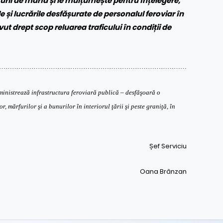
urii de marfă și le mulțumește pentru înțelegere,
 și lucrările desfășurate de personalul feroviar în
vut drept scop reluarea traficului în condiții de
……………………………………………………………………………
nistrează infrastructura feroviară publică – desfăşoară o
r, mărfurilor şi a bunurilor în interiorul ţării şi peste graniţă, în
Șef Serviciu
Oana Brânzan