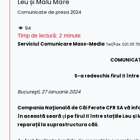
Leu și Malu Mare
Comunicate de presa 2024
94
Timp de lectură:
2
minute
Serviciul Comunicare Mass-Media
Tel/Fax: 021.311.7
COMUNICAT
S-a redeschis firul II între
Bucureşti, 27 ianuarie 2024
Compania Naţională de Căi Ferate CFR SA vă info
în această seară
ș
i pe firul II între stațiile Leu
reparații la suprastructura căii.