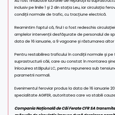
Au fost finalizate lucrările de reparații la suprastructura
inclusiv pe liniile 1 și 2 din stația Leu, iar circulația 
condiții normale de trafic, cu tracțiune electrică.
Reamintim faptul că, firul I a fost redeschis circulație
amplelor intervenții desfășurate de personalul de sp
data de 16 ianuarie, a 9 vagoane și răsturnarea altor
Pentru restabilirea traficului în condiții normale și pe 
suprastructurii căii, care au constat în montarea șine
înlocuirea stâlpului LC, pentru repunerea sub tensiune 
parametrii normali.
Evenimentul feroviar produs la data de 16 ianuarie 2
specialitate AGIFER, autoritatea care va stabili cauzel
Compania Națională de Căi Ferate CFR SA transmite s