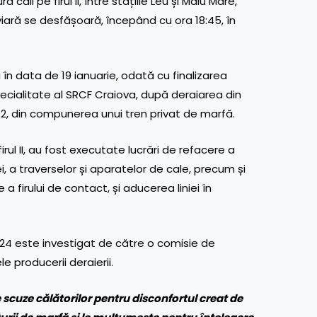
 căii pe firul II, între stațiile Leu și Malu Mare,
feroviară se desfășoară, începând cu ora 18:45, în
i în data de 19 ianuarie, odată cu finalizarea
ecialitate al SRCF Craiova, după deraiarea din
 2, din compunerea unui tren privat de marfă.
firul II, au fost executate lucrări de refacere a
i, a traverselor și aparatelor de cale, precum și
a firului de contact, și aducerea liniei în
024 este investigat de către o comisie de
e producerii deraierii.
cuze călătorilor pentru disconfortul creat de