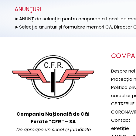
ANUNŢURI
►ANUNȚ de selecție pentru ocuparea a 1 post de memb
►Selecție anunțuri și formulare membri CA, Director Ge
COMPA
Despre noi
Protecţia 
Politica pr
caracter p
CE TREBUIE 
CORONAVI
Compania Națională de Căi
Contact
Ferate ”CFR” – SA
ePetiție
De aproape un secol și jumătate