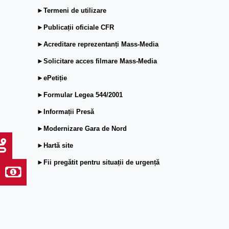
►Termeni de utilizare
►Publicații oficiale CFR
►Acreditare reprezentanți Mass-Media
►Solicitare acces filmare Mass-Media
►ePetiție
►Formular Legea 544/2001
►Informații Presă
►Modernizare Gara de Nord
►Hartă site
►Fii pregătit pentru situații de urgență