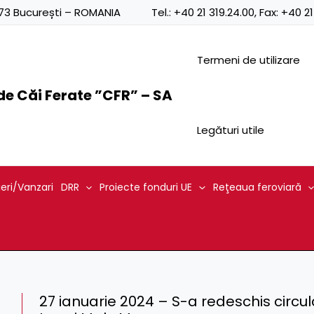
0873 București – ROMANIA
Tel.:
+40 21 319.24.00
, Fax:
+40 21
Termeni de utilizare
e Căi Ferate ”CFR” – SA
Legături utile
ieri/Vanzari
DRR
Proiecte fonduri UE
Reţeaua feroviară
27 ianuarie 2024 – S-a redeschis circulați