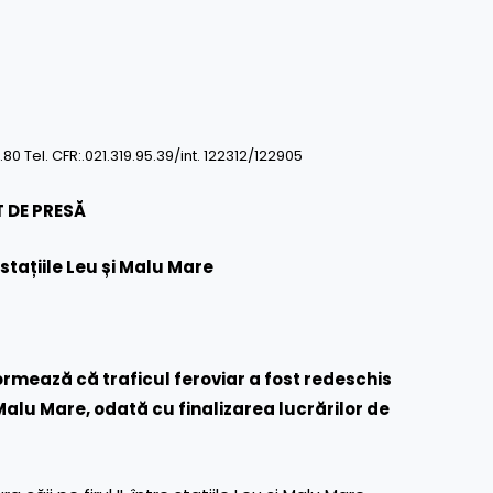
0.80 Tel. CFR:.021.319.95.39/int. 122312/122905
 DE PRESĂ
 stațiile Leu și Malu Mare
rmează că traficul feroviar a fost redeschis
 și Malu Mare, odată cu finalizarea lucrărilor de