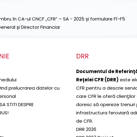
ru în CA-ul CNCF „CFR” – SA - 2025 și formulare F1-F5
neral și Director Financiar
NIE
DRR
Documentul de Referinţă
mediului
Reţelei CFR (DRR)
este el
ivind prelucrarea datelor cu
CFR pentru a descrie servic
ersonal
care CFR le oferă clienţilor
SA STITI DESPRE
doresc să opereze trenuri
RUS!
infrastructura feroviară a
de CFR.
DRR 2026