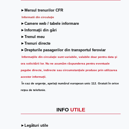
►Mersul trenurilor CFR
Informatii din circulaţie
►Camere web / tabele informare
►Informaţii din gări
►Trenul meu
►Trenuri directe
►Drepturile pasagerilor din transportul feroviar
Informaţiile din circulaţie sunt variabile, valabile doar pentru data şi
ora solicitării lor.
Nu ne asumăm răspunderea pentru eventuale
pagube directe, indirecte sau circumstanțiale produse prin utilizarea
acestor informații.
În caz de urgenţe, apelaţi numărul european unic 112. Gratuit în orice
reţea de telefonie.
INFO
UTILE
►Legături utile