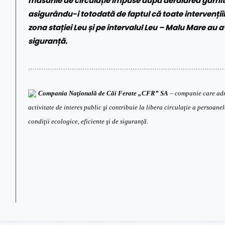
măsurile de circulație impuse după deraiarea garnit
asigurându-i totodată de faptul că toate intervențiile
zona stației Leu și pe intervalul Leu – Malu Mare au a
siguranță.
………………………………………………………………………………
Compania Naţională de Căi Ferate „CFR” SA
– companie care admi
activitate de interes public şi contribuie la libera circulaţie a persoanelo
.
condiţii ecologice, eficiente şi de siguranţă