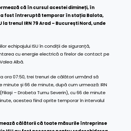
rmează că în cursul acestei dimineți, în
ă a fost întreruptă temporar în stația Balota,
U la trenul IRN 79 Arad – București Nord, unde
r echipajului ISU în condiții de siguranță,
entarea cu energie electrică a firelor de contact pe
– Valea Albă.
 la ora 07:50, trei trenuri de călători urmând să
0 de minute și 66 de minute, după cum urmează: IRN
(Filiași – Drobeta Turnu Severin), cu 66 de minute
nute, acestea fiind oprite temporar în intervalul
rmează călătorii
că toate măsurile întreprinse