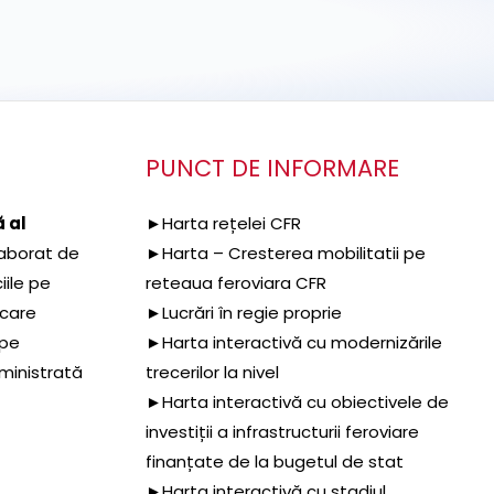
PUNCT DE INFORMARE
 al
►Harta rețelei CFR
aborat de
►Harta – Cresterea mobilitatii pe
iile pe
reteaua feroviara CFR
 care
►Lucrări în regie proprie
 pe
►Harta interactivă cu modernizările
dministrată
trecerilor la nivel
►Harta interactivă cu obiectivele de
investiții a infrastructurii feroviare
finanțate de la bugetul de stat
►Harta interactivă cu stadiul