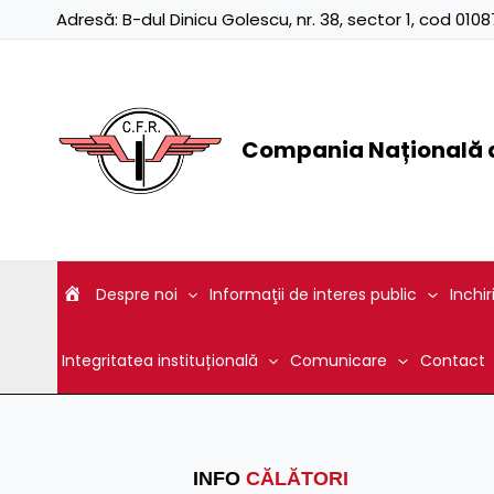
Skip
Adresă:
B-dul Dinicu Golescu, nr. 38, sector 1, cod 01
to
content
Compania Națională d
Despre noi
Informaţii de interes public
Inchir
Integritatea instituțională
Comunicare
Contact
INFO
CĂLĂTORI