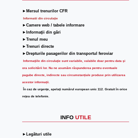
►Mersul trenurilor CFR
Informatii din circulaţie
►Camere web / tabele informare
►Informaţii din gări
►Trenul meu
►Trenuri directe
►Drepturile pasagerilor din transportul feroviar
Informaţiile din circulaţie sunt variabile, valabile doar pentru data şi
ora solicitării lor.
Nu ne asumăm răspunderea pentru eventuale
pagube directe, indirecte sau circumstanțiale produse prin utilizarea
acestor informații.
În caz de urgenţe, apelaţi numărul european unic 112. Gratuit în orice
reţea de telefonie.
INFO
UTILE
►Legături utile