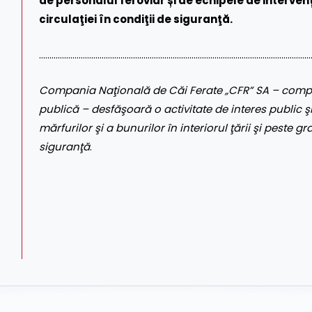
de personalul feroviar și de echipele de interve
circulaţiei în condiţii de siguranţă.
……………………………………………………………………………………………………………………
Compania Naţională de Căi Ferate „CFR” SA
– compa
publică – desfăşoară o activitate de interes public şi
mărfurilor şi a bunurilor în interiorul ţării şi peste gr
siguranţă
.