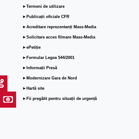
►Termeni de utilizare
►Publicații oficiale CFR
►Acreditare reprezentanți Mass-Media
►Solicitare acces filmare Mass-Media
►ePetiție
►Formular Legea 544/2001
►Informații Presă
►Modernizare Gara de Nord
►Hartă site
►Fii pregătit pentru situații de urgență