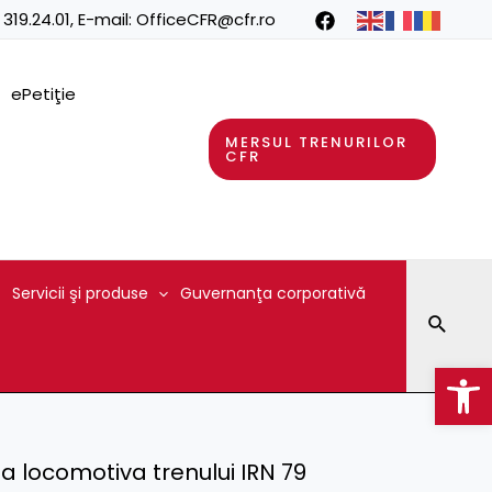
 319.24.01
, E-mail:
OfficeCFR@cfr.ro
ePetiţie
MERSUL TRENURILOR
CFR
Servicii şi produse
Guvernanţa corporativă
Searc
Op
a locomotiva trenului IRN 79