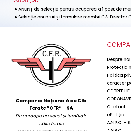
►ANUNȚ de selecție pentru ocuparea a 1 post de memb
►Selecție anunțuri și formulare membri CA, Director Ge
COMPA
Despre noi
Protecţia 
Politica pr
caracter p
CE TREBUIE 
CORONAVI
Compania Națională de Căi
Contact
Ferate ”CFR” – SA
ePetiție
De aproape un secol și jumătate
A.N.P.C. – 
căile ferate
A.N.P.C.