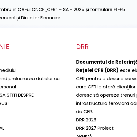
ru în CA-ul CNCF „CFR” – SA - 2025 și formulare F1-F5
neral și Director Financiar
NIE
DRR
Documentul de Referinţă
mediului
Reţelei CFR (DRR)
este el
ivind prelucrarea datelor cu
CFR pentru a descrie servic
ersonal
care CFR le oferă clienţilor
SA STITI DESPRE
doresc să opereze trenuri
RUS!
infrastructura feroviară a
de CFR.
DRR 2026
SAL
DRR 2027 Proiect
ARHIVĂ