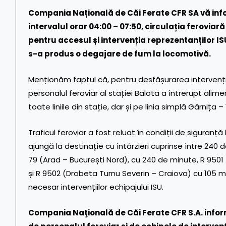
Compania Națională de Căi Ferate CFR SA vă info
intervalul orar 04:00 – 07:50, circulația feroviar
pentru accesul și intervenția reprezentanților IS
s-a produs o degajare de fum la locomotivă.
Menționăm faptul că, pentru desfășurarea intervențiilo
personalul feroviar al stației Balota a întrerupt alim
toate liniile din stație, dar și pe linia simplă Gârnița 
Traficul feroviar a fost reluat în condiții de siguranță
ajungă la destinație cu întârzieri cuprinse între 24
79 (Arad – București Nord), cu 240 de minute, R 9501 
și R 9502 (Drobeta Turnu Severin – Craiova) cu 105 mi
necesar intervențiilor echipajului ISU.
Compania Naţională de Căi Ferate CFR S.A. info