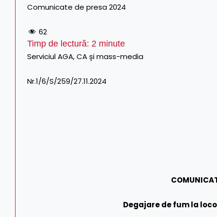
Comunicate de presa 2024
62
Timp de lectură:
2
minute
Serviciul AGA, CA și mass-media Tel. CF
Nr.1/6/S/259/27.11.2024 Tel./F
COMUNICAT
Degajare de fum la loco