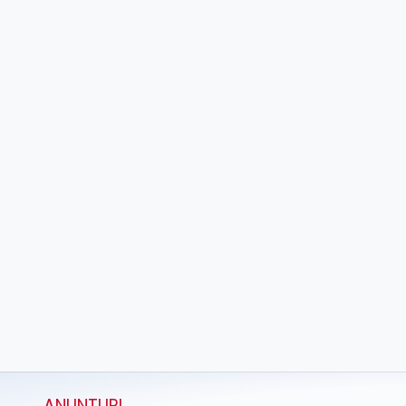
ANUNŢURI