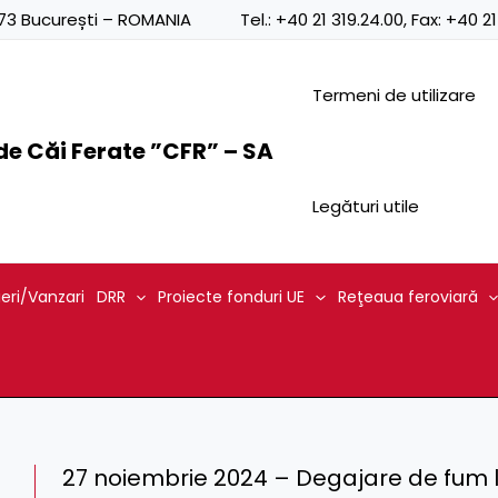
0873 București – ROMANIA
Tel.:
+40 21 319.24.00
, Fax:
+40 21
Termeni de utilizare
e Căi Ferate ”CFR” – SA
Legături utile
ieri/Vanzari
DRR
Proiecte fonduri UE
Reţeaua feroviară
27 noiembrie 2024 – Degajare de fum l