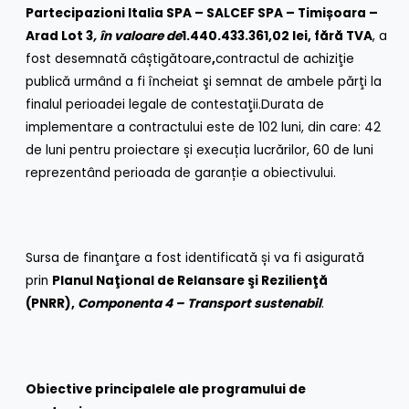
Partecipazioni Italia SPA – SALCEF SPA – Timișoara –
Arad Lot 3
, în valoare de
1.440.433.361,02 lei, fără TVA
, a
fost desemnată câștigătoare
,
contractul de achiziţie
publică urmând a fi încheiat şi semnat de ambele părţi la
finalul perioadei legale de contestaţii.Durata de
implementare a contractului este de 102 luni, din care: 42
de luni pentru proiectare și execuția lucrărilor, 60 de luni
reprezentând perioada de garanție a obiectivului.
Sursa de finanţare a fost identificată și va fi asigurată
prin
Planul Naţional de Relansare şi Rezilienţă
(PNRR),
Componenta 4 – Transport sustenabil
.
Obiective principalele
ale programului de