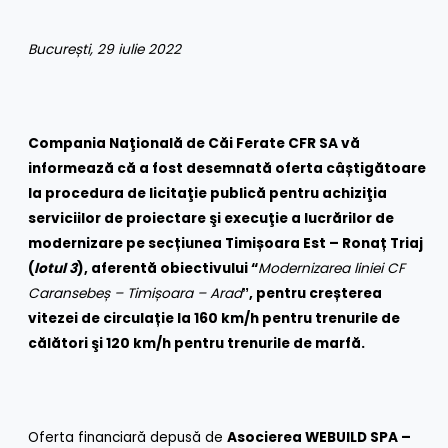
București, 29 iulie 2022
Compania Naţională de Căi Ferate CFR SA vă
informează că a fost desemnată oferta c
âștigătoare
la
procedura de licitaţie publică
pentru achiziţia
serviciilor de proiectare şi execuţie a lucrărilor de
modernizare pe secțiunea Timișoara Est – Ronaț Triaj
(
lotul 3
), aferentă obiectivului “
Modernizarea liniei CF
Caransebeș – Timișoara – Arad
ˮ,
pentru creșterea
vitezei de circulație la 160 km/h pentru trenurile de
călători şi 120 km/h pentru trenurile de marfă.
Oferta financiară depusă de
Asocierea WEBUILD SPA –