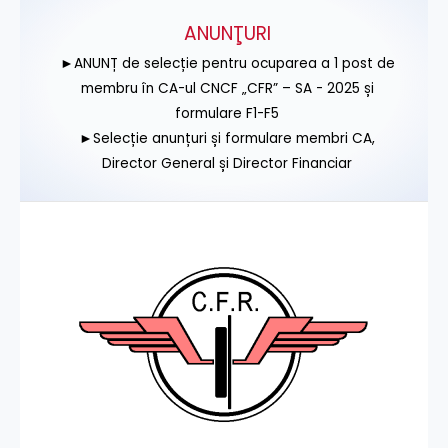
ANUNŢURI
►ANUNȚ de selecție pentru ocuparea a 1 post de
membru în CA-ul CNCF „CFR” – SA - 2025 și
formulare F1-F5
►Selecție anunțuri și formulare membri CA,
Director General și Director Financiar