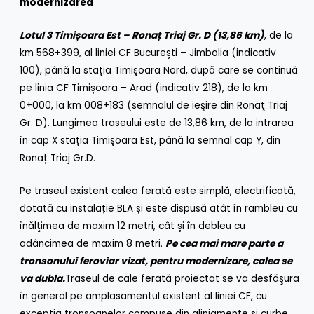
modernizarea
Lotul 3 Timișoara Est – Ronaț Triaj Gr. D (13,86 km)
, de la
km 568+399, al liniei CF București – Jimbolia (indicativ
100), până la stația Timișoara Nord, după care se continuă
pe linia CF Timișoara – Arad (indicativ 218), de la km
0+000, la km 008+183 (semnalul de ieşire din Ronaţ Triaj
Gr. D). Lungimea traseului este de 13,86 km, de la intrarea
în cap X stația Timișoara Est, până la semnal cap Y, din
Ronaț Triaj Gr.D.
Pe traseul existent calea ferată este simplă, electrificată,
dotată cu instalație BLA și este dispusă atât în rambleu cu
înălţimea de maxim 12 metri, cât și în debleu cu
adâncimea de maxim 8 metri.
Pe cea mai mare parte a
tronsonului feroviar vizat, pentru modernizare, calea se
va dubla.
Traseul de cale ferată proiectat se va desfăşura
în general pe amplasamentul existent al liniei CF, cu
excepţia tronsoanelor compuse din aliniamente şi curbe