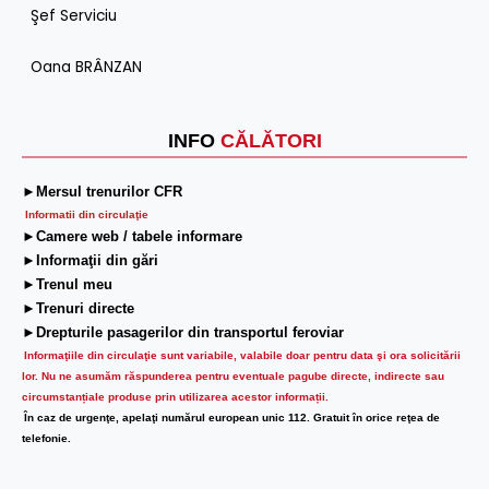
Şef Serviciu
Oana BRÂNZAN
INFO
CĂLĂTORI
►Mersul trenurilor CFR
Informatii din circulaţie
►Camere web / tabele informare
►Informaţii din gări
►Trenul meu
►Trenuri directe
►Drepturile pasagerilor din transportul feroviar
Informaţiile din circulaţie sunt variabile, valabile doar pentru data şi ora solicitării
lor.
Nu ne asumăm răspunderea pentru eventuale pagube directe, indirecte sau
circumstanțiale produse prin utilizarea acestor informații.
În caz de urgenţe, apelaţi numărul european unic 112. Gratuit în orice reţea de
telefonie.