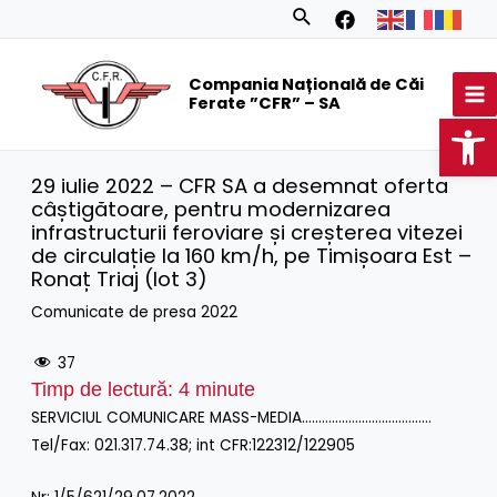
Skip
Search
to
MA
content
Compania Națională de Căi
M
Ferate ”CFR” – SA
Op
29 iulie 2022 – CFR SA a desemnat oferta
câștigătoare, pentru modernizarea
infrastructurii feroviare și creșterea vitezei
de circulație la 160 km/h, pe Timișoara Est –
Ronaț Triaj (lot 3)
Comunicate de presa 2022
37
Timp de lectură:
4
minute
SERVICIUL COMUNICARE MASS-MEDIA…………………………………
Tel/Fax: 021.317.74.38; int CFR:122312/122905