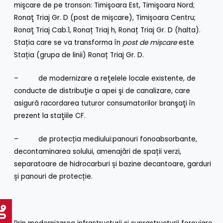
mişcare de pe tronson: Timişoara Est, Timişoara Nord;
Ronaţ Triaj Gr. D (post de mișcare), Timișoara Centru;
Ronaţ Triaj Cab.1, Ronaț Triaj h, Ronaț Triaj Gr. D (halta).
Stația care se va transforma în
post de mișcare
este
Stația (grupa de linii) Ronaț Triaj Gr. D.
– de modernizare a reţelele locale existente, de
conducte de distribuţie a apei şi de canalizare, care
asigură racordarea tuturor consumatorilor branşaţi în
prezent la staţiile CF.
– de protecția mediului:panouri fonoabsorbante,
decontaminarea solului, amenajări de spații verzi,
separatoare de hidrocarburi și bazine decantoare, garduri
și panouri de protecție.