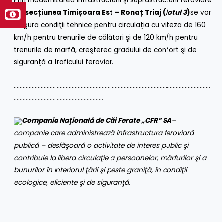
Prin modernizarea infrastructurii şi suprastructurii feroviare
pe
secțiunea Timișoara Est – Ronaț Triaj (
lotul 3
)
se vor
asigura condiţii tehnice pentru circulaţia cu viteza de 160
km/h pentru trenurile de călători şi de 120 km/h pentru
trenurile de marfă, creşterea gradului de confort şi de
siguranţă a traficului feroviar.
……………………………………………………………………………………………………………………
……………………………………………………
Compania Naţională de Căi Ferate „CFR” SA
–
companie care administrează infrastructura feroviară
publică – desfăşoară o activitate de interes public şi
contribuie la libera circulaţie a persoanelor, mărfurilor şi a
bunurilor în interiorul ţării şi peste graniţă, în condiţii
ecologice, eficiente şi de siguranţă
.