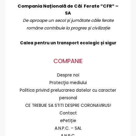
Compania Națională de Căi Ferate ”CFR” –
SA
De aproape un secol și jumătate căile ferate
române contribuie la progres și civilizație
Calea pentru un transport
ecologic și sigur
COMPANIE
Despre noi
Protecţia mediului
Politica privind prelucrarea datelor cu caracter
personal
CE TREBUIE SA STITI DESPRE CORONAVIRUS!
Contact
ePetiție
A.N.P.C. – SAL
A.N.P.C.