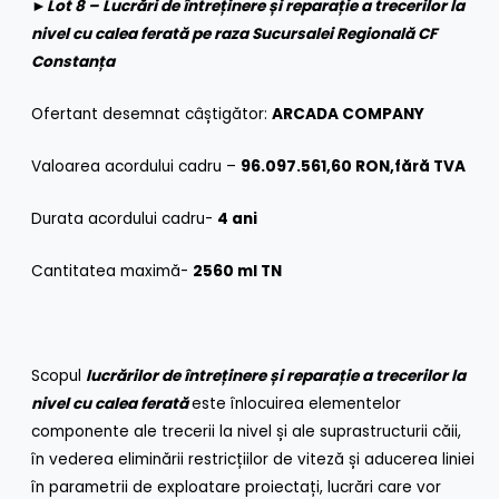
►
Lot 8 – Lucrări de întreținere și reparație a trecerilor la
nivel cu calea ferată pe raza Sucursalei Regională CF
Constanța
Ofertant desemnat câștigător:
ARCADA COMPANY
Valoarea acordului cadru –
96.097.561,60 RON,fără TVA
Durata acordului cadru-
4 ani
Cantitatea maximă-
2560 ml TN
Scopul
lucrărilor
de întreținere și reparație a trecerilor la
nivel cu calea ferată
este înlocuirea elementelor
componente ale trecerii la nivel și ale suprastructurii căii,
în vederea eliminării restricțiilor de viteză și aducerea liniei
în parametrii de exploatare proiectați, lucrări care vor