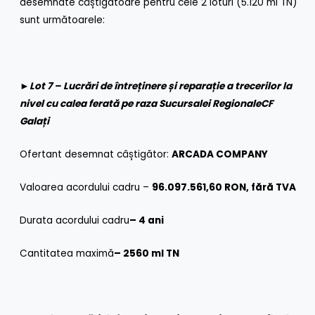
desemnate câștigătoare pentru cele 2 loturi (5.120 ml TN)
sunt următoarele:
►
Lot 7 – Lucrări de întreținere și reparație a trecerilor la
nivel cu calea ferată pe raza Sucursalei Regionale
CF
Galați
Ofertant desemnat câștigător:
ARCADA COMPANY
Valoarea acordului cadru –
96.097.561,60 RON, fără TVA
Durata acordului cadru
– 4 ani
Cantitatea maximă
– 2560 ml TN