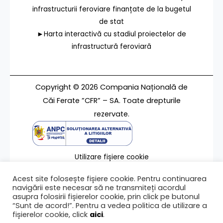
infrastructurii feroviare finanțate de la bugetul
de stat
►Harta interactivă cu stadiul proiectelor de
infrastructură feroviară
Copyright © 2026 Compania Națională de
Căi Ferate ”CFR” – SA. Toate drepturile
rezervate.
Utilizare fișiere cookie
Termeni de utilizare
Acest site folosește fișiere cookie. Pentru continuarea
Contact
navigării este necesar să ne transmiteți acordul
asupra folosirii fișierelor cookie, prin click pe butonul
“Sunt de acord!”. Pentru a vedea politica de utilizare a
fișierelor cookie, click
aici
.
Ultima modificare a paginii 30/06/2023