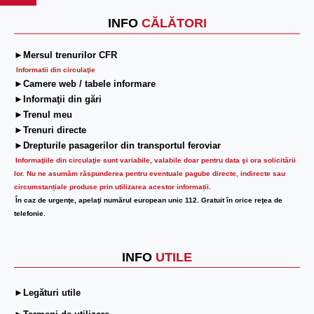
INFO
CĂLĂTORI
►Mersul trenurilor CFR
Informatii din circulaţie
►Camere web / tabele informare
►Informaţii din gări
►Trenul meu
►Trenuri directe
►Drepturile pasagerilor din transportul feroviar
Informaţiile din circulaţie sunt variabile, valabile doar pentru data şi ora solicitării
lor.
Nu ne asumăm răspunderea pentru eventuale pagube directe, indirecte sau
circumstanțiale produse prin utilizarea acestor informații.
În caz de urgenţe, apelaţi numărul european unic 112. Gratuit în orice reţea de
telefonie.
INFO
UTILE
►Legături utile