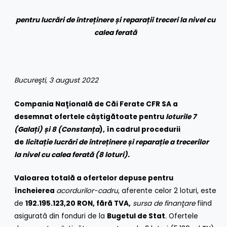
pentru lucrări de întreținere și reparații treceri la nivel cu
calea ferată
Bucureşti, 3 august 2022
Compania Naţională de Căi Ferate CFR SA a
desemnat ofertele câștigătoate pentru
loturile 7
(Galați) și 8 (Constanța
), în cadrul procedurii
de
licitație lucrări de întreținere și reparație a trecerilor
la nivel cu calea ferată (8 loturi).
Valoarea totală a ofertelor depuse pentru
încheierea
acordurilor-cadru
, aferente celor 2 loturi, este
de
192.195.123,20 RON, fără TVA,
sursa de finanţare
fiind
asigurată din fonduri de la
Bugetul de Stat
.
Ofertele