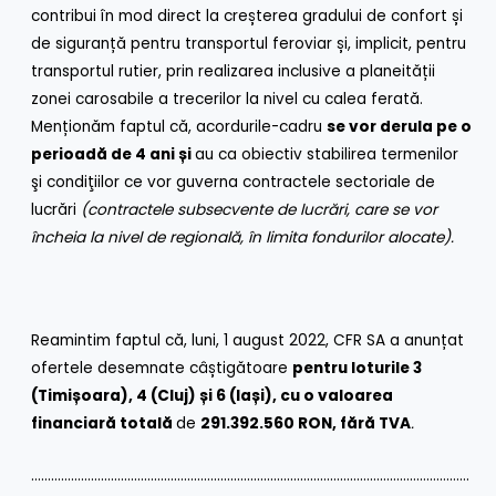
contribui în mod direct la creșterea gradului de confort și
de siguranță pentru transportul feroviar și, implicit, pentru
transportul rutier, prin realizarea inclusive a planeității
zonei carosabile a trecerilor la nivel cu calea ferată.
Menționăm faptul că, acordurile-cadru
se vor derula pe o
perioadă de 4 ani și
au ca obiectiv stabilirea termenilor
şi condiţiilor ce vor guverna contractele sectoriale de
lucrări
(contractele subsecvente de lucrări, care se vor
încheia la nivel de regională, în limita fondurilor alocate).
Reamintim faptul că, luni, 1 august 2022, CFR SA a anunțat
ofertele desemnate câștigătoare
pentru loturile 3
(Timișoara), 4 (Cluj) și 6 (Iași), cu o valoarea
financiară totală
de
291.392.560 RON, fără TVA
.
……………………………………………………………………………………………………………………