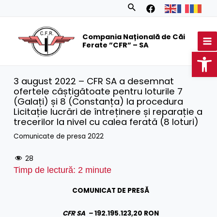
Skip
Search
to
MA
content
Compania Națională de Căi
M
Ferate ”CFR” – SA
Op
3 august 2022 – CFR SA a desemnat
ofertele câștigătoate pentru loturile 7
(Galați) și 8 (Constanța) la procedura
Licitație lucrări de întreținere și reparație a
trecerilor la nivel cu calea ferată (8 loturi)
Comunicate de presa 2022
28
Timp de lectură:
2
minute
COMUNICAT DE PRESĂ
CFR SA –
192.195.123,20 RON