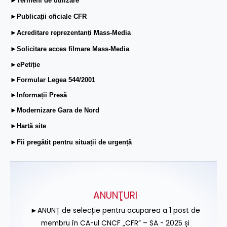
►Termeni de utilizare
►Publicații oficiale CFR
►Acreditare reprezentanți Mass-Media
►Solicitare acces filmare Mass-Media
►ePetiție
►Formular Legea 544/2001
►Informații Presă
►Modernizare Gara de Nord
►Hartă site
►Fii pregătit pentru situații de urgență
ANUNŢURI
►ANUNȚ de selecție pentru ocuparea a 1 post de
membru în CA-ul CNCF „CFR” – SA - 2025 și