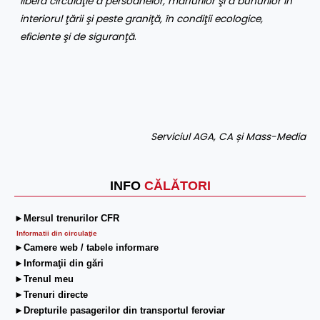
libera circulaţie a persoanelor, mărfurilor şi a bunurilor în
interiorul ţării şi peste graniţă, în condiţii ecologice,
eficiente şi de siguranţă
.
Serviciul AGA, CA și Mass-Media
INFO
CĂLĂTORI
►Mersul trenurilor CFR
Informatii din circulaţie
►Camere web / tabele informare
►Informaţii din gări
►Trenul meu
►Trenuri directe
►Drepturile pasagerilor din transportul feroviar