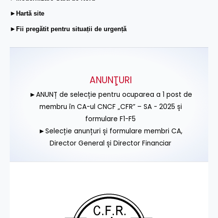
►Hartă site
►Fii pregătit pentru situații de urgență
ANUNŢURI
►ANUNȚ de selecție pentru ocuparea a 1 post de
membru în CA-ul CNCF „CFR” – SA - 2025 și
formulare F1-F5
►Selecție anunțuri și formulare membri CA,
Director General și Director Financiar