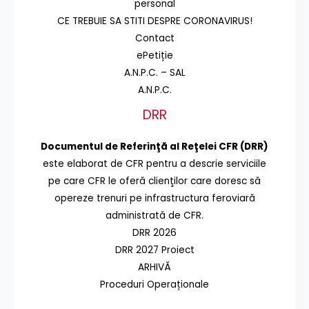
personal
CE TREBUIE SA STITI DESPRE CORONAVIRUS!
Contact
ePetiție
A.N.P.C. – SAL
A.N.P.C.
DRR
Documentul de Referinţă al Reţelei CFR (DRR)
este elaborat de CFR pentru a descrie serviciile
pe care CFR le oferă clienţilor care doresc să
opereze trenuri pe infrastructura feroviară
administrată de CFR.
DRR 2026
DRR 2027 Proiect
ARHIVĂ
Proceduri Operaționale