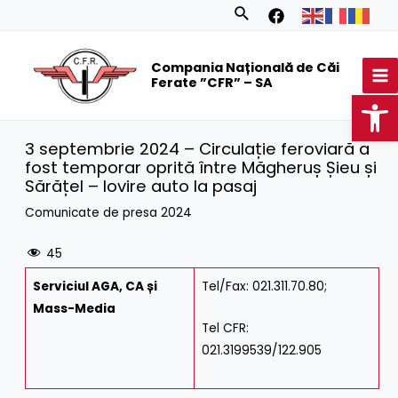
Skip
Search
to
MA
content
Compania Națională de Căi
M
Ferate ”CFR” – SA
Op
3 septembrie 2024 – Circulație feroviară a
fost temporar oprită între Măgheruș Șieu și
Sărățel – lovire auto la pasaj
Comunicate de presa 2024
45
Serviciul AGA, CA și
Tel/Fax: 021.311.70.80;
Mass-Media
Tel CFR:
021.3199539/122.905