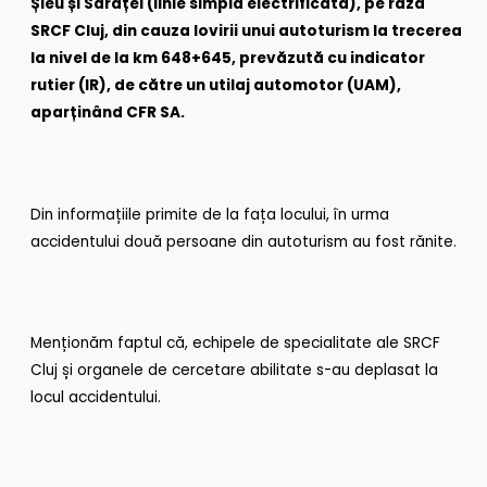
Șieu și Sărățel (linie simplă electrificată), pe raza
SRCF Cluj, din cauza lovirii unui autoturism la trecerea
la nivel de la km 648+645, prevăzută cu indicator
rutier (IR), de către un utilaj automotor (UAM),
aparținând CFR SA.
Din informațiile primite de la fața locului, în urma
accidentului două persoane din autoturism au fost rănite.
Menționăm faptul că, echipele de specialitate ale SRCF
Cluj și organele de cercetare abilitate s-au deplasat la
locul accidentului.