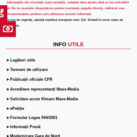
Informaţiile din circulaţie sunt variabile, valabile doar pentru data şi ora solicitării
lor.
Nu ne asumăm răspunderea pentru eventuale pagube directe, indirecte sau
circumstanțiale produse prin utilizarea acestor informații.
În caz de urgenţe, apelaţi numărul european unic 112. Gratuit în orice reţea de
telefonie.
INFO
UTILE
►Legături utile
►Termeni de utilizare
►Publicații oficiale CFR
►Acreditare reprezentanți Mass-Media
►Solicitare acces filmare Mass-Media
►ePetiție
►Formular Legea 544/2001
►Informații Presă
►Modernizare Gara de Nord