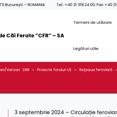
0873 București – ROMANIA
Tel.:
+40 21 319.24.00
, Fax:
+40 21
Termeni de utilizare
e Căi Ferate ”CFR” – SA
Legături utile
ieri/Vanzari
DRR
Proiecte fonduri UE
Reţeaua feroviară
3 septembrie 2024 – Circulație feroviar