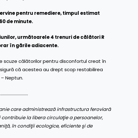
tervine pentru remediere, timpul estimat
 60 de minute.
unilor, următoarele 4 trenuri de călători R
orar în gările adiacente.
scuze călătorilor pentru disconfortul creat în
 asigură că acestea au drept scop restabilirea
i – Neptun.
………………………..
nie care administrează infrastructura feroviară
 contribuie la libera circulaţie a persoanelor,
aniţă, în condiţii ecologice, eficiente şi de