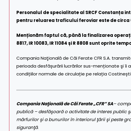
Personalul de specialitate al SRCF Constanța in
pentru reluarea traficului feroviar este de circa
Menționăm faptul că, până la finalizarea operați
8817, IR 10083, IR 11084 și R 8808 sunt oprite temp
Compania Naţională de Căi Ferate CFR S.A. transmite 
perioada desfășurării lucrărilor sus-menționate şi îi
condițiilor normale de circulație pe relația Costineșt
……………………………………………………………………………………………………………………
Compania Naţională de Căi Ferate „CFR” SA
– compa
publică – desfăşoară o activitate de interes public şi
mărfurilor şi a bunurilor în interiorul ţării şi peste gr
siguranţă
.