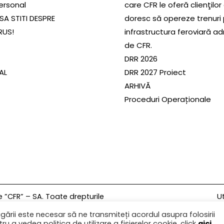
ersonal
care CFR le oferă clienţilor
SA STITI DESPRE
doresc să opereze trenuri
RUS!
infrastructura feroviară a
de CFR.
DRR 2026
SAL
DRR 2027 Proiect
ARHIVĂ
Proceduri Operaționale
Ut
”CFR” – SA. Toate drepturile
gării este necesar să ne transmiteți acordul asupra folosirii
U
ru a vedea politica de utilizare a fișierelor cookie, click
aici
.