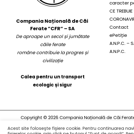
caracter p
CE TREBUIE 
CORONAVI
Compania Națională de Căi
Contact
Ferate ”CFR” – SA
ePetiție
De aproape un secol și jumătate
A.N.P.C. – 
căile ferate
A.N.P.C.
române contribuie la progres și
civilizație
Calea pentru un transport
ecologic și sigur
Copyright © 2026 Compania Națională de Căi Ferate 
rezervate.
Acest site folosește fișiere cookie. Pentru continuarea navi
fișierelor cookie, prin click pe butonul “Sunt de acord!”. Pent