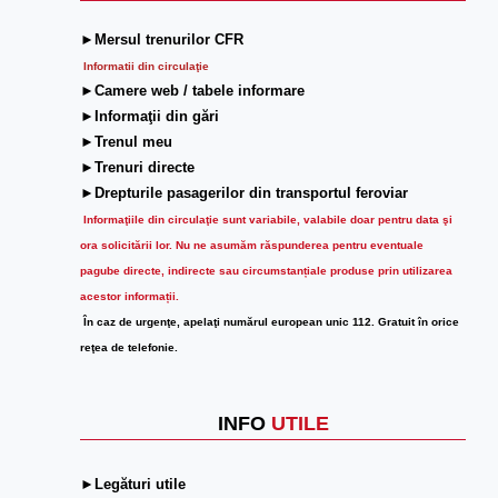
►Mersul trenurilor CFR
Informatii din circulaţie
►Camere web / tabele informare
►Informaţii din gări
►Trenul meu
►Trenuri directe
►Drepturile pasagerilor din transportul feroviar
Informaţiile din circulaţie sunt variabile, valabile doar pentru data şi
ora solicitării lor.
Nu ne asumăm răspunderea pentru eventuale
pagube directe, indirecte sau circumstanțiale produse prin utilizarea
acestor informații.
În caz de urgenţe, apelaţi numărul european unic 112. Gratuit în orice
reţea de telefonie.
INFO
UTILE
►Legături utile