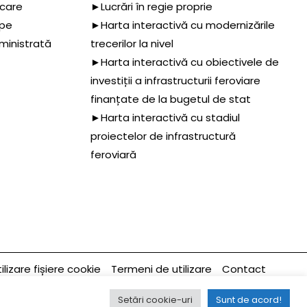
 care
►Lucrări în regie proprie
 pe
►Harta interactivă cu modernizările
dministrată
trecerilor la nivel
►Harta interactivă cu obiectivele de
investiții a infrastructurii feroviare
finanțate de la bugetul de stat
►Harta interactivă cu stadiul
proiectelor de infrastructură
feroviară
ilizare fișiere cookie
Termeni de utilizare
Contact
ltima modificare a paginii 03/09/2024
Setări cookie-uri
Sunt de acord!