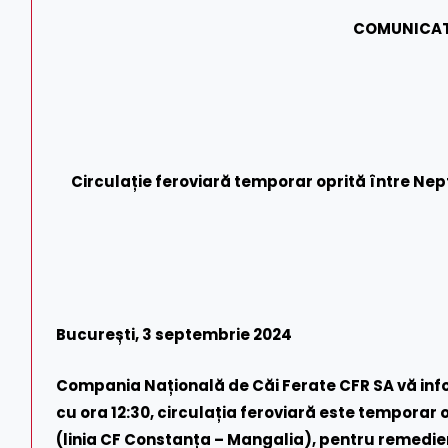
COMUNICAT
Circulație feroviară temporar oprită între Nep
București, 3 septembrie 2024
Compania Națională de Căi Ferate CFR SA vă inf
cu ora 12:30, circulația feroviară este temporar o
(linia CF Constanța – Mangalia), pentru remedie