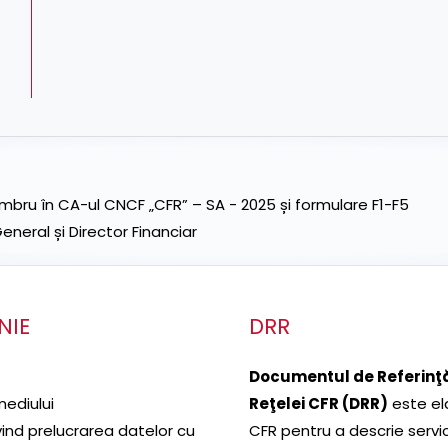
ru în CA-ul CNCF „CFR” – SA - 2025 și formulare F1-F5
neral și Director Financiar
NIE
DRR
Documentul de Referinţă
mediului
Reţelei CFR (DRR)
este el
ivind prelucrarea datelor cu
CFR pentru a descrie servic