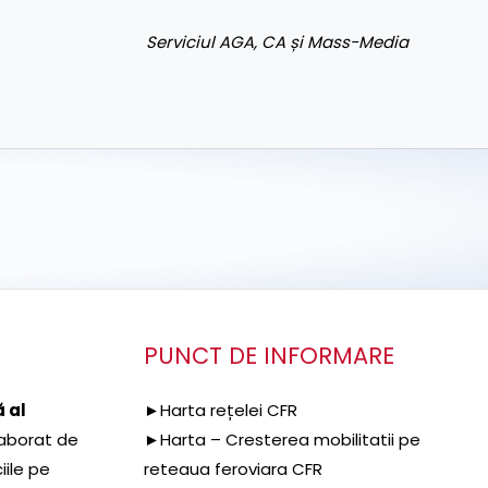
Serviciul AGA, CA și Mass-Media
PUNCT DE INFORMARE
 al
►Harta rețelei CFR
aborat de
►Harta – Cresterea mobilitatii pe
iile pe
reteaua feroviara CFR