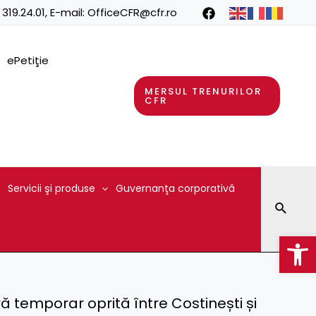
 319.24.01
, E-mail:
OfficeCFR@cfr.ro
ePetiţie
MERSUL TRENURILOR
CFR
Servicii şi produse
Guvernanţa corporativă
Searc
Op
ă temporar oprită între Costinești și