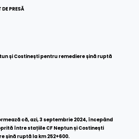
 DE PRESĂ
tun și Costinești pentru remediere șină ruptă
ormează că, azi, 3 septembrie 2024, începând
prită între stațiile CF Neptun și Costinești
re șină ruptă la km 252+600.