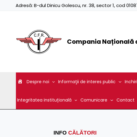
Skip
Adresă:
B-dul Dinicu Golescu, nr. 38, sector 1, cod 01
to
content
Compania Națională d
Despre noi
Informaţii de interes public
Inchir
Integritatea instituțională
Comunicare
Contact
INFO
CĂLĂTORI