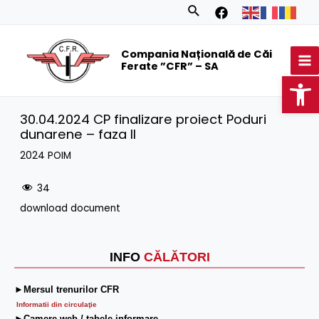
Skip
Search
to
MA
content
Compania Națională de Căi
M
Ferate ”CFR” – SA
Op
30.04.2024 CP finalizare proiect Poduri
dunarene – faza II
2024 POIM
34
download document
INFO
CĂLĂTORI
►Mersul trenurilor CFR
Informatii din circulaţie