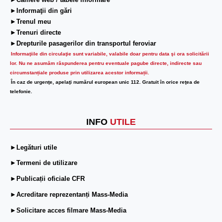
►Camere web / tabele informare
►Informaţii din gări
►Trenul meu
►Trenuri directe
►Drepturile pasagerilor din transportul feroviar
Informaţiile din circulaţie sunt variabile, valabile doar pentru data şi ora solicitării
lor.
Nu ne asumăm răspunderea pentru eventuale pagube directe, indirecte sau
circumstanțiale produse prin utilizarea acestor informații.
În caz de urgenţe, apelaţi numărul european unic 112. Gratuit în orice reţea de
telefonie.
INFO
UTILE
►Legături utile
►Termeni de utilizare
►Publicații oficiale CFR
►Acreditare reprezentanți Mass-Media
►Solicitare acces filmare Mass-Media