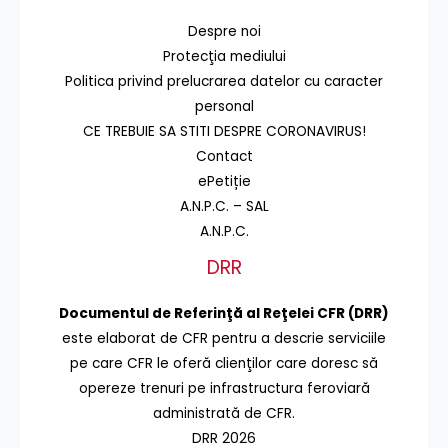
Despre noi
Protecţia mediului
Politica privind prelucrarea datelor cu caracter
personal
CE TREBUIE SA STITI DESPRE CORONAVIRUS!
Contact
ePetiție
A.N.P.C. – SAL
A.N.P.C.
DRR
Documentul de Referinţă al Reţelei CFR (DRR)
este elaborat de CFR pentru a descrie serviciile
pe care CFR le oferă clienţilor care doresc să
opereze trenuri pe infrastructura feroviară
administrată de CFR.
DRR 2026