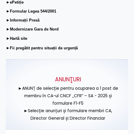
►ePetiție
►Formular Legea 544/2001
►Informații Presă
►Modernizare Gara de Nord
►Hartă site
►Fii pregătit pentru situații de urgență
ANUNŢURI
►ANUNȚ de selecție pentru ocuparea a 1 post de
membru în CA-ul CNCF „CFR” – SA - 2025 și
formulare F1-F5
►Selecție anunțuri și formulare membri CA,
Director General și Director Financiar