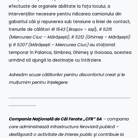
efectuate de organele abilitate la fața locului, a
intervențiilor necesare pentru ridicarea camionului din
gabaritul căii și repunerea sub tensiune a liniei de contact,
trenurile de călători
IR 1543
(
Brașov – Iași
),
R 5215
(Miercurea Ciuc – Mărășești), R 5212 (Ghimeș – Mărășești)
și
R 5207 (Mărășești – Miercurea Ciuc)
au staționat
temporar în Palanca, Simbrea, Ghimeș și Goioasa, acestea
urmând să ajungă la destinație cu întârziere.
Adresăm scuze călătorilor pentru disconfortul creat și le
mulțumim pentru înțelegere.
……………………………………………………………………………………………………………………
…………………………
Compania Naţională de Căi Ferate „CFR” SA
– compania
care administrează infrastructura feroviară publică –
desfăşoară o activitate de interes public şi contribuie la