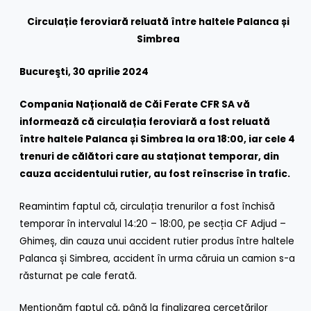
Circulație feroviară reluată între haltele Palanca și
Simbrea
Bucureşti, 30 aprilie 2024
Compania Națională de Căi Ferate CFR SA vă
informează
că circulația feroviară a fost reluată
între haltele Palanca și Simbrea
la ora 18:00, iar cele 4
trenuri de călători care au staționat temporar, din
cauza accidentului rutier, au fost reînscrise în trafic.
Reamintim faptul că, circulația trenurilor a fost închisă
temporar în intervalul 14:20 – 18:00, pe secția CF Adjud –
Ghimeș, din cauza unui accident rutier produs între haltele
Palanca și Simbrea, accident în urma căruia un camion s-a
răsturnat pe cale ferată.
Menționăm faptul că, până la finalizarea cercetărilor