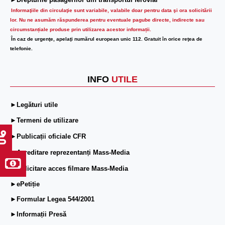
Informaţiile din circulaţie sunt variabile, valabile doar pentru data şi ora solicitării
lor.
Nu ne asumăm răspunderea pentru eventuale pagube directe, indirecte sau
circumstanțiale produse prin utilizarea acestor informații.
În caz de urgenţe, apelaţi numărul european unic 112. Gratuit în orice reţea de
telefonie.
INFO
UTILE
►Legături utile
►Termeni de utilizare
►Publicații oficiale CFR
►Acreditare reprezentanți Mass-Media
►Solicitare acces filmare Mass-Media
►ePetiție
►Formular Legea 544/2001
►Informații Presă