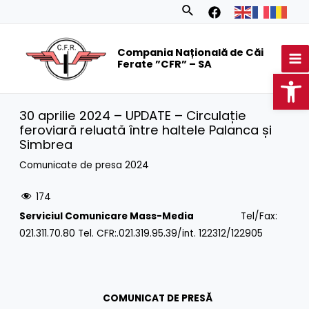
Skip
Search
to
MA
content
Compania Națională de Căi
M
Ferate ”CFR” – SA
Op
30 aprilie 2024 – UPDATE – Circulație
feroviară reluată între haltele Palanca și
Simbrea
Comunicate de presa 2024
174
Serviciul Comunicare Mass-Media
Tel/Fax:
021.311.70.80 Tel. CFR:.021.319.95.39/int. 122312/122905
COMUNICAT DE PRESĂ