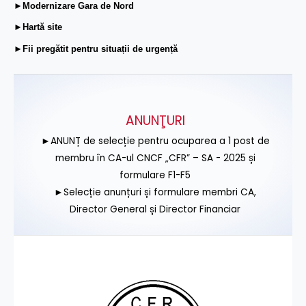
►Modernizare Gara de Nord
►Hartă site
►Fii pregătit pentru situații de urgență
ANUNŢURI
►ANUNȚ de selecție pentru ocuparea a 1 post de
membru în CA-ul CNCF „CFR” – SA - 2025 și
formulare F1-F5
►Selecție anunțuri și formulare membri CA,
Director General și Director Financiar