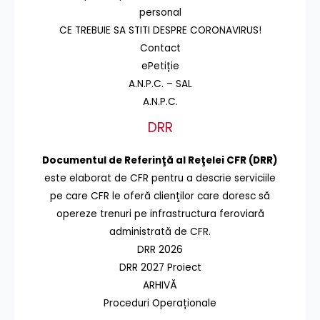
personal
CE TREBUIE SA STITI DESPRE CORONAVIRUS!
Contact
ePetiție
A.N.P.C. – SAL
A.N.P.C.
DRR
Documentul de Referinţă al Reţelei CFR (DRR)
este elaborat de CFR pentru a descrie serviciile
pe care CFR le oferă clienţilor care doresc să
opereze trenuri pe infrastructura feroviară
administrată de CFR.
DRR 2026
DRR 2027 Proiect
ARHIVĂ
Proceduri Operaționale