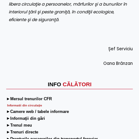
libera circulaţie a persoanelor, mărfurilor şi a bunurilor în
interiorul ţării şi peste graniţă, în condiţii ecologice,
eficiente şi de siguranţă
.
Șef Serviciu
Oana Brânzan
INFO
CĂLĂTORI
►Mersul trenurilor CFR
Informatii din circulaţie
►Camere web / tabele informare
►Informaţii din gări
►Trenul meu
►Trenuri directe
►Drepturile pasagerilor din transportul feroviar