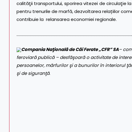
calităţii transportului, sporirea vitezei de circulaţie 
pentru trenurile de marfă
,
dezvoltarea relațiilor com
contribuie la relansarea economiei regionale.
…………………………………………………………………………………………………………………
Compania Naţională de Căi Ferate „CFR” SA
– com
feroviară publică – desfăşoară o activitate de interes
persoanelor, mărfurilor şi a bunurilor în interiorul ţăr
şi de siguranţă
.