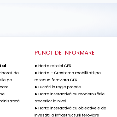
PUNCT DE INFORMARE
 al
►Harta rețelei CFR
aborat de
►Harta – Cresterea mobilitatii pe
iile pe
reteaua feroviara CFR
 care
►Lucrări în regie proprie
 pe
►Harta interactivă cu modernizările
dministrată
trecerilor la nivel
►Harta interactivă cu obiectivele de
investiții a infrastructurii feroviare