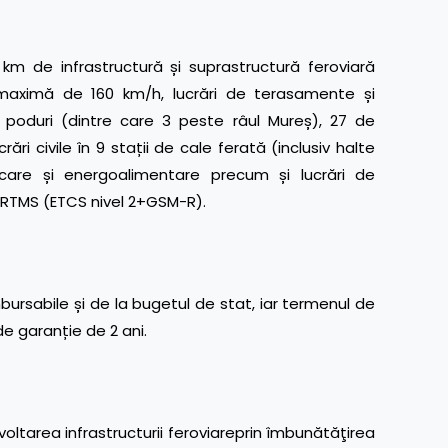
m de infrastructură și suprastructură feroviară
a maximă de 160 km/h, lucrări de terasamente și
7 poduri (dintre care 3 peste râul Mureș), 27 de
ări civile în 9 stații de cale ferată (inclusiv halte
ficare și energoalimentare precum și lucrări de
 ERTMS (ETCS nivel 2+GSM-R).
ursabile și de la bugetul de stat, iar termenul de
e garanție de 2 ani.
voltarea infrastructurii feroviareprin îmbunătăţirea