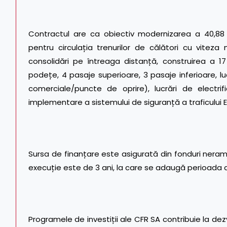
Contractul are ca obiectiv modernizarea a 40,88 k
pentru circulația trenurilor de călători cu vitez
consolidări pe întreaga distanță, construirea a 1
podețe, 4 pasaje superioare, 3 pasaje inferioare, lucr
comerciale/puncte de oprire), lucrări de electri
implementare a sistemului de siguranță a traficului
Sursa de finanțare este asigurată din fonduri neramb
execuție este de 3 ani, la care se adaugă perioada d
Programele de investiții ale CFR SA contribuie la dez