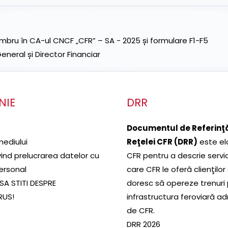
ru în CA-ul CNCF „CFR” – SA - 2025 și formulare F1-F5
neral și Director Financiar
NIE
DRR
Documentul de Referinţă
mediului
Reţelei CFR (DRR)
este el
ivind prelucrarea datelor cu
CFR pentru a descrie servic
ersonal
care CFR le oferă clienţilor
SA STITI DESPRE
doresc să opereze trenuri
RUS!
infrastructura feroviară a
de CFR.
DRR 2026