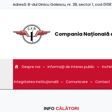
Skip
Adresă:
B-dul Dinicu Golescu, nr. 38, sector 1, cod 01
to
content
Compania Națională d
Despre noi
Informaţii de interes public
Inchir
Integritatea instituțională
Comunicare
Contact
INFO
CĂLĂTORI