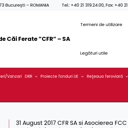
0873 București – ROMANIA
Tel.:
+40 21 319.24.00
, Fax:
+40 21
Termeni de utilizare
e Căi Ferate ”CFR” – SA
Legături utile
ieri/Vanzari
DRR
Proiecte fonduri UE
Reţeaua feroviară
31 August 2017 CFR SA si Asocierea FC