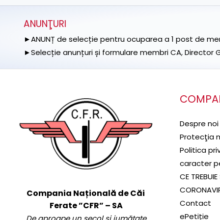
ANUNŢURI
►ANUNȚ de selecție pentru ocuparea a 1 post de memb
►Selecție anunțuri și formulare membri CA, Director Ge
COMPA
Despre noi
Protecţia 
Politica pr
caracter p
CE TREBUIE 
CORONAVI
Compania Națională de Căi
Contact
Ferate ”CFR” – SA
ePetiție
De aproape un secol și jumătate