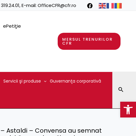
 319.24.01
, E-mail:
OfficeCFR@cfr.ro
ePetiţie
MERSUL TRENURILOR
CFR
Servicii şi produse
Guvernanţa corporativă
Searc
Op
C – Astaldi – Convensa au semnat