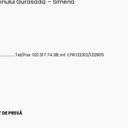
onului Gurasada – Simeria
…..Tel/Fax: 021.317.74.38; int CFR:122312/122905
 DE PRESĂ