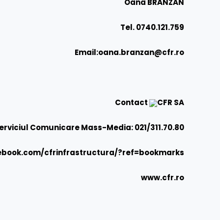
Oana BRÂNZAN
Tel. 0740.121.759
Email:
oana.branzan@cfr.ro
Contact
CFR SA
erviciul Comunicare Mass-Media: 021/311.70.80
ebook.com/cfrinfrastructura/?ref=bookmarks
www.cfr.ro