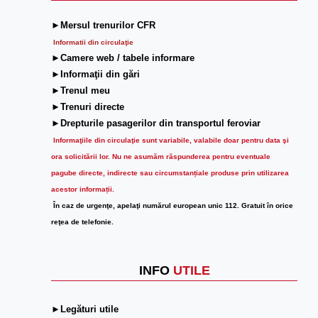
►Mersul trenurilor CFR
Informatii din circulaţie
►Camere web / tabele informare
►Informaţii din gări
►Trenul meu
►Trenuri directe
►Drepturile pasagerilor din transportul feroviar
Informaţiile din circulaţie sunt variabile, valabile doar pentru data şi
ora solicitării lor.
Nu ne asumăm răspunderea pentru eventuale
pagube directe, indirecte sau circumstanțiale produse prin utilizarea
acestor informații.
În caz de urgenţe, apelaţi numărul european unic 112. Gratuit în orice
reţea de telefonie.
INFO
UTILE
►Legături utile