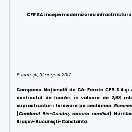
CFR SA
începe modernizarea infrastructurii
Bucureşti, 31 august 2017
Compania Națională de Căi Ferate CFR S.A.
și
contractul de lucrări în valoare de 2,63 mld
suprastructurii feroviare pe secțiunea
Gurasad
(
Coridorul Rin-Dunăre, ramura nordică
) Nürnbe
Brașov-București-Constanța.