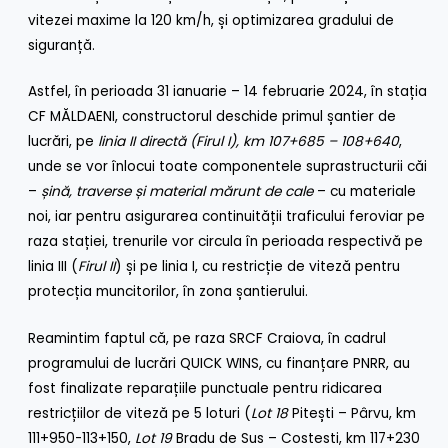
vitezei maxime la 120 km/h, și optimizarea gradului de
siguranță.
Astfel, în perioada 31 ianuarie – 14 februarie 2024, în stația
CF MĂLDAENI, constructorul deschide primul șantier de
lucrări, pe
linia II directă (Firul I), km 107+685 – 108+640
,
unde se vor înlocui toate componentele suprastructurii căi
–
șină, traverse și material mărunt de cale
– cu materiale
noi, iar pentru asigurarea continuității traficului feroviar pe
raza stației, trenurile vor circula în perioada respectivă pe
linia III (
Firul II
) și pe linia I, cu restricție de viteză pentru
protecția muncitorilor, în zona șantierului.
Reamintim faptul că, pe raza SRCF Craiova, în cadrul
programului de lucrări QUICK WINS, cu finanțare PNRR, au
fost finalizate reparațiile punctuale pentru ridicarea
restricțiilor de viteză pe 5 loturi (
Lot 18
Pitești – Pârvu, km
111+950-113+150,
Lot 19
Bradu de Sus – Costesti, km 117+230