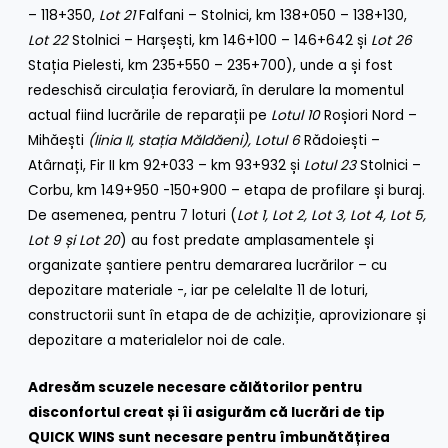
– 118+350,
Lot 21
Falfani – Stolnici, km 138+050 – 138+130,
Lot 22
Stolnici – Harșești, km 146+100 – 146+642 și
Lot 26
Stația Pielesti, km 235+550 – 235+700), unde a și fost
redeschisă circulația feroviară, în derulare la momentul
actual fiind lucrările de reparații pe
Lotul 10
Roșiori Nord –
Mihăești
(linia II, stația Măldăeni),
Lotul 6
Rădoiești –
Atârnați, Fir II km 92+033 – km 93+932 și
Lotul 23
Stolnici –
Corbu, km 149+950 -150+900 – etapa de profilare și buraj.
De asemenea, pentru 7 loturi (
Lot 1, Lot 2, Lot 3, Lot 4, Lot 5,
Lot 9 și Lot 20
) au fost predate amplasamentele și
organizate șantiere pentru demararea lucrărilor – cu
depozitare materiale -, iar pe celelalte 11 de loturi,
constructorii sunt în etapa de de achiziție, aprovizionare și
depozitare a materialelor noi de cale.
Adresăm scuzele necesare călătorilor pentru
disconfortul creat și îi asigurăm că lucrări de tip
QUICK WINS
sunt necesare pentru îmbunătățirea