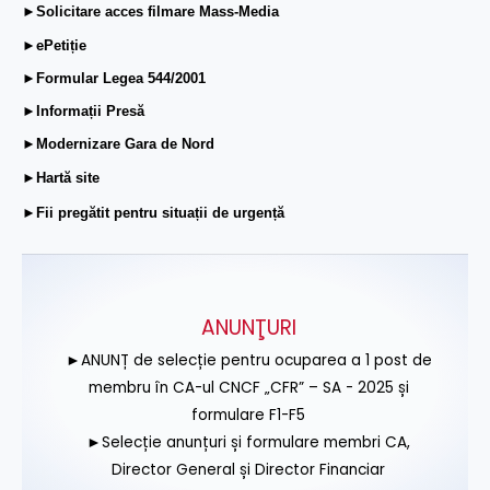
►Solicitare acces filmare Mass-Media
►ePetiție
►Formular Legea 544/2001
►Informații Presă
►Modernizare Gara de Nord
►Hartă site
►Fii pregătit pentru situații de urgență
ANUNŢURI
►ANUNȚ de selecție pentru ocuparea a 1 post de
membru în CA-ul CNCF „CFR” – SA - 2025 și
formulare F1-F5
►Selecție anunțuri și formulare membri CA,
Director General și Director Financiar