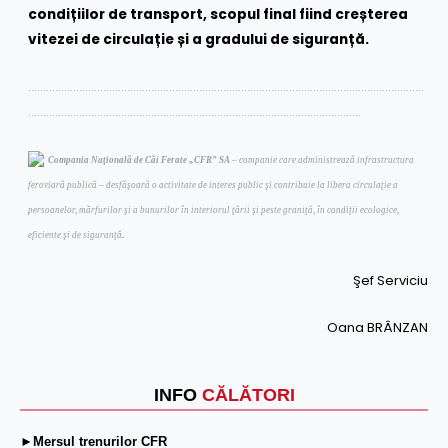
condițiilor de transport, scopul final fiind creșterea
vitezei de circulație și a gradului de siguranță.
……………………………………………………………………………………………………………………
…………………………………………………………………………………………………
Compania Naţională de Căi Ferate „CFR” SA
– companie care administrează infrastructura
feroviară publică – desfăşoară o activitate de interes public şi contribuie la libera circulaţie a
persoanelor, mărfurilor şi a bunurilor în interiorul ţării şi peste graniţă, în condiţii ecologice,
.
eficiente şi de siguranţă
Şef Serviciu
Oana BRÂNZAN
INFO
CĂLĂTORI
►Mersul trenurilor CFR