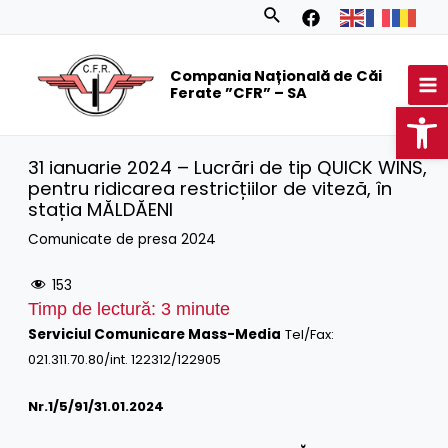
Skip
Search
to
MA
content
Compania Națională de Căi
M
Ferate ”CFR” – SA
Op
31 ianuarie 2024 – Lucrări de tip QUICK WINS,
pentru ridicarea restricțiilor de viteză, în
stația MĂLDĂENI
Comunicate de presa 2024
153
Timp de lectură:
3
minute
Serviciul Comunicare Mass-Media
Tel/Fax:
021.311.70.80/int. 122312/122905
Nr.1/
5
/91/31.01.2024