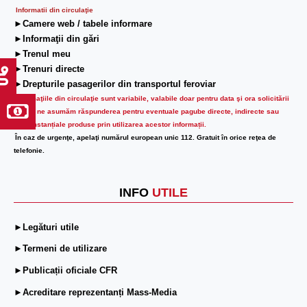
Informatii din circulaţie
►Camere web / tabele informare
►Informaţii din gări
►Trenul meu
►Trenuri directe
►Drepturile pasagerilor din transportul feroviar
Informaţiile din circulaţie sunt variabile, valabile doar pentru data şi ora solicitării
lor.
Nu ne asumăm răspunderea pentru eventuale pagube directe, indirecte sau
circumstanțiale produse prin utilizarea acestor informații.
În caz de urgenţe, apelaţi numărul european unic 112. Gratuit în orice reţea de
telefonie.
INFO
UTILE
►Legături utile
►Termeni de utilizare
►Publicații oficiale CFR
►Acreditare reprezentanți Mass-Media