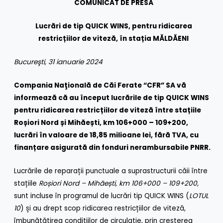
COMUNICAT DE PRESĂ
Lucrări de tip QUICK WINS, pentru ridicarea
restricțiilor de viteză, în stația MĂLDĂENI
Bucureşti, 31 ianuarie 2024
Compania Naţională de Căi Ferate “CFR” SA vă
informează că au început lucrările de tip QUICK WINS
pentru ridicarea restricțiilor de viteză între stațiile
Roșiori Nord și Mihăești, km 106+000 – 109+200,
lucrări în valoare de 18,85 milioane lei, fără TVA, cu
finanțare asigurată din fonduri nerambursabile PNRR.
Lucrările de reparații punctuale a suprastructurii căii între
stațiile
Roșiori Nord – Mihăești, km 106+000 – 109+200,
sunt incluse în programul de lucrări tip QUICK WINS (
LOTUL
10
) și au drept scop ridicarea restricțiilor de viteză,
îmbunătățirea condițiilor de circulație, prin creșterea