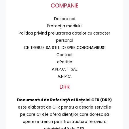
COMPANIE
Despre noi
Protecţia mediului
Politica privind prelucrarea datelor cu caracter
personal
CE TREBUIE SA STITI DESPRE CORONAVIRUS!
Contact
ePetiție
A.N.P.C. – SAL
A.N.P.C.
DRR
Documentul de Referinţă al Reţelei CFR (DRR)
este elaborat de CFR pentru a descrie serviciile
pe care CFR le oferă clienţilor care doresc să
opereze trenuri pe infrastructura feroviară
administrată de CFR.