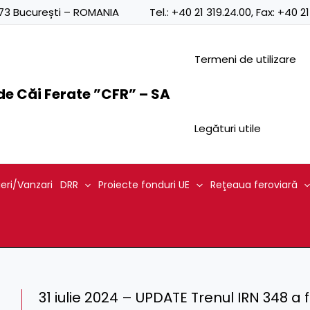
0873 București – ROMANIA
Tel.:
+40 21 319.24.00
, Fax:
+40 21
Termeni de utilizare
e Căi Ferate ”CFR” – SA
Legături utile
ieri/Vanzari
DRR
Proiecte fonduri UE
Reţeaua feroviară
31 iulie 2024 – UPDATE Trenul IRN 348 a 