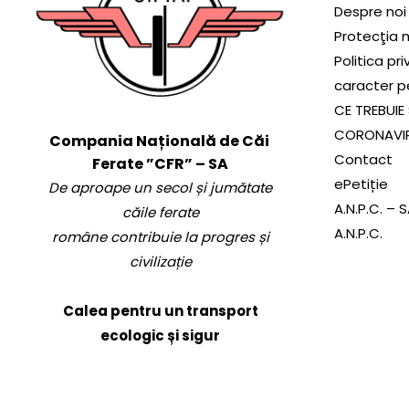
Despre noi
Protecţia 
Politica pr
caracter p
CE TREBUIE 
CORONAVI
Compania Națională de Căi
Contact
Ferate ”CFR” – SA
ePetiție
De aproape un secol și jumătate
A.N.P.C. – 
căile ferate
A.N.P.C.
române contribuie la progres și
civilizație
Calea pentru un transport
ecologic și sigur