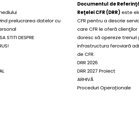
Documentul de Referinţă
mediului
Reţelei CFR (DRR)
este el
ivind prelucrarea datelor cu
CFR pentru a descrie servic
ersonal
care CFR le oferă clienţilor
SA STITI DESPRE
doresc să opereze trenuri
RUS!
infrastructura feroviară a
de CFR.
DRR 2026
SAL
DRR 2027 Proiect
ARHIVĂ
Proceduri Operaționale