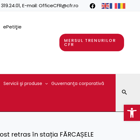
 319.24.01
, E-mail:
OfficeCFR@cfr.ro
ePetiţie
MERSUL TRENURILOR
CFR
Servicii şi produse
Guvernanţa corporativă
Searc
Op
fost retras în stația FĂRCAȘELE