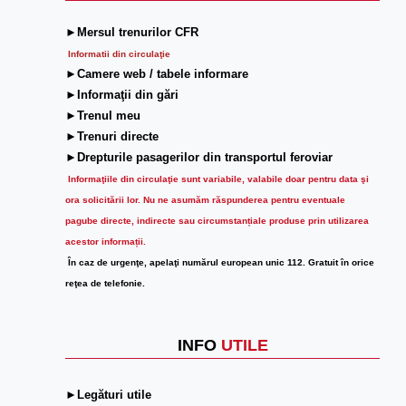
►Mersul trenurilor CFR
Informatii din circulaţie
►Camere web / tabele informare
►Informaţii din gări
►Trenul meu
►Trenuri directe
►Drepturile pasagerilor din transportul feroviar
Informaţiile din circulaţie sunt variabile, valabile doar pentru data şi
ora solicitării lor.
Nu ne asumăm răspunderea pentru eventuale
pagube directe, indirecte sau circumstanțiale produse prin utilizarea
acestor informații.
În caz de urgenţe, apelaţi numărul european unic 112. Gratuit în orice
reţea de telefonie.
INFO
UTILE
►Legături utile