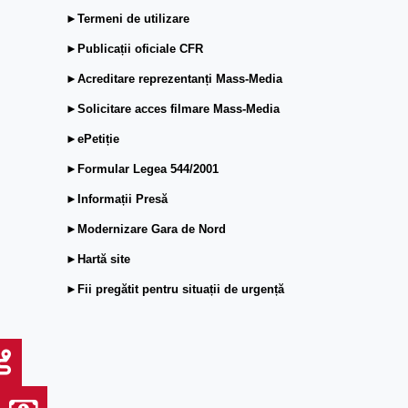
►Termeni de utilizare
►Publicații oficiale CFR
►Acreditare reprezentanți Mass-Media
►Solicitare acces filmare Mass-Media
►ePetiție
►Formular Legea 544/2001
►Informații Presă
►Modernizare Gara de Nord
►Hartă site
►Fii pregătit pentru situații de urgență