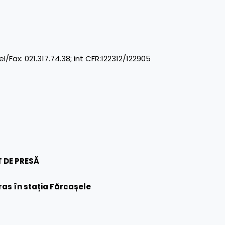
x: 021.317.74.38; int CFR:122312/122905
 DE PRESĂ
ras în stația Fărcașele