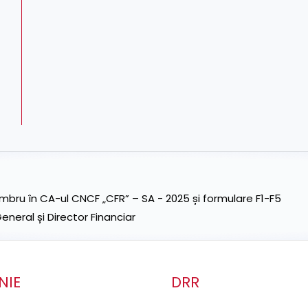
ru în CA-ul CNCF „CFR” – SA - 2025 și formulare F1-F5
neral și Director Financiar
NIE
DRR