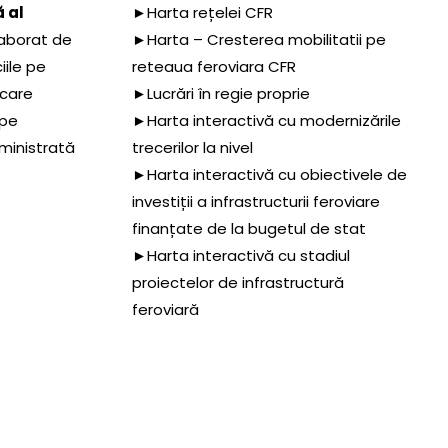
 al
►Harta rețelei CFR
aborat de
►Harta – Cresterea mobilitatii pe
iile pe
reteaua feroviara CFR
 care
►Lucrări în regie proprie
 pe
►Harta interactivă cu modernizările
dministrată
trecerilor la nivel
►Harta interactivă cu obiectivele de
investiții a infrastructurii feroviare
finanțate de la bugetul de stat
►Harta interactivă cu stadiul
proiectelor de infrastructură
feroviară