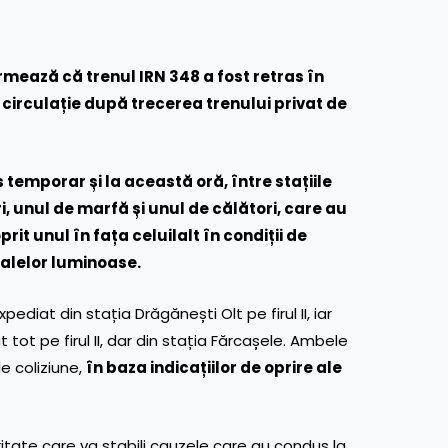
mează că trenul IRN 348 a fost retras în
în circulație după trecerea trenului privat de
 temporar și la această oră, între stațiile
, unul de marfă și unul de călători, care au
rit unul în fața celuilalt în condiții de
nalelor luminoase.
diat din stația Drăgănești Olt pe firul II, iar
tot pe firul II, dar din stația Fărcașele. Ambele
de coliziune,
în baza indicațiilor de oprire ale
ritate care va stabili cauzele care au condus la