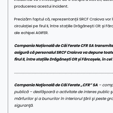
producerea acestui incident.
Precizăm faptul că, reprezentanții SRCF Craiova vor 
circulației pe firul II, între stațiile Drăgănești Olt și 
ale echipei AGIFER.
Compania Națională de Căi Ferate CFR SA transmite sc
asigură că personalul SRCF Craiova va depune toate e
firul II, între stațiile Drăgănești Olt și Fărcașele, în c
…………………………………………………………………………………………………………………
Compania Naţională de Căi Ferate „CFR” SA
– compa
publică – desfăşoară o activitate de interes public şi
mărfurilor şi a bunurilor în interiorul ţării şi peste gr
siguranţă
.