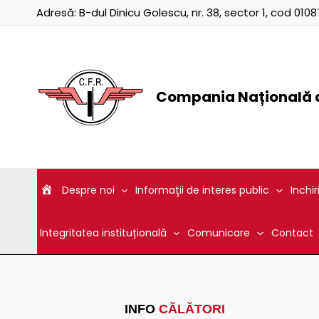
Skip
Adresă:
B-dul Dinicu Golescu, nr. 38, sector 1, cod 01
to
content
Compania Națională d
Despre noi
Informaţii de interes public
Inchir
Integritatea instituțională
Comunicare
Contact
INFO
CĂLĂTORI