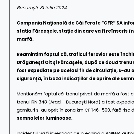
București, 31 iulie 2024
Compania Naţională de Căi Ferate “CFR” SA infor
stația Fărcașele, stație din care va fi reînscris 
marfă.
Reamintim faptul că, traficul feroviar este închis
Drăgănești Olt și Fărcașele, după ce două trenuri
fost expediate pe același fir de circulație, s-au op
siguranță, în baza indicațiilor de oprire ale sem
Menționăm faptul că, trenul privat de marfă a fost expe
trenul IRN 348 (Arad – București Nord) a fost expediat 
garnituri s-au oprit în zona km CF 146+500, fără risc 
semnalelor luminoase.
Incidentul va fi investigat de o echipă a AGIFER, auto