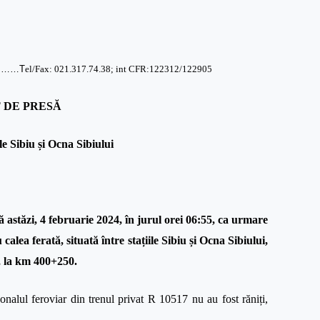
……T
el/Fax: 021.317.74.38; int CFR:122312/122905
 DE PRESĂ
le
Sibiu și Ocna Sibiului
tăzi, 4 februarie 2024, în jurul orei 06:55, ca urmare
calea ferată, situată între stațiile Sibiu și Ocna Sibiului,
, la km 400+250.
sonalul feroviar din trenul privat R 10517 nu au fost răniți,