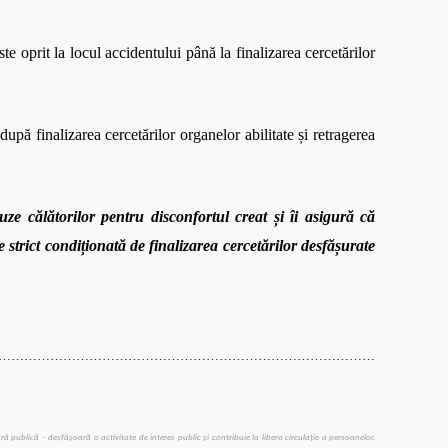
e oprit la locul accidentului până la finalizarea cercetărilor
 după finalizarea cercetărilor organelor abilitate și retragerea
călătorilor pentru disconfortul creat și îi asigură că
e strict condiționată de finalizarea cercetărilor desfășurate
……………………………………………………………………………
publică – desfăşoară o activitate de interes public şi contribuie la libera circulaţie a persoanelor,