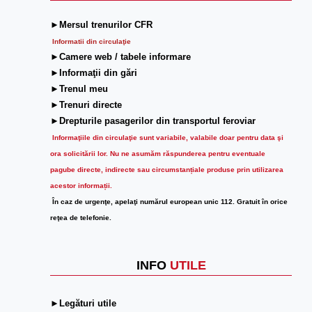
►Mersul trenurilor CFR
Informatii din circulaţie
►Camere web / tabele informare
►Informaţii din gări
►Trenul meu
►Trenuri directe
►Drepturile pasagerilor din transportul feroviar
Informaţiile din circulaţie sunt variabile, valabile doar pentru data şi
ora solicitării lor.
Nu ne asumăm răspunderea pentru eventuale
pagube directe, indirecte sau circumstanțiale produse prin utilizarea
acestor informații.
În caz de urgenţe, apelaţi numărul european unic 112. Gratuit în orice
reţea de telefonie.
INFO
UTILE
►Legături utile