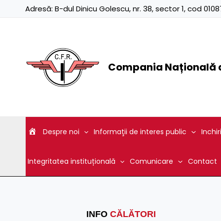
Skip
Adresă:
B-dul Dinicu Golescu, nr. 38, sector 1, cod 01
to
content
Compania Națională d
Despre noi
Informaţii de interes public
Inchir
Integritatea instituțională
Comunicare
Contact
INFO
CĂLĂTORI