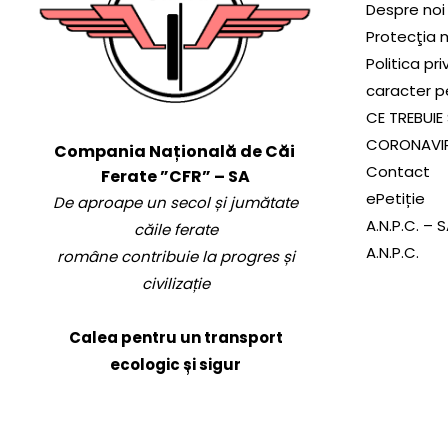
Despre noi
Protecţia 
Politica pr
caracter p
CE TREBUIE 
CORONAVI
Compania Națională de Căi
Contact
Ferate ”CFR” – SA
ePetiție
De aproape un secol și jumătate
A.N.P.C. – 
căile ferate
A.N.P.C.
române contribuie la progres și
civilizație
Calea pentru un transport
ecologic și sigur