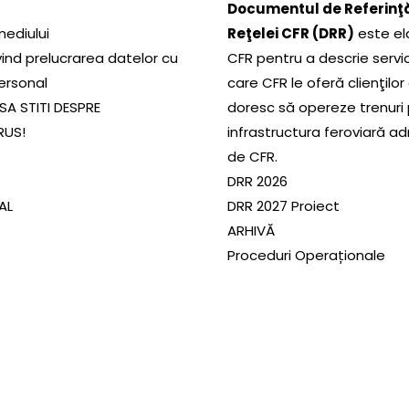
Documentul de Referinţă
mediului
Reţelei CFR (DRR)
este el
ivind prelucrarea datelor cu
CFR pentru a descrie servic
ersonal
care CFR le oferă clienţilor
SA STITI DESPRE
doresc să opereze trenuri
RUS!
infrastructura feroviară a
de CFR.
DRR 2026
SAL
DRR 2027 Proiect
ARHIVĂ
Proceduri Operaționale