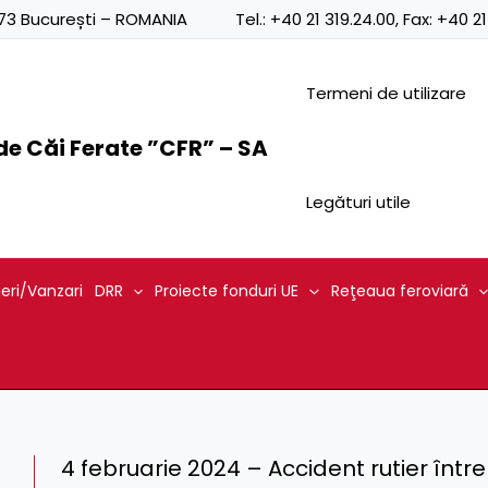
0873 București – ROMANIA
Tel.:
+40 21 319.24.00
, Fax:
+40 21
Termeni de utilizare
e Căi Ferate ”CFR” – SA
Legături utile
ieri/Vanzari
DRR
Proiecte fonduri UE
Reţeaua feroviară
4 februarie 2024 – Accident rutier între s