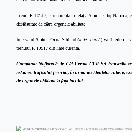
Trenul R 10517, care circulă în relația Sibiu – Cluj Napoca, est
desfășurate de către organele abilitate.
Intervalul Sibiu – Ocna Sibiului (
linie simplă
) va fi redeschis
trenului R 10517 din linie curentă.
Compania Națională de Căi Ferate CFR SA transmite scuze 
reluarea traficului feroviar, în urma accidentelor rutiere, est
de organele abilitate la fața locului.
.
………………………………………………………………………………
…………..
Compania Naţională de Căi Ferate „CFR” SA
– companie care administrează infrastructura feroviară 