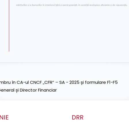
mărfurilor şi a bunurilor în interiorul ţării şi peste graniţă, în condiţii ecologice, eficiente şi de siguranţă
.
ru în CA-ul CNCF „CFR” – SA - 2025 și formulare F1-F5
neral și Director Financiar
NIE
DRR