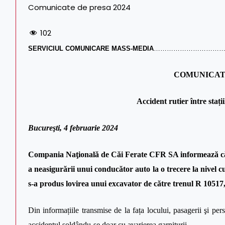
Comunicate de presa 2024
102
SERVICIUL COMUNICARE MASS-MEDIA
……………………………
COMUNICAT
Accident rutier între stații
Bucureşti, 4 februarie 2024
Compania Naţională de Căi Ferate CFR SA informează că as
a neasigurării unui conducător auto la o trecere la nivel cu 
s-a produs lovirea unui excavator de către trenul R 10517
Din informațiile transmise de la fața locului, pasagerii şi per
accidentul soldându-se doar cu avarierea garniturii.