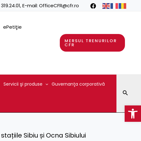
 319.24.01
, E-mail:
OfficeCFR@cfr.ro
ePetiţie
MERSUL TRENURILOR
CFR
Servicii şi produse
Guvernanţa corporativă
Searc
Op
tațiile Sibiu și Ocna Sibiului