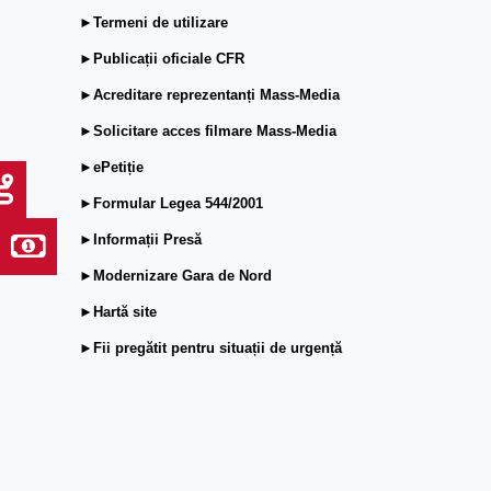
►Termeni de utilizare
►Publicații oficiale CFR
►Acreditare reprezentanți Mass-Media
►Solicitare acces filmare Mass-Media
►ePetiție
►Formular Legea 544/2001
►Informații Presă
►Modernizare Gara de Nord
►Hartă site
►Fii pregătit pentru situații de urgență