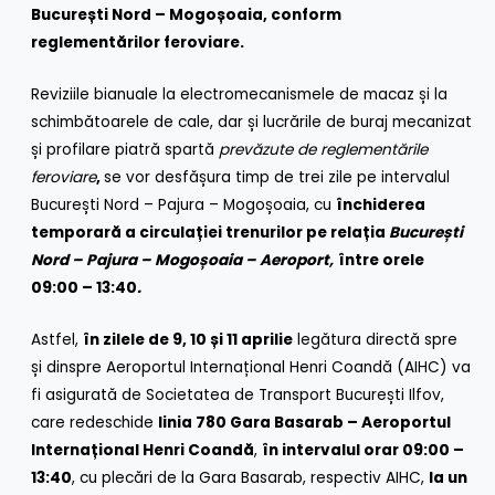
București Nord – Mogoșoaia, conform
reglementărilor feroviare.
Reviziile bianuale la electromecanismele de macaz și la
schimbătoarele de cale, dar și lucrările de buraj mecanizat
și profilare piatră spartă
prevăzute de reglementările
feroviare
,
se vor desfășura timp de trei zile pe intervalul
București Nord – Pajura – Mogoșoaia, cu
închiderea
temporară a circulației trenurilor
pe relația
București
Nord – Pajura – Mogoșoaia – Aeroport
,
între orele
09:00 – 13:40
.
Astfel,
în zilele de 9, 10 și 11 aprilie
legătura directă spre
și dinspre Aeroportul Internațional Henri Coandă (AIHC) va
fi asigurată de Societatea de Transport București Ilfov,
care redeschide
linia 780 Gara Basarab – Aeroportul
Internațional Henri Coandă
,
în intervalul orar
09:00 –
13:40
, cu plecări de la Gara Basarab, respectiv AIHC,
la un