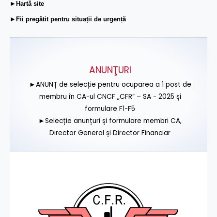
►Hartă site
►Fii pregătit pentru situații de urgență
ANUNŢURI
►ANUNȚ de selecție pentru ocuparea a 1 post de
membru în CA-ul CNCF „CFR” – SA - 2025 și
formulare F1-F5
►Selecție anunțuri și formulare membri CA,
Director General și Director Financiar