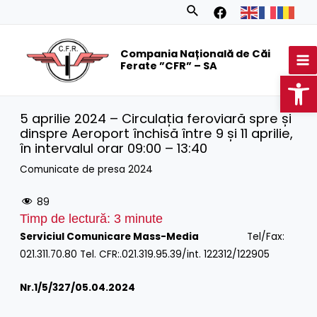
Skip
Search
to
MA
content
Compania Națională de Căi
M
Ferate ”CFR” – SA
Op
5 aprilie 2024 – Circulația feroviară spre și
dinspre Aeroport închisă între 9 și 11 aprilie,
în intervalul orar 09:00 – 13:40
Comunicate de presa 2024
89
Timp de lectură:
3
minute
Serviciul Comunicare Mass-Media
Tel/Fax:
021.311.70.80 Tel. CFR:.021.319.95.39/int. 122312/122905
Nr.1/
5/327/05.04.2024