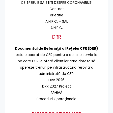
CE TREBUIE SA STITI DESPRE CORONAVIRUS!
Contact
ePetiție
A.N.P.C. – SAL
A.N.P.C.
DRR
Documentul de Referinţă al Reţelei CFR (DRR)
este elaborat de CFR pentru a descrie serviciile
pe care CFR le oferă clienţilor care doresc să
opereze trenuri pe infrastructura feroviară
administrată de CFR.
DRR 2026
DRR 2027 Proiect
ARHIVĂ
Proceduri Operaționale