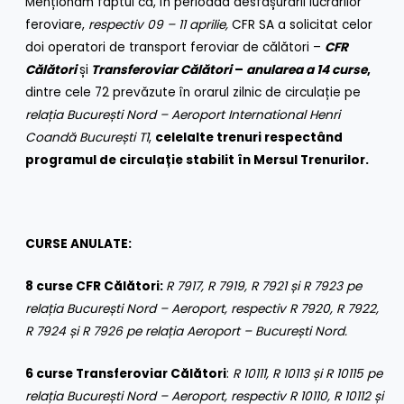
Menționăm faptul că, în perioada desfășurării lucrărilor
feroviare,
respectiv 09 – 11 aprilie,
CFR SA a solicitat celor
doi operatori de transport feroviar de călători –
CFR
Călători
și
Transferoviar Călători
–
anularea a 14 curse
,
dintre cele 72 prevăzute în orarul zilnic de circulație pe
relația București Nord – Aeroport International Henri
Coandă București T1
,
celelalte trenuri respectând
programul de circulație stabilit în Mersul Trenurilor.
CURSE ANULATE:
8 curse CFR Călători:
R 7917, R 7919, R 7921 și R 7923 pe
relația București Nord – Aeroport, respectiv R 7920, R 7922,
R 7924 și R 7926 pe relația Aeroport – București Nord.
6 curse Transferoviar Călători
:
R 10111, R 10113 și R 10115 pe
relația București Nord – Aeroport, respectiv R 10110, R 10112 și