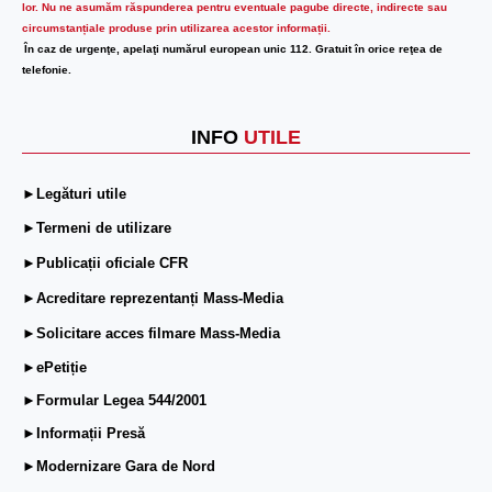
lor.
Nu ne asumăm răspunderea pentru eventuale pagube directe, indirecte sau
circumstanțiale produse prin utilizarea acestor informații.
În caz de urgenţe, apelaţi numărul european unic 112. Gratuit în orice reţea de
telefonie.
INFO
UTILE
►Legături utile
►Termeni de utilizare
►Publicații oficiale CFR
►Acreditare reprezentanți Mass-Media
►Solicitare acces filmare Mass-Media
►ePetiție
►Formular Legea 544/2001
►Informații Presă
►Modernizare Gara de Nord