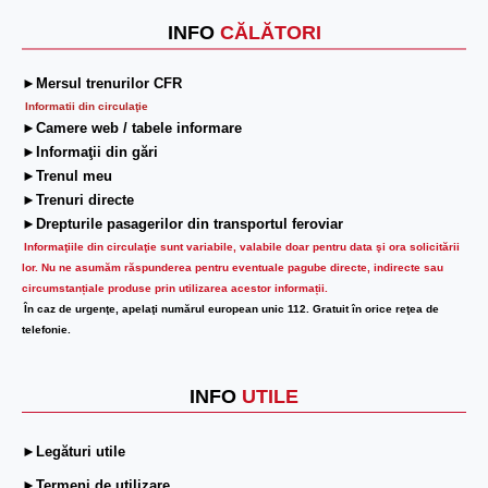
INFO
CĂLĂTORI
►Mersul trenurilor CFR
Informatii din circulaţie
►Camere web / tabele informare
►Informaţii din gări
►Trenul meu
►Trenuri directe
►Drepturile pasagerilor din transportul feroviar
Informaţiile din circulaţie sunt variabile, valabile doar pentru data şi ora solicitării
lor.
Nu ne asumăm răspunderea pentru eventuale pagube directe, indirecte sau
circumstanțiale produse prin utilizarea acestor informații.
În caz de urgenţe, apelaţi numărul european unic 112. Gratuit în orice reţea de
telefonie.
INFO
UTILE
►Legături utile
►Termeni de utilizare