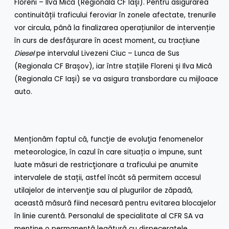
Floreni – Ilva Mică (Regionala CF Iași). Pentru asigurarea
continuității traficului feroviar în zonele afectate, trenurile
vor circula, până la finalizarea operațiunilor de intervenție
în curs de desfășurare în acest moment, cu tracțiune
Diesel
pe intervalul Livezeni Ciuc – Lunca de Sus
(Regionala CF Brașov), iar între stațiile Floreni și Ilva Mică
(Regionala CF Iași) se va asigura transbordare cu mijloace
auto.
Menționăm faptul că, funcţie de evoluţia fenomenelor
meteorologice, în cazul în care situația o impune, sunt
luate măsuri de restricţionare a traficului pe anumite
intervalele de stații, astfel încât să permitem accesul
utilajelor de intervenţie sau al plugurilor de zăpadă,
această măsură fiind necesară pentru evitarea blocajelor
în linie curentă. Personalul de specialitate al CFR SA va
menține o permanentă legătură cu dispeceratele