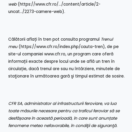
web
(
https://www.cfr.ro/…/content/article/2-
uncat…/2273-camere-web
).
Călătorii aflați în tren pot consulta programul
Trenul
meu
(
https://www.cfr.ro/index.php/cauta-tren
), de pe
site-ul companiei
www.cfr.ro
, un program care oferă
informații exacte despre locul unde se află un tren în
circulație, dacă trenul are sau nu întârziere, minutele de
staţionare în următoarea gară şi timpul estimat de sosire.
CFR SA, administrator al infrastructurii feroviare, va lua
toate măsurile necesare pentru ca traficul feroviar să se
desfășoare în această perioadă, în care sunt anunțate
fenomene meteo nefavorabile, în condiţii de siguranţă.