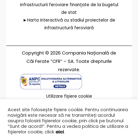
infrastructurii feroviare finanțate de la bugetul
de stat
►Harta interactivă cu stadiul proiectelor de
infrastructură feroviară
Copyright © 2026 Compania Națională de
Căi Ferate ”CFR” – SA. Toate drepturile
rezervate.
Utilizare fișiere cookie
Termeni de utilizare
Acest site folosește fișiere cookie. Pentru continuarea
Contact
navigării este necesar să ne transmiteți acordul
asupra folosirii fișierelor cookie, prin click pe butonul
“Sunt de acord!”. Pentru a vedea politica de utilizare a
fișierelor cookie, click
aici
.
Ultima modificare a paginii 05/02/2020