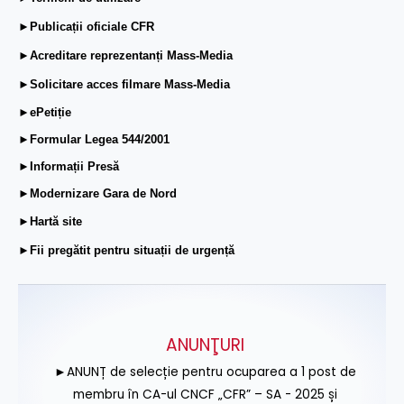
►Publicații oficiale CFR
►Acreditare reprezentanți Mass-Media
►Solicitare acces filmare Mass-Media
►ePetiție
►Formular Legea 544/2001
►Informații Presă
►Modernizare Gara de Nord
►Hartă site
►Fii pregătit pentru situații de urgență
ANUNŢURI
►ANUNȚ de selecție pentru ocuparea a 1 post de
membru în CA-ul CNCF „CFR” – SA - 2025 și