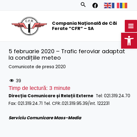
Skip
Search
to
MA
content
Compania Națională de Căi
M
Ferate ”CFR” – SA
Op
5 februarie 2020 – Trafic feroviar adaptat
la condițiile meteo
Comunicate de presa 2020
39
Timp de lectură:
3
minute
Direcția Comunicare și Relații Externe
Tel: 021.319.24.70
Fax: 021.319.24.71 Tel. CFR:.021.319.95.39/int. 122231
Serviciu Comunicare Mass-Media