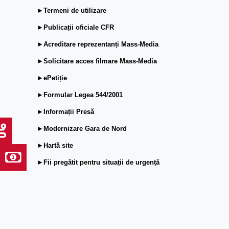
►Termeni de utilizare
►Publicații oficiale CFR
►Acreditare reprezentanți Mass-Media
►Solicitare acces filmare Mass-Media
►ePetiție
►Formular Legea 544/2001
►Informații Presă
►Modernizare Gara de Nord
►Hartă site
►Fii pregătit pentru situații de urgență