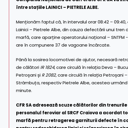
între stațiile LAINICI – PIETRELE ALBE.
Menționăm faptul că, în intervalul orar 08:42 – 09:40, 
Lainici – Pietrele Albe, din cauza defectării unui tren 
marfă, care aparține operatorului național – SNTFM -,
are în compunere 37 de vagoane încărcate.
Până la sosirea locomotivei de ajutor, necesară retrage
de călători
IR 1824
, care circulă în relația Deva – Buc
Petroșani și
R 2082
, care circulă în relația Petroșani 
Strâmbuța, respectiv Pietrele Albe, acestea urmând s
minute.
CFR SA adresează scuze călătorilor din trenurile
personalul feroviar al SRCF Craiova a acordat t
marfă pentru retragerea garniturii defecte în c