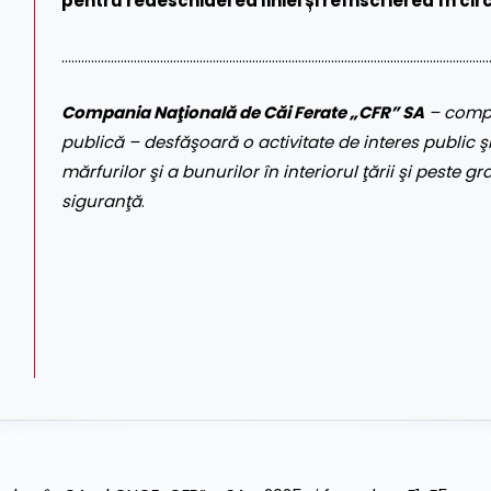
pentru redeschiderea liniei și reînscrierea în circ
…………………………………………………………………………………………………………………
Compania Naţională de Căi Ferate „CFR” SA
– compa
publică – desfăşoară o activitate de interes public şi
mărfurilor şi a bunurilor în interiorul ţării şi peste gr
siguranţă
.