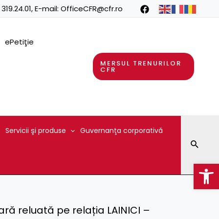
 319.24.01
, E-mail:
OfficeCFR@cfr.ro
ePetiţie
MERSUL TRENURILOR
CFR
Servicii şi produse
Guvernanţa corporativă
Searc
Op
iară reluată pe relația LAINICI –