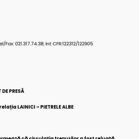
x: 021.317.74.38; int CFR:122312/122905
 DE PRESĂ
relația LAINICI – PIETRELE ALBE
rmează că circulația trenurilor a fost reluată