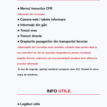
►Mersul trenurilor CFR
Informatii din circulaţie
►Camere web / tabele informare
►Informaţii din gări
►Trenul meu
►Trenuri directe
►Drepturile pasagerilor din transportul feroviar
Informaţiile din circulaţie sunt variabile, valabile doar pentru data şi
ora solicitării lor.
Nu ne asumăm răspunderea pentru eventuale
pagube directe, indirecte sau circumstanțiale produse prin utilizarea
acestor informații.
În caz de urgenţe, apelaţi numărul european unic 112. Gratuit în orice
reţea de telefonie.
INFO
UTILE
►Legături utile