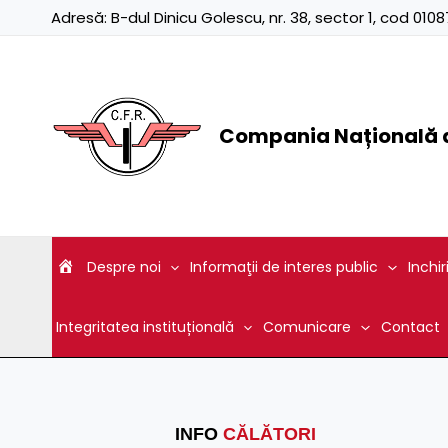
Skip
Adresă:
B-dul Dinicu Golescu, nr. 38, sector 1, cod 01
to
content
Compania Națională d
Despre noi
Informaţii de interes public
Inchir
Integritatea instituțională
Comunicare
Contact
INFO
CĂLĂTORI