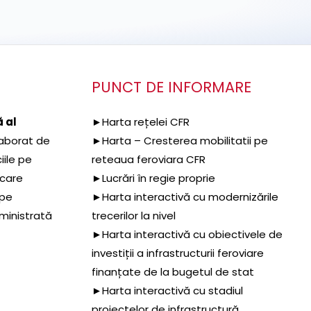
PUNCT DE INFORMARE
 al
►Harta rețelei CFR
aborat de
►Harta – Cresterea mobilitatii pe
iile pe
reteaua feroviara CFR
 care
►Lucrări în regie proprie
 pe
►Harta interactivă cu modernizările
dministrată
trecerilor la nivel
►Harta interactivă cu obiectivele de
investiții a infrastructurii feroviare
finanțate de la bugetul de stat
►Harta interactivă cu stadiul
proiectelor de infrastructură