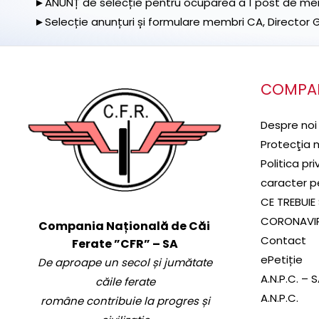
►ANUNȚ de selecție pentru ocuparea a 1 post de memb
►Selecție anunțuri și formulare membri CA, Director Ge
COMPA
Despre noi
Protecţia 
Politica pr
caracter p
CE TREBUIE 
CORONAVI
Compania Națională de Căi
Contact
Ferate ”CFR” – SA
ePetiție
De aproape un secol și jumătate
A.N.P.C. – 
căile ferate
A.N.P.C.
române contribuie la progres și