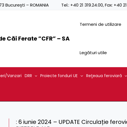
0873 București – ROMANIA
Tel.:
+40 21 319.24.00
, Fax:
+40 21
Termeni de utilizare
e Căi Ferate ”CFR” – SA
Legături utile
ieri/Vanzari
DRR
Proiecte fonduri UE
Reţeaua feroviară
: 6 iunie 2024 – UPDATE Circulație ferov