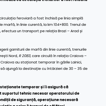
circulația feroviară a fost închisă pe linia simplă
de marfă, în linie curentă, la km 104+800. Trenul de
 efectua un transport pe relația Brazi – Arad și
rii garniturii de marfă din linie curentă, trenurile
urești Nord,
R 2083
, care circulă în relația Craiova –
– Craiova au staționat temporar în gările Lainici,
ă ajungă la destinație cu întârzieri de 30 – 35 de
 staționate temporar și îi asigură că
ot suportul tehnic necesar operatorului de
ondiții de siguranță, operațiune necesară