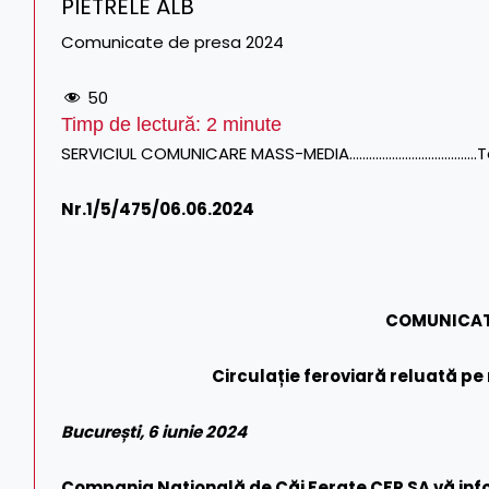
PIETRELE ALB
Comunicate de presa 2024
50
Timp de lectură:
2
minute
SERVICIUL COMUNICARE MASS-MEDIA…………………………………Tel/Fa
Nr.1/
5/475/06.06.2024
COMUNICAT
Circulație feroviară reluată pe 
București, 6 iunie 2024
Compania Națională de Căi Ferate CFR SA vă info