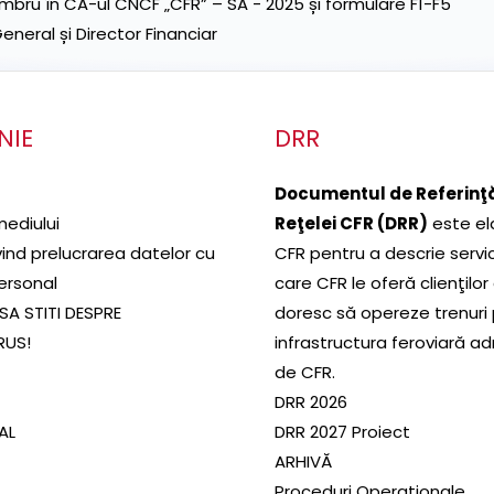
ru în CA-ul CNCF „CFR” – SA - 2025 și formulare F1-F5
neral și Director Financiar
NIE
DRR
Documentul de Referinţă
mediului
Reţelei CFR (DRR)
este el
ivind prelucrarea datelor cu
CFR pentru a descrie servic
ersonal
care CFR le oferă clienţilor
SA STITI DESPRE
doresc să opereze trenuri
RUS!
infrastructura feroviară a
de CFR.
DRR 2026
SAL
DRR 2027 Proiect
ARHIVĂ
Proceduri Operaționale