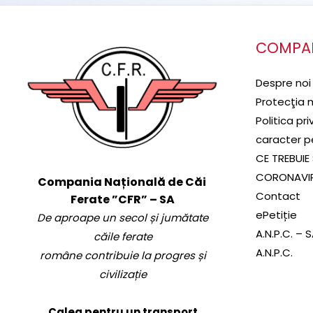
COMPA
Despre noi
Protecţia 
Politica pr
caracter p
CE TREBUIE 
CORONAVI
Compania Națională de Căi
Contact
Ferate ”CFR” – SA
ePetiție
De aproape un secol și jumătate
A.N.P.C. – 
căile ferate
A.N.P.C.
române contribuie la progres și
civilizație
Calea pentru un transport