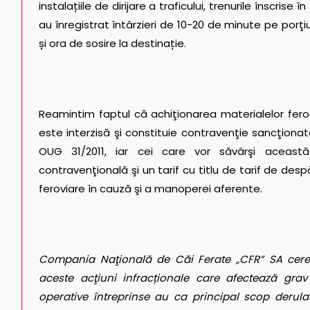
instalațiile de dirijare a traficului, trenurile înscri
au înregistrat întârzieri de 10-20 de minute pe porţi
și ora de sosire la destinație.
Reamintim faptul că achiţionarea materialelor feroa
este interzisă şi constituie contravenţie sancţionată
OUG 31/2011, iar cei care vor săvârşi aceas
contravenţională şi un tarif cu titlu de tarif de de
feroviare în cauză şi a manoperei aferente.
Compania Naţională de Căi Ferate
„CFR” SA cere
aceste acţiuni infracționale care afectează
grav
operative întreprinse au ca principal scop derular