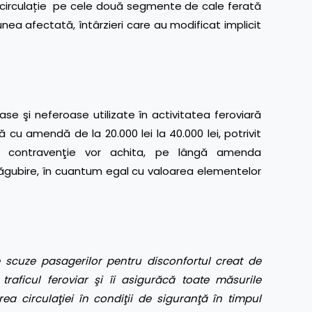
se în circulație pe cele două segmente de cale ferată
unea afectată, întârzieri care au modificat implicit
se şi neferoase utilizate în activitatea feroviară
 cu amendă de la 20.000 lei la 40.000 lei, potrivit
tă contravenţie vor achita, pe lângă amenda
spăgubire, în cuantum egal cu valoarea elementelor
 scuze pasagerilor pentru disconfortul creat de
 traficul feroviar
şi îi asigură
că toate măsurile
ea circulaţiei în condiţii de siguranţă în timpul