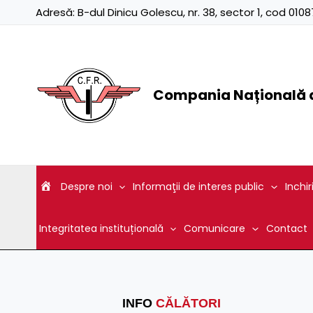
Skip
Adresă:
B-dul Dinicu Golescu, nr. 38, sector 1, cod 01
to
content
Compania Națională d
Despre noi
Informaţii de interes public
Inchir
Integritatea instituțională
Comunicare
Contact
INFO
CĂLĂTORI