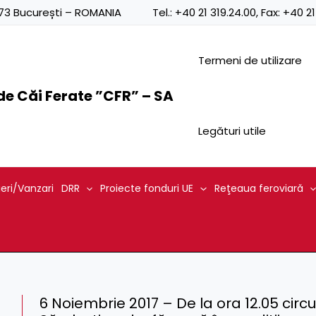
0873 București – ROMANIA
Tel.:
+40 21 319.24.00
, Fax:
+40 21
Termeni de utilizare
e Căi Ferate ”CFR” – SA
Legături utile
ieri/Vanzari
DRR
Proiecte fonduri UE
Reţeaua feroviară
6 Noiembrie 2017 – De la ora 12.05 circu