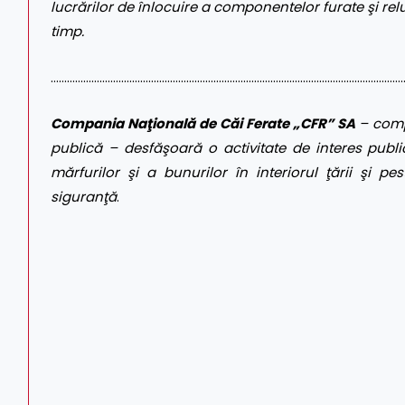
lucrărilor de înlocuire a componentelor furate şi relu
timp.
……………………………………………………………………………………………………………………
Compania Naţională de Căi Ferate „CFR” SA
– comp
publică – desfăşoară o activitate de interes public
mărfurilor şi a bunurilor în interiorul ţării şi pes
siguranţă
.