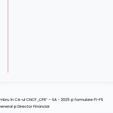
ru în CA-ul CNCF „CFR” – SA - 2025 și formulare F1-F5
neral și Director Financiar