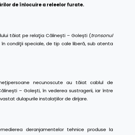
ilor de înlocuire a releelor furate.
ului tăiat pe relaţia Călinești – Golești (
tronsonul
n condiţii speciale, de tip cale liberă, sub atenta
inețipersoane necunoscute au tăiat cablul de
Călinești – Golești, în vederea sustragerii, iar între
astat dulapurile instalațiilor de dirijare.
remedierea deranjamentelor tehnice produse la