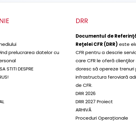
NIE
DRR
Documentul de Referinţă
mediului
Reţelei CFR (DRR)
este el
ivind prelucrarea datelor cu
CFR pentru a descrie servic
ersonal
care CFR le oferă clienţilor
SA STITI DESPRE
doresc să opereze trenuri
RUS!
infrastructura feroviară a
de CFR.
DRR 2026
SAL
DRR 2027 Proiect
ARHIVĂ
Proceduri Operaționale