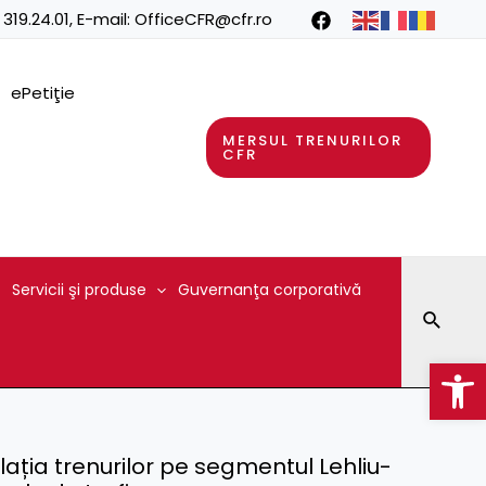
 319.24.01
, E-mail:
OfficeCFR@cfr.ro
ePetiţie
MERSUL TRENURILOR
CFR
Servicii şi produse
Guvernanţa corporativă
Searc
Op
lația trenurilor pe segmentul Lehliu-