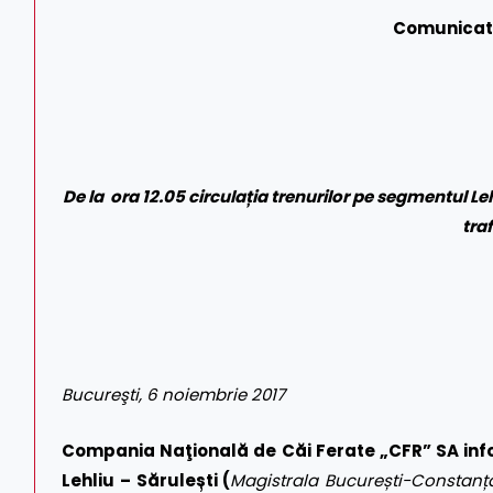
Comunicat
De la ora 12.05 circulația trenurilor pe segmentul Le
traf
Bucureşti, 6 noiembrie 2017
Compania Naţională de Căi Ferate „CFR” SA inf
Lehliu – Sărulești (
Magistrala București-Constanț