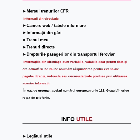
►Mersul trenurilor CFR
Informatii din circulaţie
►Camere web / tabele informare
►Informaţii din gări
►Trenul meu
►Trenuri directe
►Drepturile pasagerilor din transportul feroviar
Informaţiile din circulaţie sunt variabile, valabile doar pentru data şi
ora solicitării lor.
Nu ne asumăm răspunderea pentru eventuale
pagube directe, indirecte sau circumstanțiale produse prin utilizarea
acestor informații.
În caz de urgenţe, apelaţi numărul european unic 112. Gratuit în orice
reţea de telefonie.
INFO
UTILE
►Legături utile