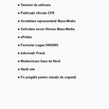
►Termeni de utilizare
►Publicații oficiale CFR
►Acreditare reprezentanți Mass-Media
►Solicitare acces filmare Mass-Media
►ePetiție
►Formular Legea 544/2001
►Informații Presă
►Modernizare Gara de Nord
►Hartă site
►Fii pregătit pentru situații de urgență