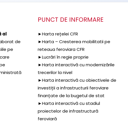
PUNCT DE INFORMARE
 al
►Harta rețelei CFR
aborat de
►Harta – Cresterea mobilitatii pe
iile pe
reteaua feroviara CFR
 care
►Lucrări în regie proprie
 pe
►Harta interactivă cu modernizările
dministrată
trecerilor la nivel
►Harta interactivă cu obiectivele de
investiții a infrastructurii feroviare
finanțate de la bugetul de stat
►Harta interactivă cu stadiul
proiectelor de infrastructură
feroviară