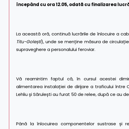
începând cu ora 12.05, odată cu finalizarea lucrăr
La această oră, continuă lucrările de înlocuire a cabl
Titu-Golești
), unde se menține măsura de circulație î
supraveghere a personalului feroviar.
Vă reamintim faptul că, în cursul acestei dim
alimentarea instalației de dirijare a traficului între 
Lehliu și Sărulești au furat 50 de relee, după ce au dev
Până la înlocuirea componentelor sustrase și 