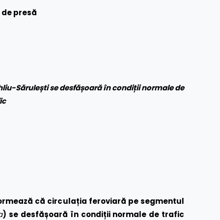
 de presă
hliu-Sărulești se desfășoară în condiții normale de
ic
ormează că circulația feroviară pe segmentul
a
) se desfășoară în condiții normale de trafic