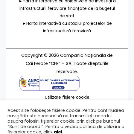
►Harta interactivă cu obiectivele de investiții a
infrastructurii feroviare finanțate de la bugetul
de stat
►Harta interactivă cu stadiul proiectelor de
infrastructură feroviară
Copyright © 2026 Compania Națională de
Căi Ferate ”CFR” – SA. Toate drepturile
rezervate.
Utilizare fișiere cookie
Termeni de utilizare
Acest site folosește fișiere cookie. Pentru continuarea
Contact
navigării este necesar să ne transmiteți acordul
asupra folosirii fișierelor cookie, prin click pe butonul
“Sunt de acord!”. Pentru a vedea politica de utilizare a
fișierelor cookie, click
aici
.