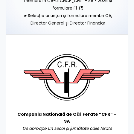
membru în CA-ul CNCF „CFR” – SA - 2025 și
formulare F1-F5
►Selecție anunțuri și formulare membri CA,
Director General și Director Financiar
Compania Națională de Căi Ferate ”CFR” –
SA
De aproape un secol și jumătate căile ferate