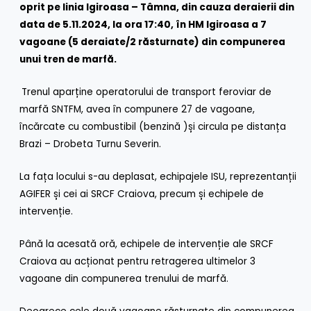
oprit pe linia Igiroasa – Tâmna, din cauza deraierii din
data de 5.11.2024, la ora 17:40, în HM Igiroasa a 7
vagoane (5 deraiate/2 răsturnate) din compunerea
unui tren de marfă.
Trenul aparține operatorului de transport feroviar de
marfă SNTFM, avea în compunere 27 de vagoane,
încărcate cu combustibil (benzină )și circula pe distanța
Brazi – Drobeta Turnu Severin.
La fața locului s-au deplasat, echipajele ISU, reprezentanții
AGIFER și cei ai SRCF Craiova, precum și echipele de
intervenție.
Până la acesată oră, echipele de intervenție ale SRCF
Craiova au acționat pentru retragerea ultimelor 3
vagoane din compunerea trenului de marfă.