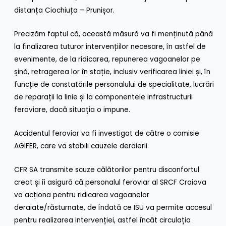
distanța Ciochiuța – Prunișor.
Precizăm faptul că, această măsură va fi menținută până
la finalizarea tuturor intervențiilor necesare, în astfel de
evenimente, de la ridicarea, repunerea vagoanelor pe
șină, retragerea lor în stație, inclusiv verificarea liniei și, în
funcție de constatările personalului de specialitate, lucrări
de reparații la linie și la componentele infrastructurii
feroviare, dacă situația o impune.
Accidentul feroviar va fi investigat de către o comisie
AGIFER, care va stabili cauzele deraierii.
CFR SA transmite scuze călătorilor pentru disconfortul
creat și îi asigură că personalul feroviar al SRCF Craiova
va acționa pentru ridicarea vagoanelor
deraiate/răsturnate, de îndată ce ISU va permite accesul
pentru realizarea intervenției, astfel încât circulația