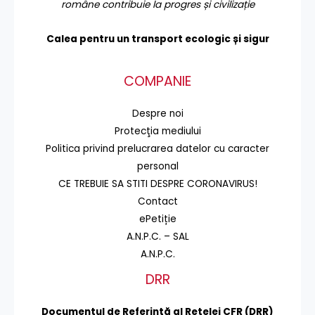
române contribuie la progres și civilizație
Calea pentru un transport
ecologic și sigur
COMPANIE
Despre noi
Protecţia mediului
Politica privind prelucrarea datelor cu caracter
personal
CE TREBUIE SA STITI DESPRE CORONAVIRUS!
Contact
ePetiție
A.N.P.C. – SAL
A.N.P.C.
DRR
Documentul de Referinţă al Reţelei CFR (DRR)