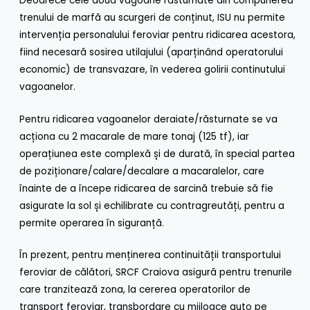
Deoarece cele două vagoane răsturnate din compunerea
trenului de marfă au scurgeri de conținut, ISU nu permite
intervenția personalului feroviar pentru ridicarea acestora,
fiind necesară sosirea utilajului (aparținând operatorului
economic) de transvazare, în vederea golirii continutului
vagoanelor.
Pentru ridicarea vagoanelor deraiate/răsturnate se va
acționa cu 2 macarale de mare tonaj (125 tf), iar
operațiunea este complexă și de durată, în special partea
de poziționare/calare/decalare a macaralelor, care
înainte de a începe ridicarea de sarcină trebuie să fie
asigurate la sol și echilibrate cu contragreutăți, pentru a
permite operarea în siguranță.
În prezent, pentru menținerea continuității transportului
feroviar de călători, SRCF Craiova asigură pentru trenurile
care tranzitează zona, la cererea operatorilor de
transport feroviar, transbordare cu mijloace auto pe