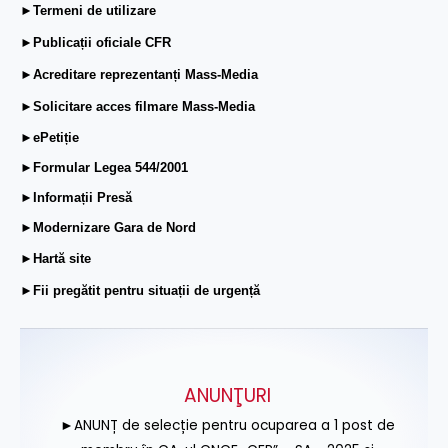
►Termeni de utilizare
►Publicații oficiale CFR
►Acreditare reprezentanți Mass-Media
►Solicitare acces filmare Mass-Media
►ePetiție
►Formular Legea 544/2001
►Informații Presă
►Modernizare Gara de Nord
►Hartă site
►Fii pregătit pentru situații de urgență
ANUNŢURI
►ANUNȚ de selecție pentru ocuparea a 1 post de