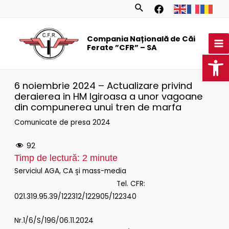
Skip
Search
to
MA
content
Compania Națională de Căi
M
Ferate ”CFR” – SA
Op
6 noiembrie 2024 – Actualizare privind
deraierea in HM Igiroasa a unor vagoane
din compunerea unui tren de marfa
Comunicate de presa 2024
92
Timp de lectură:
2
minute
Serviciul AGA, CA și mass-media
Tel. CFR:
021.319.95.39/122312/122905/122340
Nr.1/6/S/196/06.11.2024