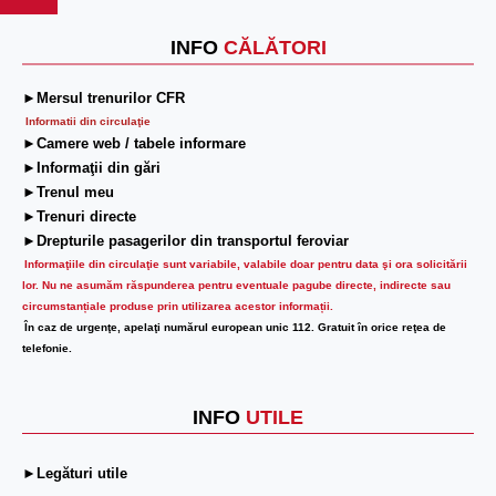
INFO
CĂLĂTORI
►Mersul trenurilor CFR
Informatii din circulaţie
►Camere web / tabele informare
►Informaţii din gări
►Trenul meu
►Trenuri directe
►Drepturile pasagerilor din transportul feroviar
Informaţiile din circulaţie sunt variabile, valabile doar pentru data şi ora solicitării
lor.
Nu ne asumăm răspunderea pentru eventuale pagube directe, indirecte sau
circumstanțiale produse prin utilizarea acestor informații.
În caz de urgenţe, apelaţi numărul european unic 112. Gratuit în orice reţea de
telefonie.
INFO
UTILE
►Legături utile