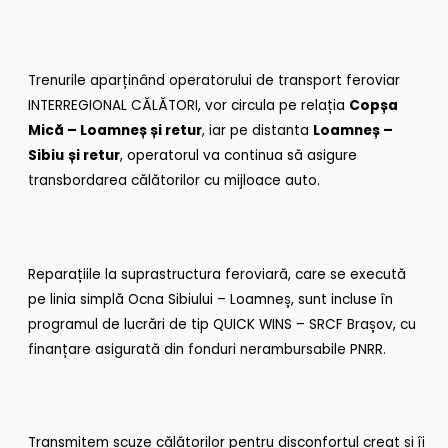
Trenurile aparținând operatorului de transport feroviar
INTERREGIONAL CĂLĂTORI, vor circula pe relația
Copșa
Mică – Loamneș și retur
, iar pe distanta
Loamneș –
Sibiu
și retur
, operatorul va continua să asigure
transbordarea călătorilor cu mijloace auto.
Reparațiile la suprastructura feroviară, care se execută
pe linia simplă Ocna Sibiului – Loamneș, sunt incluse în
programul de lucrări de tip QUICK WINS – SRCF Brașov, cu
finanțare asigurată din fonduri nerambursabile PNRR.
Transmitem scuze călătorilor pentru disconfortul creat și îi