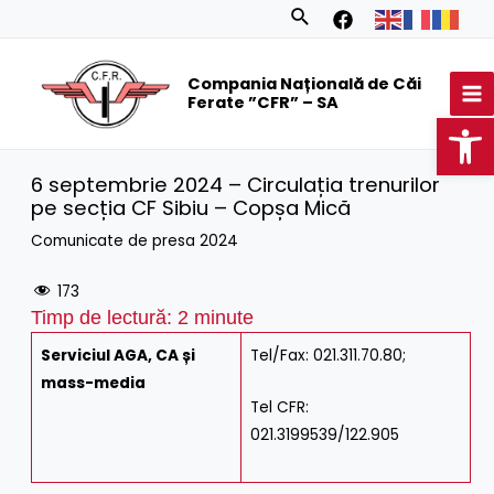
Skip
Search
to
MA
content
Compania Națională de Căi
M
Ferate ”CFR” – SA
Op
6 septembrie 2024 – Circulația trenurilor
pe secția CF Sibiu – Copșa Mică
Comunicate de presa 2024
173
Timp de lectură:
2
minute
Serviciul AGA, CA și
Tel/Fax: 021.311.70.80;
mass-media
Tel CFR:
021.3199539/122.905