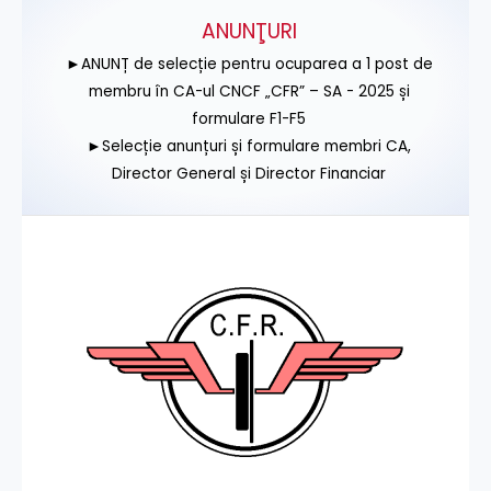
ANUNŢURI
►ANUNȚ de selecție pentru ocuparea a 1 post de
membru în CA-ul CNCF „CFR” – SA - 2025 și
formulare F1-F5
►Selecție anunțuri și formulare membri CA,
Director General și Director Financiar