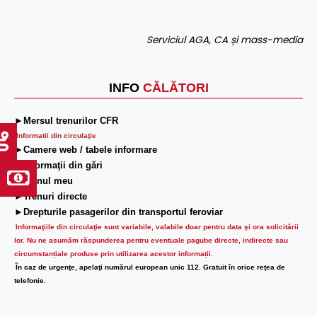
Serviciul AGA, CA și mass-media
INFO
CĂLĂTORI
►Mersul trenurilor CFR
Informatii din circulaţie
►Camere web / tabele informare
►Informaţii din gări
►Trenul meu
►Trenuri directe
►Drepturile pasagerilor din transportul feroviar
Informaţiile din circulaţie sunt variabile, valabile doar pentru data şi ora solicitării
lor.
Nu ne asumăm răspunderea pentru eventuale pagube directe, indirecte sau
circumstanțiale produse prin utilizarea acestor informații.
În caz de urgenţe, apelaţi numărul european unic 112. Gratuit în orice reţea de
telefonie.