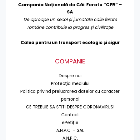
Compania Națională de Căi Ferate ”CFR” –
SA
De aproape un secol și jumătate căile ferate
române contribuie la progres și civilizație
Calea pentru un transport
ecologic și sigur
COMPANIE
Despre noi
Protecţia mediului
Politica privind prelucrarea datelor cu caracter
personal
CE TREBUIE SA STITI DESPRE CORONAVIRUS!
Contact
ePetiție
A.N.P.C. – SAL
A.N.P.C.