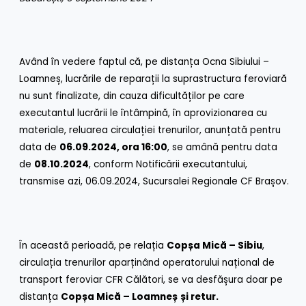
Având în vedere faptul că, pe distanța Ocna Sibiului –
Loamneș, lucrările de reparații la suprastructura feroviară
nu sunt finalizate, din cauza dificultăților pe care
executantul lucrării le întâmpină, în aprovizionarea cu
materiale, reluarea circulației trenurilor, anunțată pentru
data de
06.09.2024, ora 16:00
, se amână pentru data
de
08.10.2024
, conform Notificării executantului,
transmise azi, 06.09.2024, Sucursalei Regionale CF Brașov.
În această perioadă, pe relația
Copșa Mică – Sibiu
,
circulația trenurilor aparținând operatorului național de
transport feroviar CFR Călători, se va desfășura doar pe
distanța
Copșa Mică – Loamneș
și retur.