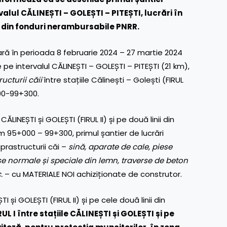
rvalul
CĂLINEȘTI – GOLEȘTI – PITEȘTI
, lucrări în
te din fonduri nerambursabile PNRR.
ră în perioada 8 februarie 2024 – 27 martie 2024
 pe intervalul
CĂLINEȘTI – GOLEȘTI – PITEȘTI (21 km),
ucturii căii
între stațiile Călinești – Golești (FIRUL
000-99+300.
 CĂLINEȘTI și GOLEȘTI (FIRUL II) și pe două linii
din
 km 95+000 – 99+300
, primul șantier de lucrări
prastructurii căi –
sină, aparate de cale, piese
se normale și speciale din lemn, traverse de beton
c.
– cu MATERIALE NOI achiziționate de construtor.
TI și GOLEȘTI (FIRUL II) și pe cele două linii
din
RUL I
între stațiile CĂLINEȘTI și GOLEȘTI
și pe