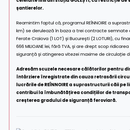
celelalte linii din stația GOLEȘTI, cu restricție d
șantierelor.
Reamintim faptul că, programul REÎNNOIRE a suprastruct
km) se derulează în baza a trei contracte semnate 
Ferate Craiova (1 LOT) și București (2 LOTURI), cu fin
666 MILIOANE lei, fără TVA, și are drept scop ridicarea 
siguranță și atingerea vitezei maxime de circulație 
Adresăm scuzele necesare călătorilor pentru dis
întârziere înregistrate din cauza retrasării circul
lucrările de REÎNNOIRE a suprastructurii căii
pe l
contribui la îmbunătățirea condițiilor de transpor
creșterea gradului de siguranță feroviară.
…………………………………………………………………………………………………………………