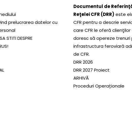
Documentul de Referinţă
mediului
Reţelei CFR (DRR)
este el
ivind prelucrarea datelor cu
CFR pentru a descrie servic
ersonal
care CFR le oferă clienţilor
SA STITI DESPRE
doresc să opereze trenuri
RUS!
infrastructura feroviară a
de CFR.
DRR 2026
SAL
DRR 2027 Proiect
ARHIVĂ
Proceduri Operaționale