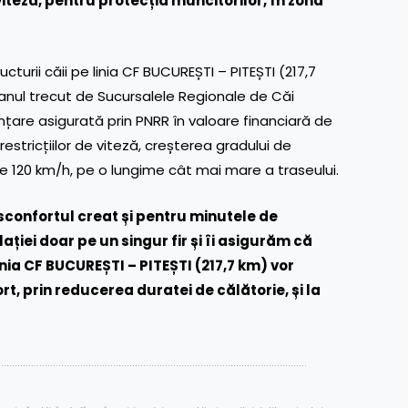
e viteză, pentru protecția muncitorilor, în zona
urii căii pe linia CF BUCUREȘTI – PITEȘTI (217,7
anul trecut de Sucursalele Regionale de Căi
anțare asigurată prin PNRR în valoare financiară de
restricțiilor de viteză, creșterea gradului de
de 120 km/h, pe o lungime cât mai mare a traseului.
confortul creat și pentru minutele de
ației doar pe un singur fir și îi asigurăm că
inia CF BUCUREȘTI – PITEȘTI (217,7 km)
vor
t, prin reducerea duratei de călătorie, și la
……………………………………………………………………………………………………