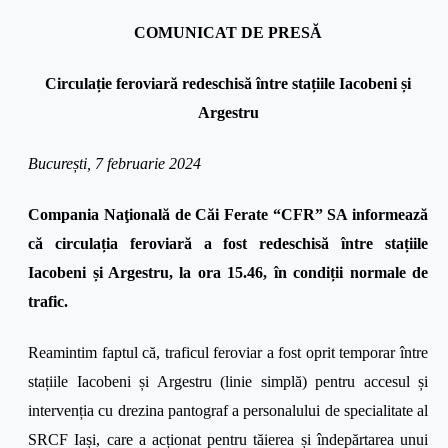
COMUNICAT DE PRESĂ
Circulație feroviară redeschisă între stațiile Iacobeni și
Argestru
București, 7 februarie 2024
Compania Naţională de Căi Ferate “CFR” SA informează
că circulația feroviară a fost redeschisă între stațiile
Iacobeni și Argestru,
la ora 15.46, în condiții normale de
trafic.
Reamintim faptul că,
traficul feroviar a fost oprit temporar între
stațiile Iacobeni și Argestru
(linie simplă)
pentru accesul și
intervenția
cu drezina pantograf a personalului de specialitate al
SRCF Iași, care a acționat pentru tăierea și îndepărtarea unui