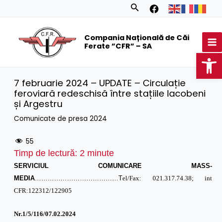
Skip
Search
to
MA
content
Compania Națională de Căi
M
Ferate ”CFR” – SA
Op
7 februarie 2024 – UPDATE – Circulație
feroviară redeschisă între stațiile Iacobeni
și Argestru
Comunicate de presa 2024
55
Timp de lectură:
2
minute
SERVICIUL COMUNICARE MASS-
MEDIA
…………………………………T
el/Fax: 021.317.74.38; int
CFR:122312/122905
Nr.1/
5
/116/07.02.2024