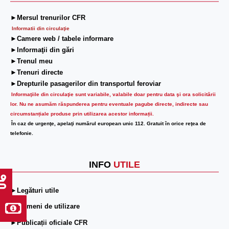
►Mersul trenurilor CFR
Informatii din circulaţie
►Camere web / tabele informare
►Informaţii din gări
►Trenul meu
►Trenuri directe
►Drepturile pasagerilor din transportul feroviar
Informaţiile din circulaţie sunt variabile, valabile doar pentru data şi ora solicitării
lor.
Nu ne asumăm răspunderea pentru eventuale pagube directe, indirecte sau
circumstanțiale produse prin utilizarea acestor informații.
În caz de urgenţe, apelaţi numărul european unic 112. Gratuit în orice reţea de
telefonie.
INFO
UTILE
►Legături utile
►Termeni de utilizare
►Publicații oficiale CFR