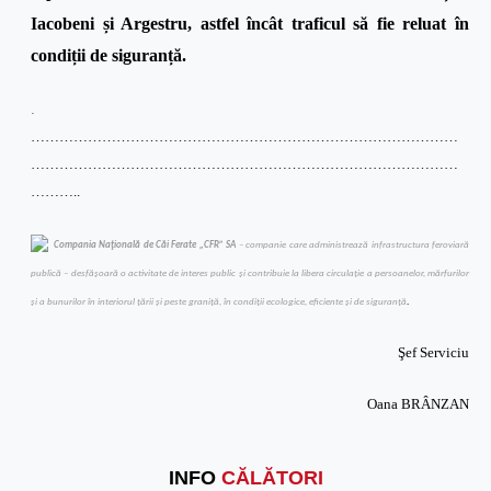
Iacobeni și Argestru
, astfel încât traficul să fie reluat în
condiții de siguranță.
.
………………………………………………………………………………
………………………………………………………………………………
………..
Compania Naţională de Căi Ferate „CFR” SA
– companie care administrează infrastructura feroviară
publică – desfăşoară o activitate de interes public şi contribuie la libera circulaţie a persoanelor, mărfurilor
şi a bunurilor în interiorul ţării şi peste graniţă, în condiţii ecologice, eficiente şi de siguranţă
.
Şef Serviciu
Oana BRÂNZAN
INFO
CĂLĂTORI