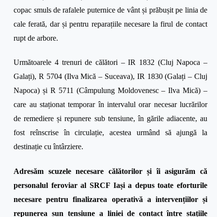
copac smuls de rafalele puternice de vânt și prăbușit pe linia de
cale ferată, dar și pentru reparațiile necesare la firul de contact
rupt de arbore.
Următoarele 4 trenuri de călători – IR 1832 (Cluj Napoca –
Galați), R 5704 (Ilva Mică – Suceava), IR 1830 (Galați – Cluj
Napoca) și R 5711 (Câmpulung Moldovenesc – Ilva Mică) –
care au staționat temporar în intervalul orar necesar lucrărilor
de remediere și repunere sub tensiune, în gările adiacente, au
fost reînscrise în circulație, acestea urmând să ajungă la
destinație cu întârziere.
Adresăm scuzele necesare călătorilor și îi asigurăm că
personalul feroviar al SRCF Iași a depus toate eforturile
necesare pentru finalizarea operativă a intervențiilor și
repunerea sun tensiune a liniei de contact
între stațiile