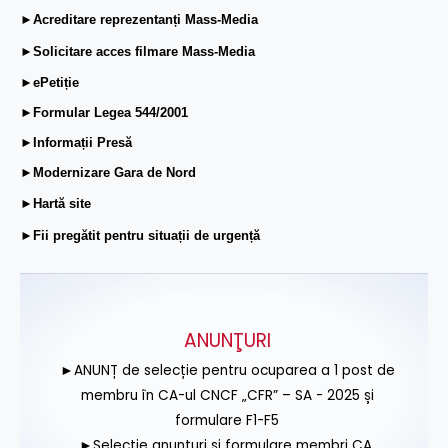
►Acreditare reprezentanți Mass-Media
►Solicitare acces filmare Mass-Media
►ePetiție
►Formular Legea 544/2001
►Informații Presă
►Modernizare Gara de Nord
►Hartă site
►Fii pregătit pentru situații de urgență
ANUNŢURI
►ANUNȚ de selecție pentru ocuparea a 1 post de
membru în CA-ul CNCF „CFR” – SA - 2025 și
formulare F1-F5
►Selecție anunțuri și formulare membri CA,