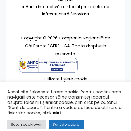
►Harta interactivă cu stadiul proiectelor de
infrastructură feroviară
Copyright © 2026 Compania Națională de
Căi Ferate ”CFR” – SA. Toate drepturile
rezervate.
Utilizare fișiere cookie
Termeni de utilizare
Acest site folosește fișiere cookie. Pentru continuarea
Contact
navigării este necesar să ne transmiteți acordul
asupra folosirii fișierelor cookie, prin click pe butonul
“Sunt de acord!”. Pentru a vedea politica de utilizare a
fișierelor cookie, click
aici
.
Ultima modificare a paginii 07/02/2024
Setări cookie-uri
Sunt de acord!