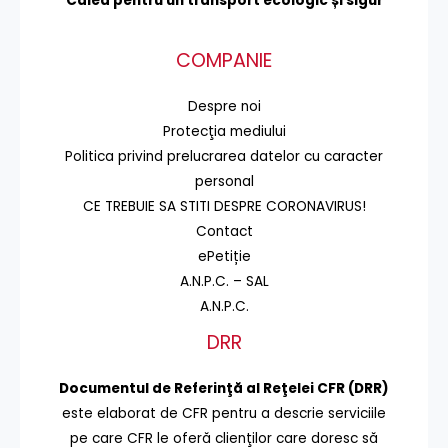
Calea pentru un transport
ecologic și sigur
COMPANIE
Despre noi
Protecţia mediului
Politica privind prelucrarea datelor cu caracter
personal
CE TREBUIE SA STITI DESPRE CORONAVIRUS!
Contact
ePetiție
A.N.P.C. – SAL
A.N.P.C.
DRR
Documentul de Referinţă al Reţelei CFR (DRR)
este elaborat de CFR pentru a descrie serviciile
pe care CFR le oferă clienţilor care doresc să