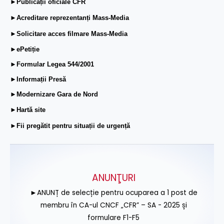
►Publicații oficiale CFR
►Acreditare reprezentanți Mass-Media
►Solicitare acces filmare Mass-Media
►ePetiție
►Formular Legea 544/2001
►Informații Presă
►Modernizare Gara de Nord
►Hartă site
►Fii pregătit pentru situații de urgență
ANUNŢURI
►ANUNȚ de selecție pentru ocuparea a 1 post de
membru în CA-ul CNCF „CFR” – SA - 2025 și
formulare F1-F5