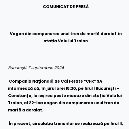
COMUNICAT DE PRESĂ
Vagon din compunerea unui tren de marfă
deraiat în
stația Valu lui Traian
București, 7 septembrie 2024
Compania Naţională de Căi Ferate “CFR” SA
informează că, în jurul orei 15:30, pe firul I București –
Constanța, la ieșirea peste macaze din stația Valu lui
Traian, al 22-lea vagon din compunerea unui tren de
marfă a deraiat.
În prezent, circulația trenurilor se realizează pe firul II,