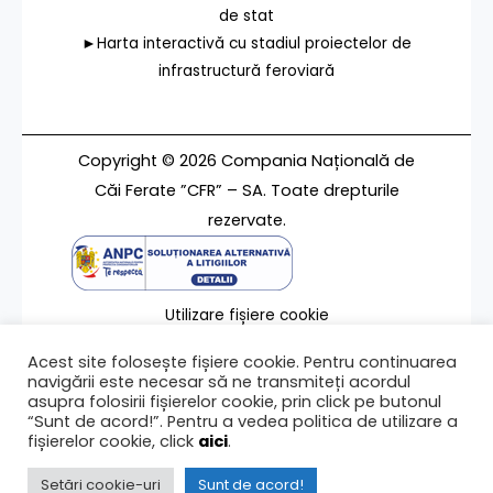
de stat
►Harta interactivă cu stadiul proiectelor de
infrastructură feroviară
Copyright © 2026 Compania Națională de
Căi Ferate ”CFR” – SA. Toate drepturile
rezervate.
Utilizare fișiere cookie
Termeni de utilizare
Acest site folosește fișiere cookie. Pentru continuarea
Contact
navigării este necesar să ne transmiteți acordul
asupra folosirii fișierelor cookie, prin click pe butonul
“Sunt de acord!”. Pentru a vedea politica de utilizare a
fișierelor cookie, click
aici
.
Ultima modificare a paginii 07/09/2024
Setări cookie-uri
Sunt de acord!