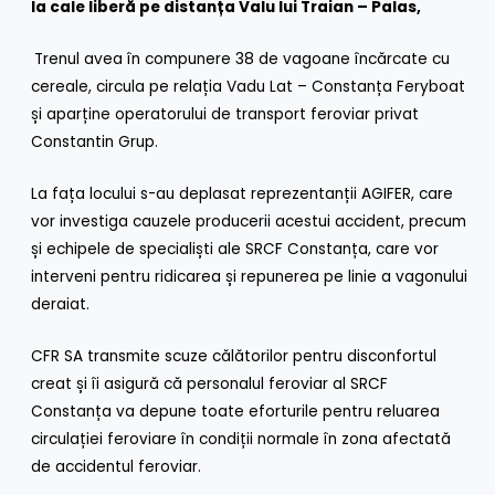
la cale liberă pe distanța Valu lui Traian – Palas,
Trenul avea în compunere 38 de vagoane încărcate cu
cereale, circula pe relația Vadu Lat – Constanța Feryboat
și aparține operatorului de transport feroviar privat
Constantin Grup.
La fața locului s-au deplasat reprezentanții AGIFER, care
vor investiga cauzele producerii acestui accident, precum
și echipele de specialiști ale SRCF Constanța, care vor
interveni pentru ridicarea și repunerea pe linie a vagonului
deraiat.
CFR SA transmite scuze călătorilor pentru disconfortul
creat și îi asigură că personalul feroviar al SRCF
Constanța va depune toate eforturile pentru reluarea
circulației feroviare în condiții normale în zona afectată
de accidentul feroviar.