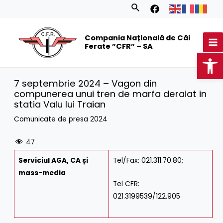
Skip
Search
to
MA
content
Compania Națională de Căi
M
Ferate ”CFR” – SA
Op
7 septembrie 2024 – Vagon din
compunerea unui tren de marfa deraiat in
statia Valu lui Traian
Comunicate de presa 2024
47
Serviciul AGA, CA
și
Tel/Fax: 021.311.70.80;
mass-media
Tel CFR:
021.3199539/122.905