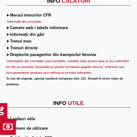
INFO
CĂLĂTORI
►Mersul trenurilor CFR
Informatii din circulaţie
►Camere web / tabele informare
►Informaţii din gări
►Trenul meu
►Trenuri directe
►Drepturile pasagerilor din transportul feroviar
Informaţiile din circulaţie sunt variabile, valabile doar pentru data şi ora solicitării
lor.
Nu ne asumăm răspunderea pentru eventuale pagube directe, indirecte sau
circumstanțiale produse prin utilizarea acestor informații.
În caz de urgenţe, apelaţi numărul european unic 112. Gratuit în orice reţea de
telefonie.
INFO
UTILE
►Legături utile
►Termeni de utilizare