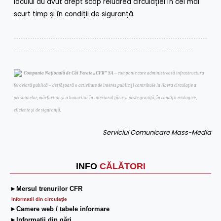
locului au avut drept scop reluarea circulației în cel mai
scurt timp și în condiții de siguranță.
…………………………………………………………………………
……………………………………………………………………
Compania Naţională de Căi Ferate „CFR” SA
– companie care administrează infrastructura
feroviară publică – desfăşoară o activitate de interes public şi contribuie la libera circulaţie a
persoanelor, mărfurilor şi a bunurilor în interiorul ţării şi peste graniţă, în condiţii ecologice,
.
eficiente şi de siguranţă
Serviciul Comunicare Mass-Media
INFO
CĂLĂTORI
►Mersul trenurilor CFR
Informatii din circulaţie
►Camere web / tabele informare
►Informaţii din gări