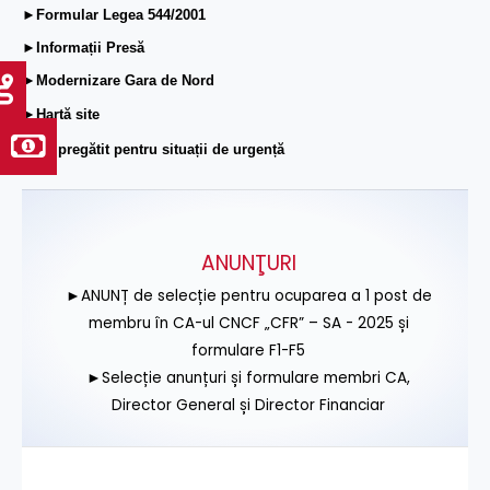
►Formular Legea 544/2001
►Informații Presă
►Modernizare Gara de Nord
►Hartă site
►Fii pregătit pentru situații de urgență
ANUNŢURI
►ANUNȚ de selecție pentru ocuparea a 1 post de
membru în CA-ul CNCF „CFR” – SA - 2025 și
formulare F1-F5
►Selecție anunțuri și formulare membri CA,
Director General și Director Financiar