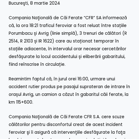
Bucureşti, 8 martie 2024
Compania Naţională de Căi Ferate “CFR” SA informează
că, la ora 18:21 traficul feroviar a fost reluat între stațiile
Porumbacu și Avrig (linie simplă), 3 trenuri de călători (R
2514, R 2103
și
IR 1622) care au staționat temporar în
stațiile adiacente, în intervalul orar necesar cercetărilor
desfășurate la locul accidentului și eliberării gabaritului,
fiind reînscrise în circulație.
Reamintim faptul că, în jurul orei 16:00,
urmare unui
accident rutier produs pe pasajul suprateran de intrare în
orașul Avrig, un camion a căzut în gabaritul căii ferate, la
km 115+600.
Compania Naţională de Căi Ferate CFR S.A. cere scuze
călătorilor pentru disconfortul creat de acest incident
feroviar şi îi asigură că intervenţiile desfăşurate la faţa