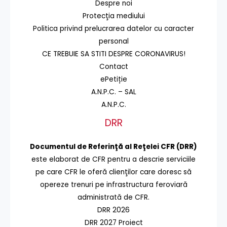
Despre noi
Protecţia mediului
Politica privind prelucrarea datelor cu caracter
personal
CE TREBUIE SA STITI DESPRE CORONAVIRUS!
Contact
ePetiție
A.N.P.C. – SAL
A.N.P.C.
DRR
Documentul de Referinţă al Reţelei CFR (DRR)
este elaborat de CFR pentru a descrie serviciile
pe care CFR le oferă clienţilor care doresc să
opereze trenuri pe infrastructura feroviară
administrată de CFR.
DRR 2026
DRR 2027 Proiect