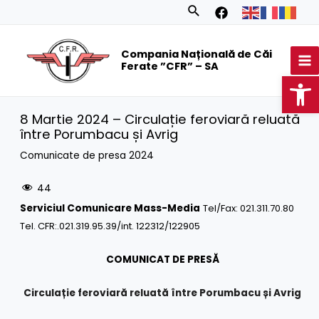
Skip
Search
to
MA
content
Compania Națională de Căi
M
Ferate ”CFR” – SA
Op
8 Martie 2024 – Circulație feroviară reluată
între Porumbacu și Avrig
Comunicate de presa 2024
44
Serviciul Comunicare Mass-Media
Tel/Fax: 021.311.70.80
Tel. CFR:.021.319.95.39/int. 122312/122905
COMUNICAT DE PRESĂ
Circulație feroviară
reluată
între Porumbacu și Avrig