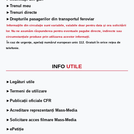
►Trenul meu
►Trenuri directe
►Drepturile pasagerilor din transportul feroviar
Informaţiile din circulaţie sunt variabile, valabile doar pentru data şi ora solicitării
lor.
Nu ne asumăm răspunderea pentru eventuale pagube directe, indirecte sau
circumstanțiale produse prin utilizarea acestor informații.
În caz de urgenţe, apelaţi numărul european unic 112. Gratuit în orice reţea de
telefonie.
INFO
UTILE
►Legături utile
►Termeni de utilizare
►Publicații oficiale CFR
►Acreditare reprezentanți Mass-Media
►Solicitare acces filmare Mass-Media
►ePetiție