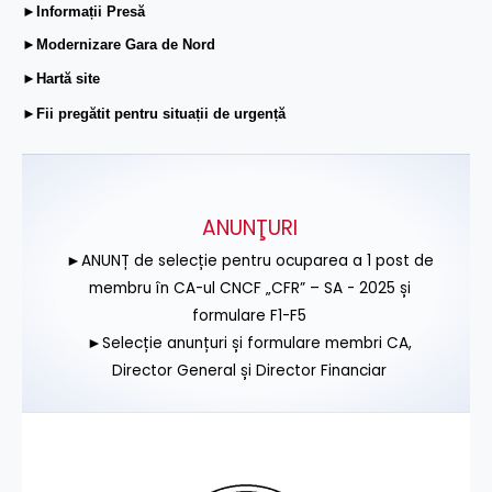
►Informații Presă
►Modernizare Gara de Nord
►Hartă site
►Fii pregătit pentru situații de urgență
ANUNŢURI
►ANUNȚ de selecție pentru ocuparea a 1 post de
membru în CA-ul CNCF „CFR” – SA - 2025 și
formulare F1-F5
►Selecție anunțuri și formulare membri CA,
Director General și Director Financiar