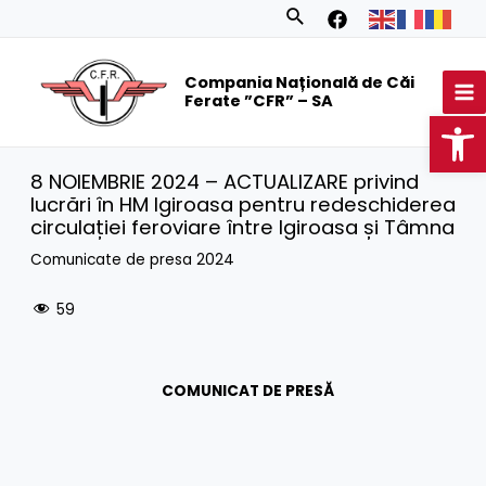
Skip
Search
to
MA
content
Compania Națională de Căi
M
Ferate ”CFR” – SA
Op
8 NOIEMBRIE 2024 – ACTUALIZARE privind
lucrări în HM Igiroasa pentru redeschiderea
circulației feroviare între Igiroasa și Tâmna
Comunicate de presa 2024
59
COMUNICAT DE PRESĂ