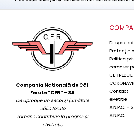
COMPA
Despre noi
Protecţia 
Politica pr
caracter p
CE TREBUIE 
CORONAVI
Compania Națională de Căi
Contact
Ferate ”CFR” – SA
ePetiție
De aproape un secol și jumătate
A.N.P.C. – 
căile ferate
A.N.P.C.
române contribuie la progres și
civilizație