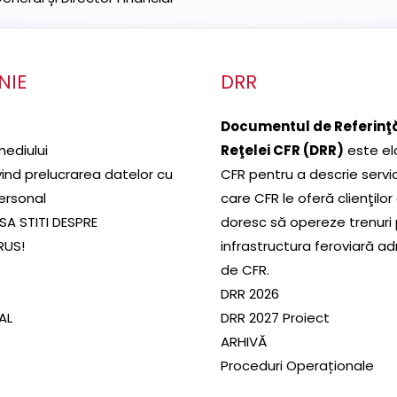
NIE
DRR
Documentul de Referinţă
mediului
Reţelei CFR (DRR)
este el
ivind prelucrarea datelor cu
CFR pentru a descrie servic
ersonal
care CFR le oferă clienţilor
SA STITI DESPRE
doresc să opereze trenuri
RUS!
infrastructura feroviară a
de CFR.
DRR 2026
SAL
DRR 2027 Proiect
ARHIVĂ
Proceduri Operaționale