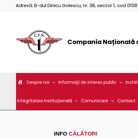
Skip
Adresă:
B-dul Dinicu Golescu, nr. 38, sector 1, cod 01
to
content
Compania Națională d
Despre noi
Informaţii de interes public
Inchir
Integritatea instituțională
Comunicare
Contact
INFO
CĂLĂTORI