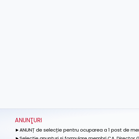
ANUNŢURI
►ANUNȚ de selecție pentru ocuparea a 1 post de memb
►Selecție anunțuri și formulare membri CA, Director Ge