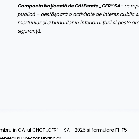
Compania Naţională de Căi Ferate „CFR” SA
– compa
publică – desfăşoară o activitate de interes public şi
mărfurilor şi a bunurilor în interiorul ţării şi peste gr
siguranţă
.
ru în CA-ul CNCF „CFR” – SA - 2025 și formulare F1-F5
neral și Director Financiar