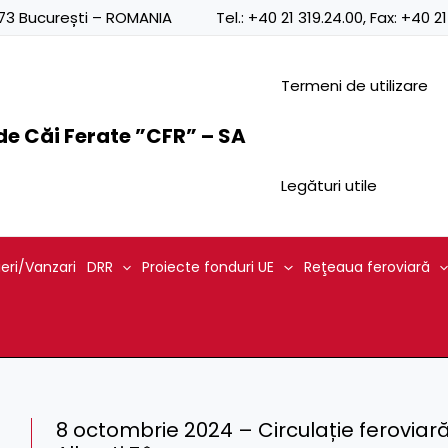
0873 București – ROMANIA
Tel.:
+40 21 319.24.00
, Fax:
+40 21
Termeni de utilizare
e Căi Ferate ”CFR” – SA
Legături utile
ieri/Vanzari
DRR
Proiecte fonduri UE
Reţeaua feroviară
8 octombrie 2024 – Circulație feroviar