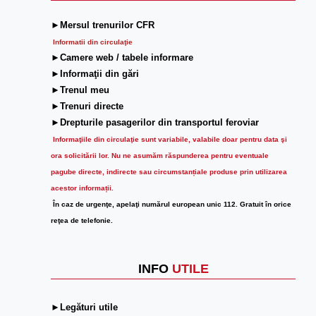
►Mersul trenurilor CFR
Informatii din circulaţie
►Camere web / tabele informare
►Informaţii din gări
►Trenul meu
►Trenuri directe
►Drepturile pasagerilor din transportul feroviar
Informaţiile din circulaţie sunt variabile, valabile doar pentru data şi
ora solicitării lor.
Nu ne asumăm răspunderea pentru eventuale
pagube directe, indirecte sau circumstanțiale produse prin utilizarea
acestor informații.
În caz de urgenţe, apelaţi numărul european unic 112. Gratuit în orice
reţea de telefonie.
INFO
UTILE
►Legături utile