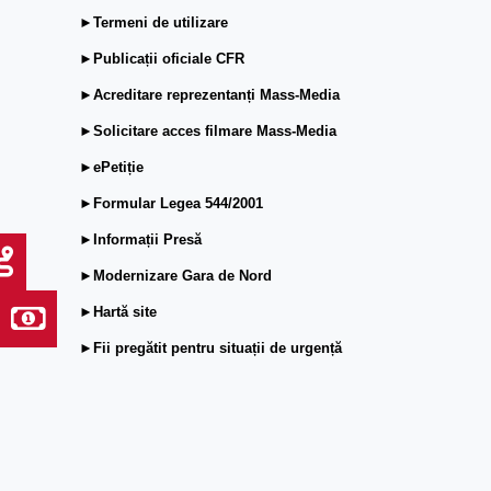
►Termeni de utilizare
►Publicații oficiale CFR
►Acreditare reprezentanți Mass-Media
►Solicitare acces filmare Mass-Media
►ePetiție
►Formular Legea 544/2001
►Informații Presă
►Modernizare Gara de Nord
►Hartă site
►Fii pregătit pentru situații de urgență