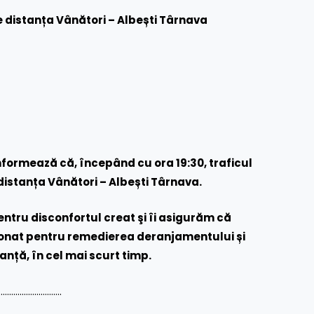
e distanța Vânători – Albești Târnava
formează că, începând cu ora 19:30, traficul
 distanța Vânători – Albești Târnava.
entru disconfortul creat şi îi asigurăm că
ionat pentru remedierea deranjamentului și
ranță, în cel mai scurt timp.
……………………….