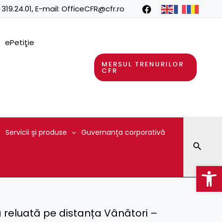
 319.24.01
, E-mail:
OfficeCFR@cfr.ro
ePetiţie
MERSUL TRENURILOR
CFR
Servicii şi produse
Guvernanţa corporativă
Searc
Op
ă reluată pe distanța Vânători –