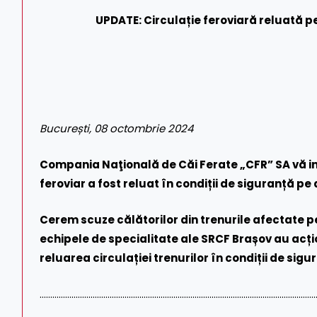
UPDATE: Circulație feroviară reluată p
București, 08 octombrie 2024
Compania Naţională de Căi Ferate „CFR” SA vă in
feroviar a fost reluat în condiții de siguranță pe
Cerem scuze călătorilor din trenurile afectate p
echipele de specialitate ale SRCF Brașov au acț
reluarea circulației trenurilor în condiții de sigu
……………………………………………………………………………………………………………………