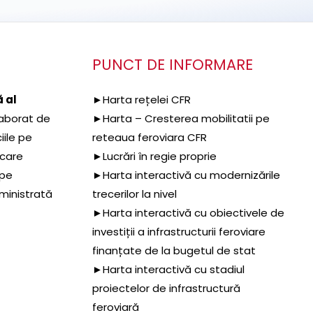
PUNCT DE INFORMARE
 al
►Harta rețelei CFR
aborat de
►Harta – Cresterea mobilitatii pe
iile pe
reteaua feroviara CFR
 care
►Lucrări în regie proprie
 pe
►Harta interactivă cu modernizările
dministrată
trecerilor la nivel
►Harta interactivă cu obiectivele de
investiții a infrastructurii feroviare
finanțate de la bugetul de stat
►Harta interactivă cu stadiul
proiectelor de infrastructură
feroviară