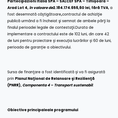
Partecipazioni Italia SPA – SALCEF SPA – Timișoara –
Arad Lot 4
, în valoare de
2.184.174.656,60 lei, fără TVA
, a
fost desemnată câștigătoare
,
contractul de achiziţie
publică urmând a fi încheiat şi semnat de ambele părţi la
finalul perioadei legale de contestaţii.Durata de
implementare a contractului este de 102 luni, din care 42
de luni pentru proiectare și execuția lucrărilor și 60 de luni,
perioada de garanție a obiectivului.
Sursa de finanţare a fost identificată și va fi asigurată
prin
Planul Naţional de Relansare şi Rezilienţă
(PNRR),
Componenta 4 – Transport sustenabil
.
Obiective principale
ale programului