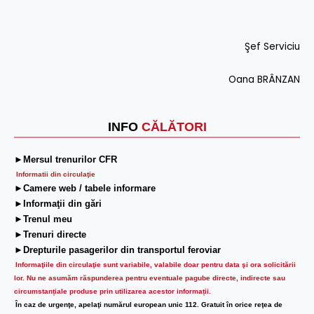
Şef Serviciu
Oana BRÂNZAN
INFO
CĂLĂTORI
►Mersul trenurilor CFR
Informatii din circulaţie
►Camere web / tabele informare
►Informaţii din gări
►Trenul meu
►Trenuri directe
►Drepturile pasagerilor din transportul feroviar
Informaţiile din circulaţie sunt variabile, valabile doar pentru data şi ora solicitării
lor.
Nu ne asumăm răspunderea pentru eventuale pagube directe, indirecte sau
circumstanțiale produse prin utilizarea acestor informații.
În caz de urgenţe, apelaţi numărul european unic 112. Gratuit în orice reţea de