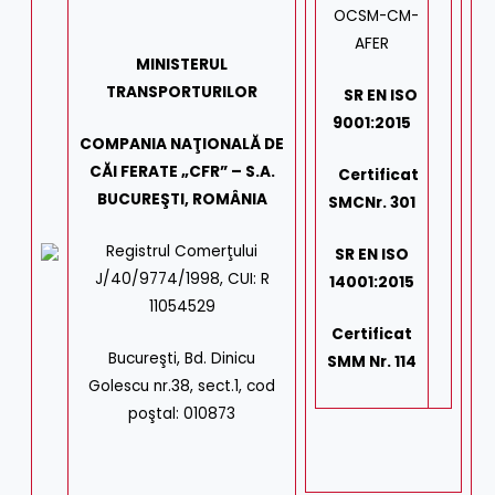
OCSM-CM-
AFER
MINISTERUL
TRANSPORTURILOR
SR EN ISO
9001:2015
COMPANIA NAŢIONALĂ DE
CĂI FERATE „CFR” – S.A.
Certificat
BUCUREŞTI, ROMÂNIA
SMC
Nr. 301
Registrul Comerţului
SR EN ISO
J/40/9774/1998, CUI: R
14001:2015
11054529
Certificat
Bucureşti, Bd. Dinicu
SMM Nr. 114
Golescu nr.38, sect.1, cod
poştal: 010873