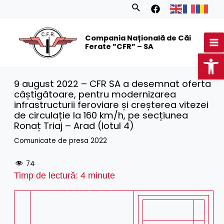
Skip
Search
to
MA
content
Compania Națională de Căi
M
Ferate ”CFR” – SA
Op
9 august 2022 – CFR SA a desemnat oferta
câștigătoare, pentru modernizarea
infrastructurii feroviare și creșterea vitezei
de circulație la 160 km/h, pe secțiunea
Ronaț Triaj – Arad (lotul 4)
Comunicate de presa 2022
74
Timp de lectură:
4
minute