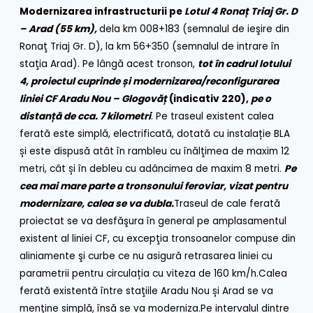
Modernizarea infrastructurii pe
Lotul 4 Ronaț Triaj Gr. D
– Arad (55 km),
dela km 008+183 (semnalul de ieşire din
Ronaţ Triaj Gr. D), la km 56+350 (semnalul de intrare în
staţia Arad). Pe lângă acest tronson,
tot în cadrul lotului
4, proiectul cuprinde și modernizarea/reconfigurarea
liniei CF Aradu Nou – Glogovăț
(indicativ 220),
pe o
distanță de cca. 7 kilometri
. Pe traseul existent calea
ferată este simplă, electrificată, dotată cu instalație BLA
și este dispusă atât în rambleu cu înălţimea de maxim 12
metri, cât și în debleu cu adâncimea de maxim 8 metri.
Pe
cea mai mare parte a tronsonului feroviar, vizat pentru
modernizare, calea se va dubla.
Traseul de cale ferată
proiectat se va desfăşura în general pe amplasamentul
existent al liniei CF, cu excepţia tronsoanelor compuse din
aliniamente şi curbe ce nu asigură retrasarea liniei cu
parametrii pentru circulația cu viteza de 160 km/h.Calea
ferată existentă între staţiile Aradu Nou și Arad se va
menţine simplă, însă se va moderniza.Pe intervalul dintre