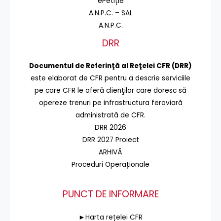
ePetiție
A.N.P.C. – SAL
A.N.P.C.
DRR
Documentul de Referinţă al Reţelei CFR (DRR)
este elaborat de CFR pentru a descrie serviciile
pe care CFR le oferă clienţilor care doresc să
opereze trenuri pe infrastructura feroviară
administrată de CFR.
DRR 2026
DRR 2027 Proiect
ARHIVĂ
Proceduri Operaționale
PUNCT DE INFORMARE
►Harta rețelei CFR