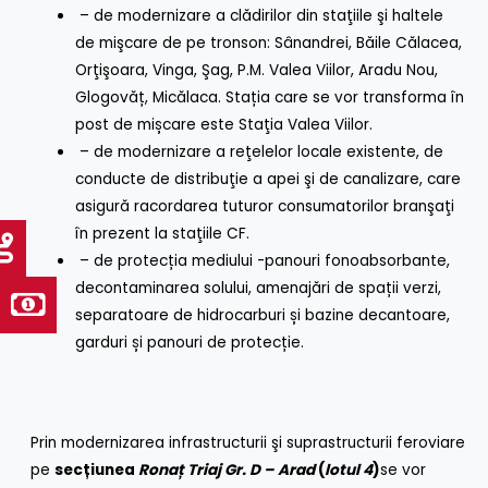
– de modernizare a clădirilor din staţiile şi haltele
de mişcare de pe tronson: Sânandrei, Băile Călacea,
Orţişoara, Vinga, Şag, P.M. Valea Viilor, Aradu Nou,
Glogovăț, Micălaca. Stația care se vor transforma în
post de mișcare este Staţia Valea Viilor.
– de modernizare a reţelelor locale existente, de
conducte de distribuţie a apei şi de canalizare, care
asigură racordarea tuturor consumatorilor branşaţi
în prezent la staţiile CF.
– de protecția mediului -panouri fonoabsorbante,
decontaminarea solului, amenajări de spații verzi,
separatoare de hidrocarburi și bazine decantoare,
garduri și panouri de protecție.
Prin modernizarea infrastructurii şi suprastructurii feroviare
pe
secțiunea
Ronaț Triaj Gr. D – Arad
(
lotul 4
)
se vor