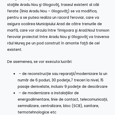
staţiile Aradu Nou şi Glogovăţ, traseul existent al căii
ferate (linia Aradu Nou – Glogovăţ) se va modifica,
pentru a se putea realiza un racord feroviar, care va
asigura ocolirea Municipiului Arad de către trenurile de
marfă, care vor circula între Timişoara şi Arad.Noul tronson
feroviar proiectat între Aradu Nou şi Glogovăţ va traversa
râul Mureş pe un pod construit în amonte faţă de cel
existent.
De asemenea, se vor executa lucrări:
– de reconstrucție sau reparaţii/modernizare la un
număr de 6 poduri, 30 podeţe,7 treceri la nivel, 15
pasaje denivelate, inclusiv 9 podeţe de descărcare
– de modernizare a instalațiilor de
energoalimentare, linie de contact, telecomunicații,
semnalizare, centralizare, bloc (SCB), sanitare,
termotehnologice etc