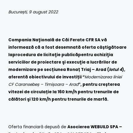
București, 9 august 2022
Compania Naţională de Căi Ferate CFR SA vă
informează că a fost desemnată oferta c
âștigătoare
la
procedura de licitaţie publică
pentru achiziţia
serviciilor de proiectare şi execuţie a lucrărilor de
modernizare pe secțiunea Ronaț Triaj – Arad (
lotul 4
),
aferentă obiectivului de investiții “
Modernizarea liniei
CF Caransebeș – Timișoara – Arad
ˮ,
pentru creșterea
vitezei de circulație la 160 km/h pentru trenurile de
călători şi 120 km/h pentru trenurile de marfă.
Oferta financiară depusă de
Asocierea WEBUILD SPA –