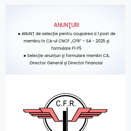
ANUNŢURI
►ANUNȚ de selecție pentru ocuparea a 1 post de
membru în CA-ul CNCF „CFR” – SA - 2025 și
formulare F1-F5
►Selecție anunțuri și formulare membri CA,
Director General și Director Financiar