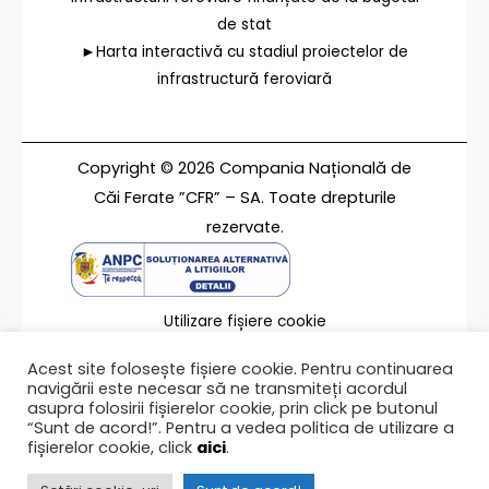
de stat
►Harta interactivă cu stadiul proiectelor de
infrastructură feroviară
Copyright © 2026 Compania Națională de
Căi Ferate ”CFR” – SA. Toate drepturile
rezervate.
Utilizare fișiere cookie
Termeni de utilizare
Acest site folosește fișiere cookie. Pentru continuarea
Contact
navigării este necesar să ne transmiteți acordul
asupra folosirii fișierelor cookie, prin click pe butonul
“Sunt de acord!”. Pentru a vedea politica de utilizare a
fișierelor cookie, click
aici
.
Ultima modificare a paginii 10/01/2022