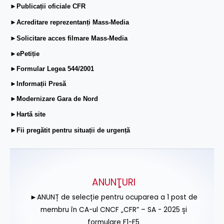
►Publicații oficiale CFR
►Acreditare reprezentanți Mass-Media
►Solicitare acces filmare Mass-Media
►ePetiție
►Formular Legea 544/2001
►Informații Presă
►Modernizare Gara de Nord
►Hartă site
►Fii pregătit pentru situații de urgență
ANUNŢURI
►ANUNȚ de selecție pentru ocuparea a 1 post de
membru în CA-ul CNCF „CFR” – SA - 2025 și
formulare F1-F5