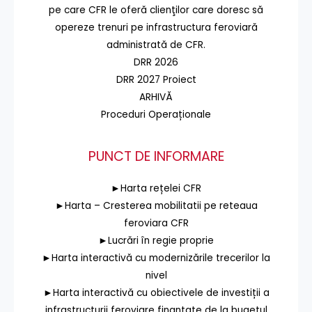
pe care CFR le oferă clienţilor care doresc să
opereze trenuri pe infrastructura feroviară
administrată de CFR.
DRR 2026
DRR 2027 Proiect
ARHIVĂ
Proceduri Operaționale
PUNCT DE INFORMARE
►Harta rețelei CFR
►Harta – Cresterea mobilitatii pe reteaua
feroviara CFR
►Lucrări în regie proprie
►Harta interactivă cu modernizările trecerilor la
nivel
►Harta interactivă cu obiectivele de investiții a
infrastructurii feroviare finanțate de la bugetul