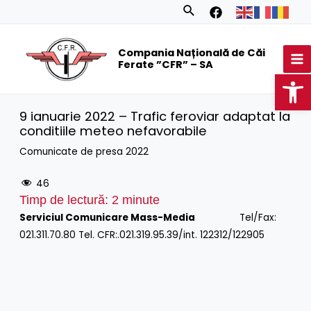
Skip
Search
to
MA
content
Compania Națională de Căi
M
Ferate ”CFR” – SA
Op
9 ianuarie 2022 – Trafic feroviar adaptat la
conditiile meteo nefavorabile
Comunicate de presa 2022
46
Timp de lectură:
2
minute
Serviciul Comunicare Mass-Media
Tel/Fax:
021.311.70.80 Tel. CFR:.021.319.95.39/int. 122312/122905