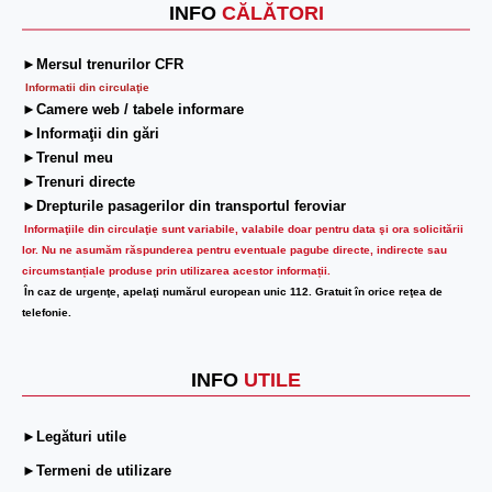
INFO
CĂLĂTORI
►Mersul trenurilor CFR
Informatii din circulaţie
►Camere web / tabele informare
►Informaţii din gări
►Trenul meu
►Trenuri directe
►Drepturile pasagerilor din transportul feroviar
Informaţiile din circulaţie sunt variabile, valabile doar pentru data şi ora solicitării
lor.
Nu ne asumăm răspunderea pentru eventuale pagube directe, indirecte sau
circumstanțiale produse prin utilizarea acestor informații.
În caz de urgenţe, apelaţi numărul european unic 112. Gratuit în orice reţea de
telefonie.
INFO
UTILE
►Legături utile
►Termeni de utilizare