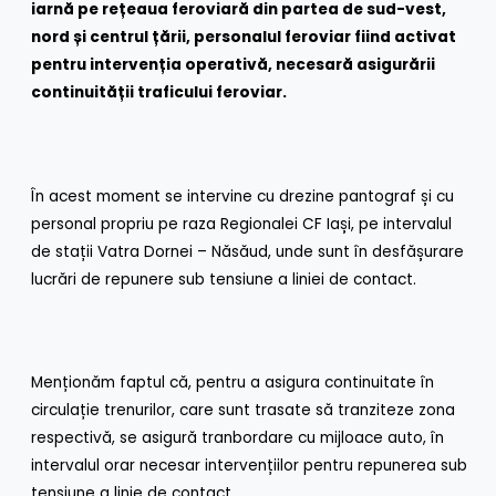
iarnă pe rețeaua feroviară din partea de sud-vest,
nord și centrul țării, personalul feroviar fiind activat
pentru intervenția operativă, necesară asigurării
continuității traficului feroviar.
În acest moment se intervine cu drezine pantograf și cu
personal propriu pe raza Regionalei CF Iași, pe intervalul
de stații Vatra Dornei – Năsăud, unde sunt în desfășurare
lucrări de repunere sub tensiune a liniei de contact.
Menționăm faptul că, pentru a asigura continuitate în
circulație trenurilor, care sunt trasate să tranziteze zona
respectivă, se asigură tranbordare cu mijloace auto, în
intervalul orar necesar intervențiilor pentru repunerea sub
tensiune a linie de contact.