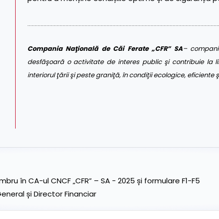
…………………………………………………………………………………………………………………
Compania Naţională de Căi Ferate „CFR” SA
– companie
desfăşoară o activitate de interes public şi contribuie la li
interiorul ţării şi peste graniţă, în condiţii ecologice, eficiente
ru în CA-ul CNCF „CFR” – SA - 2025 și formulare F1-F5
neral și Director Financiar