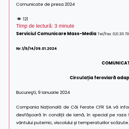
Comunicate de presa 2024
121
Timp de lectură:
3
minute
Serviciul Comunicare Mass-Media
Tel/Fax: 021.311.7
Nr.1/
5
/14/09.01.2024
COMUNICAT
Circulația feroviară adapt
Bucureşti, 9 ianuarie 2024
Compania Națională de Căi Ferate CFR SA vă infor
desfășoară în condiții de iarnă, în special pe raza 
vântului puternic, viscolului și temperaturilor scăzute.