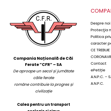
COMPA
Despre noi
Protecţia 
Politica pr
caracter p
CE TREBUIE 
CORONAVI
Compania Națională de Căi
Contact
Ferate ”CFR” – SA
ePetiție
De aproape un secol și jumătate
A.N.P.C. – 
căile ferate
A.N.P.C.
române contribuie la progres și
civilizație
Calea pentru un transport