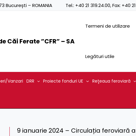
0873 București – ROMANIA
Tel.:
+40 21 319.24.00
, Fax:
+40 21
Termeni de utilizare
e Căi Ferate ”CFR” – SA
Legături utile
ieri/Vanzari
DRR
Proiecte fonduri UE
Reţeaua feroviară
9 ianuarie 2024 – Circulația feroviară 