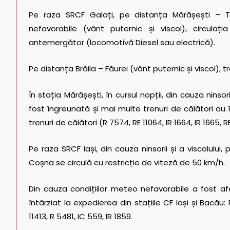
Pe raza SRCF Galați, pe distanța Mărășești – Tecu
nefavorabile (vânt puternic și viscol), circul
antemergător (locomotivă Diesel sau electrică).
Pe distanța Brăila – Făurei (vânt puternic și viscol), t
În stația Mărășești, în cursul nopții, din cauza ninsor
fost îngreunată și mai multe trenuri de călători au în
trenuri de călători (R 7574, RE 11064, IR 1664, IR 1665, R
Pe raza SRCF Iași, din cauza ninsorii și a viscolului, 
Coșna se circulă cu restricție de viteză de 50 km/h.
Din cauza condițiilor meteo nefavorabile a fost afe
întârziat la expedierea din stațiile CF Iași și Bacău: 
11413, R 5481, IC 559, IR 1859.