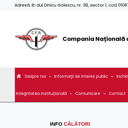
Skip
Adresă:
B-dul Dinicu Golescu, nr. 38, sector 1, cod 01
to
content
Compania Națională d
Despre noi
Informaţii de interes public
Inchir
Integritatea instituțională
Comunicare
Contact
INFO
CĂLĂTORI