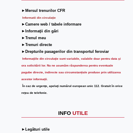
►Mersul trenurilor CFR
Informatii din circulaţie
►Camere web / tabele informare
►Informaţii din gări
►Trenul meu
►Trenuri directe
►Drepturile pasagerilor din transportul feroviar
Informaţiile din circulaţie sunt variabile, valabile doar pentru data şi
ora solicitării lor.
Nu ne asumăm răspunderea pentru eventuale
pagube directe, indirecte sau circumstanțiale produse prin utilizarea
acestor informații.
În caz de urgenţe, apelaţi numărul european unic 112. Gratuit în orice
reţea de telefonie.
INFO
UTILE
►Legături utile