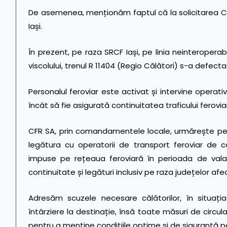
De asemenea, menționăm faptul că la solicitarea CFR
Iași.
În prezent, pe raza SRCF Iași, pe linia neinteroperab
viscolului, trenul R 11404 (Regio Călători) s-a defect
Personalul feroviar este activat și intervine operat
încât să fie asigurată continuitatea traficului feroviar
CFR SA, prin comandamentele locale, urmărește p
legătura cu operatorii de transport feroviar de că
impuse pe rețeaua feroviară în perioada de valabi
continuitate și legături inclusiv pe raza județelor 
Adresăm scuzele necesare călătorilor, în situați
întârziere la destinație, însă toate măsuri de circ
pentru a menține condițiile optime și de siguranță p