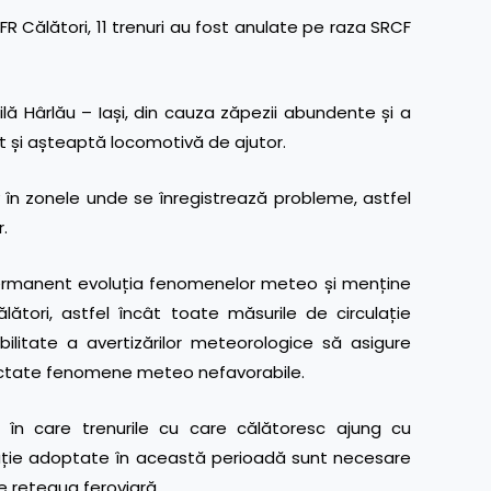
 Călători, 11 trenuri au fost anulate pe raza SRCF
ilă Hârlău – Iași, din cauza zăpezii abundente și a
at și așteaptă locomotivă de ajutor.
iv în zonele unde se înregistrează probleme, astfel
.
ermanent evoluția fenomenelor meteo și menține
lători, astfel încât toate măsurile de circulație
litate a avertizărilor meteorologice să asigure
afectate fenomene meteo nefavorabile.
a în care trenurile cu care călătoresc ajung cu
ulație adoptate în această perioadă sunt necesare
e rețeaua feroviară.