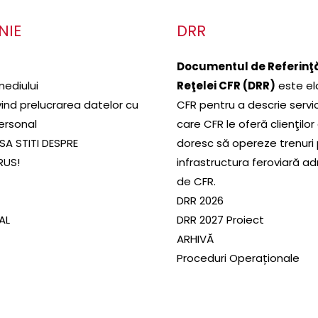
NIE
DRR
Documentul de Referinţă
mediului
Reţelei CFR (DRR)
este el
ivind prelucrarea datelor cu
CFR pentru a descrie servic
ersonal
care CFR le oferă clienţilor
SA STITI DESPRE
doresc să opereze trenuri
RUS!
infrastructura feroviară a
de CFR.
DRR 2026
SAL
DRR 2027 Proiect
ARHIVĂ
Proceduri Operaționale