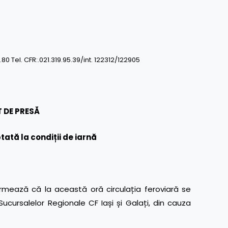
0.80 Tel. CFR:.021.319.95.39/int. 122312/122905
 DE PRESĂ
ată la condiții de iarnă
mează că la această oră circulația feroviară se
Sucursalelor Regionale CF Iași și Galați, din cauza