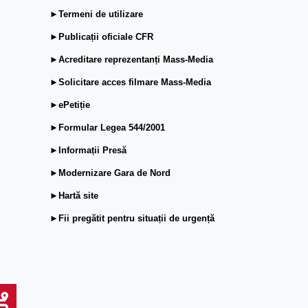
►Termeni de utilizare
►Publicații oficiale CFR
►Acreditare reprezentanți Mass-Media
►Solicitare acces filmare Mass-Media
►ePetiție
►Formular Legea 544/2001
►Informații Presă
►Modernizare Gara de Nord
►Hartă site
►Fii pregătit pentru situații de urgență