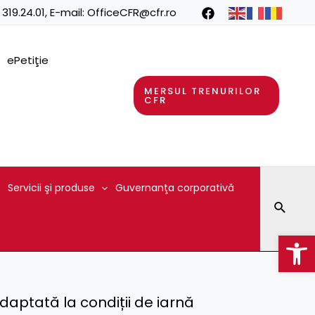
 319.24.01
, E-mail:
OfficeCFR@cfr.ro
ePetiţie
MERSUL TRENURILOR
CFR
Servicii şi produse
Guvernanţa corporativă
Searc
Op
adaptată la condiții de iarnă