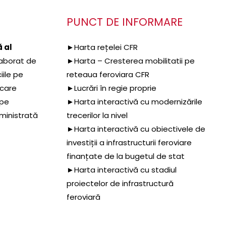
PUNCT DE INFORMARE
 al
►Harta rețelei CFR
aborat de
►Harta – Cresterea mobilitatii pe
iile pe
reteaua feroviara CFR
 care
►Lucrări în regie proprie
 pe
►Harta interactivă cu modernizările
dministrată
trecerilor la nivel
►Harta interactivă cu obiectivele de
investiții a infrastructurii feroviare
finanțate de la bugetul de stat
►Harta interactivă cu stadiul
proiectelor de infrastructură
feroviară