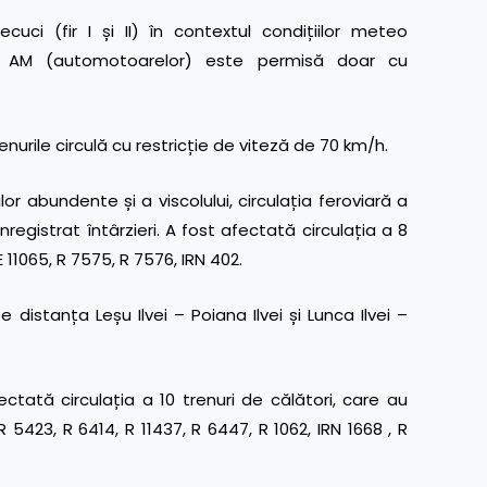
ci (fir I și II) în contextul condițiilor meteo
ația AM (automotoarelor) este permisă doar cu
renurile circulă cu restricție de viteză de 70 km/h.
ilor abundente și a viscolului, circulația feroviară a
registrat întârzieri. A fost afectată circulația a 8
E 11065, R 7575, R 7576, IRN 402.
pe distanța Leșu Ilvei – Poiana Ilvei și Lunca Ilvei –
ctată circulația a 10 trenuri de călători, care au
R 5423, R 6414, R 11437, R 6447, R 1062, IRN 1668 , R