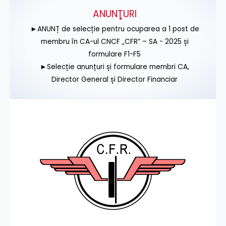
ANUNŢURI
►ANUNȚ de selecție pentru ocuparea a 1 post de
membru în CA-ul CNCF „CFR” – SA - 2025 și
formulare F1-F5
►Selecție anunțuri și formulare membri CA,
Director General și Director Financiar