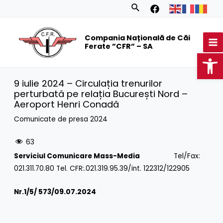
Skip
Search
to
MA
content
Compania Națională de Căi
M
Ferate ”CFR” – SA
Op
9 iulie 2024 – Circulația trenurilor
perturbată pe relația București Nord –
Aeroport Henri Conadă
Comunicate de presa 2024
63
Serviciul Comunicare Mass-Media
Tel/Fax:
021.311.70.80 Tel. CFR:.021.319.95.39/int. 122312/122905
Nr.1/
5/ 573/09.07.2024