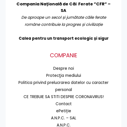
Compania Națională de Căi Ferate ”CFR” –
SA
De aproape un secol și jumătate căile ferate
române contribuie la progres și civilizație
Calea pentru un transport
ecologic și sigur
COMPANIE
Despre noi
Protecţia mediului
Politica privind prelucrarea datelor cu caracter
personal
CE TREBUIE SA STITI DESPRE CORONAVIRUS!
Contact
ePetiție
A.N.P.C. – SAL
A.N.P.C.