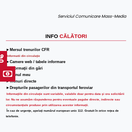
Serviciul Comunicare Mass-Media
INFO
CĂLĂTORI
►Mersul trenurilor CFR
Informatii din circulaţie
►Camere web / tabele informare
►Informaţii din gări
►Trenul meu
►Trenuri directe
►Drepturile pasagerilor din transportul feroviar
Informaţiile din circulaţie sunt variabile, valabile doar pentru data şi ora solicitării
lor.
Nu ne asumăm răspunderea pentru eventuale pagube directe, indirecte sau
circumstanțiale produse prin utilizarea acestor informații.
În caz de urgenţe, apelaţi numărul european unic 112. Gratuit în orice reţea de
telefonie.