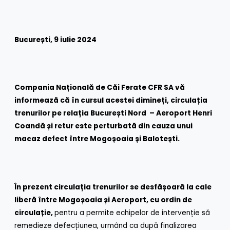
București, 9 iulie 2024
Compania Națională de Căi Ferate CFR SA vă
informează că în cursul acestei dimineți, circulația
trenurilor pe relația București Nord – Aeroport Henri
Coandă și retur este perturbată din cauza unui
macaz defect între Mogoșoaia și Balotești.
În prezent circulația trenurilor se desfășoară la cale
liberă între Mogoșoaia și Aeroport, cu ordin de
circulație,
pentru a permite echipelor de intervenție să
remedieze defecțiunea, urmând ca după finalizarea