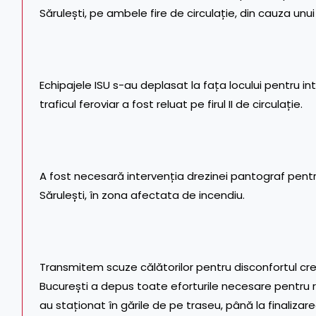
Sărulești, pe ambele fire de circulație, din cauza unu
Echipajele ISU s-au deplasat la fața locului pentru inte
traficul feroviar a fost reluat pe firul II de circulație.
A fost necesară intervenția drezinei pantograf pentru 
Sărulești, în zona afectata de incendiu.
Transmitem scuze călătorilor pentru disconfortul crea
București a depus toate eforturile necesare pentru reî
au staționat în gările de pe traseu, până la finalizarea