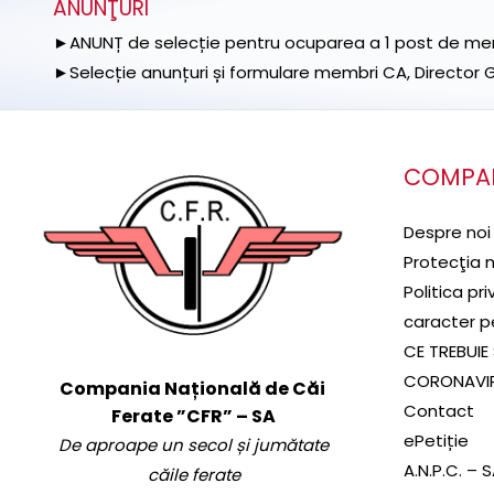
ANUNŢURI
►ANUNȚ de selecție pentru ocuparea a 1 post de memb
►Selecție anunțuri și formulare membri CA, Director Ge
COMPA
Despre noi
Protecţia 
Politica pr
caracter p
CE TREBUIE 
CORONAVI
Compania Națională de Căi
Contact
Ferate ”CFR” – SA
ePetiție
De aproape un secol și jumătate
A.N.P.C. – 
căile ferate