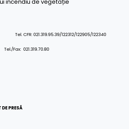
nui incendiu de vegetație
R: 021.319.95.39/122312/122905/122340
 021.319.70.80
 DE PRESĂ