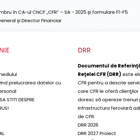
ru în CA-ul CNCF „CFR” – SA - 2025 și formulare F1-F5
neral și Director Financiar
NIE
DRR
Documentul de Referinţă
mediului
Reţelei CFR (DRR)
este el
ivind prelucrarea datelor cu
CFR pentru a descrie servic
ersonal
care CFR le oferă clienţilor
SA STITI DESPRE
doresc să opereze trenuri
RUS!
infrastructura feroviară a
de CFR.
DRR 2026
SAL
DRR 2027 Proiect