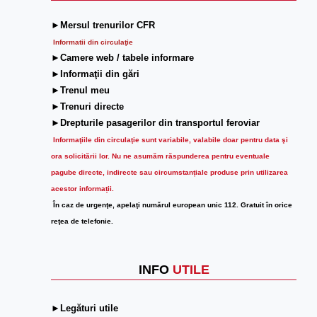
►Mersul trenurilor CFR
Informatii din circulaţie
►Camere web / tabele informare
►Informaţii din gări
►Trenul meu
►Trenuri directe
►Drepturile pasagerilor din transportul feroviar
Informaţiile din circulaţie sunt variabile, valabile doar pentru data şi
ora solicitării lor.
Nu ne asumăm răspunderea pentru eventuale
pagube directe, indirecte sau circumstanțiale produse prin utilizarea
acestor informații.
În caz de urgenţe, apelaţi numărul european unic 112. Gratuit în orice
reţea de telefonie.
INFO
UTILE
►Legături utile