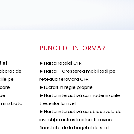
PUNCT DE INFORMARE
 al
►Harta rețelei CFR
aborat de
►Harta – Cresterea mobilitatii pe
iile pe
reteaua feroviara CFR
 care
►Lucrări în regie proprie
 pe
►Harta interactivă cu modernizările
dministrată
trecerilor la nivel
►Harta interactivă cu obiectivele de
investiții a infrastructurii feroviare
finanțate de la bugetul de stat