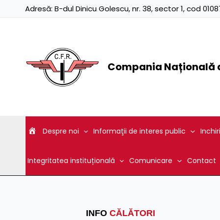
Skip
Adresă:
B-dul Dinicu Golescu, nr. 38, sector 1, cod 01
to
content
Compania Națională d
Despre noi
Informaţii de interes public
Inchir
Integritatea instituțională
Comunicare
Contact
INFO
CĂLĂTORI