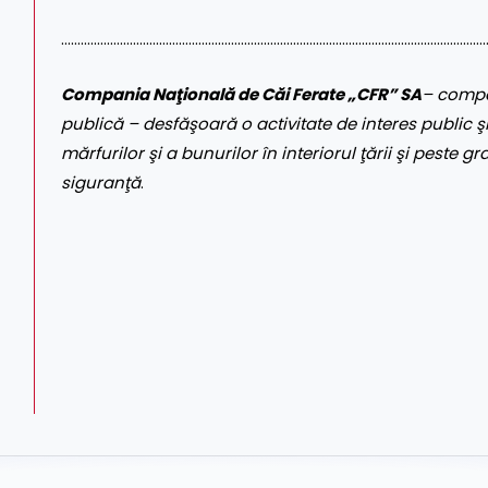
……………………………………………………………………………………………………………………
Compania Naţională de Căi Ferate „CFR” SA
– compa
publică – desfăşoară o activitate de interes public şi
mărfurilor şi a bunurilor în interiorul ţării şi peste gr
siguranţă
.