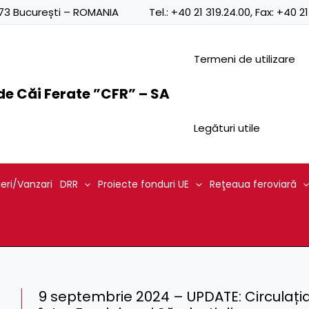
0873 București – ROMANIA
Tel.:
+40 21 319.24.00
, Fax:
+40 21
Termeni de utilizare
e Căi Ferate ”CFR” – SA
Legături utile
ieri/Vanzari
DRR
Proiecte fonduri UE
Reţeaua feroviară
9 septembrie 2024 – UPDATE: Circulația