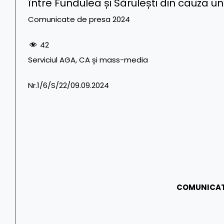
între Fundulea și Sărulești din cauza u
Comunicate de presa 2024
42
Serviciul AGA, CA și mass-media Tel. CF
Nr.1/6/S/22/09.09.2024 Tel./Fax:
COMUNICAT