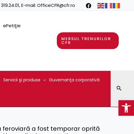
 319.24.01
, E-mail:
OfficeCFR@cfr.ro
ePetiţie
MERSUL TRENURILOR
CFR
Servicii şi produse
Guvernanţa corporativă
Searc
Op
 feroviară a fost temporar oprită