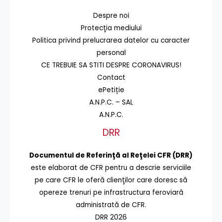
Despre noi
Protecţia mediului
Politica privind prelucrarea datelor cu caracter
personal
CE TREBUIE SA STITI DESPRE CORONAVIRUS!
Contact
ePetiție
A.N.P.C. – SAL
A.N.P.C.
DRR
Documentul de Referinţă al Reţelei CFR (DRR)
este elaborat de CFR pentru a descrie serviciile
pe care CFR le oferă clienţilor care doresc să
opereze trenuri pe infrastructura feroviară
administrată de CFR.
DRR 2026