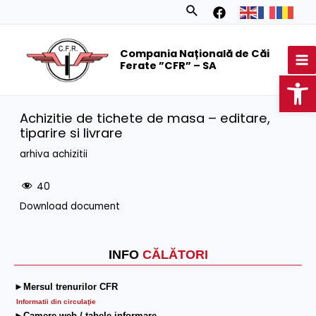
Skip
Search
to
MA
content
Compania Națională de Căi
M
Ferate ”CFR” – SA
Op
Achizitie de tichete de masa – editare,
tiparire si livrare
arhiva achizitii
40
Download document
INFO
CĂLĂTORI
►Mersul trenurilor CFR
Informatii din circulaţie