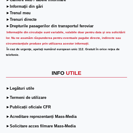
►Camere web / tabele informare
►Informaţii din gări
►Trenul meu
►Trenuri directe
►Drepturile pasagerilor din transportul feroviar
Informaţiile din circulaţie sunt variabile, valabile doar pentru data şi ora solicitării
lor.
Nu ne asumăm răspunderea pentru eventuale pagube directe, indirecte sau
circumstanțiale produse prin utilizarea acestor informații.
În caz de urgenţe, apelaţi numărul european unic 112. Gratuit în orice reţea de
telefonie.
INFO
UTILE
►Legături utile
►Termeni de utilizare
►Publicații oficiale CFR
►Acreditare reprezentanți Mass-Media
►Solicitare acces filmare Mass-Media