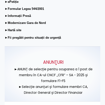
►ePetiție
►Formular Legea 544/2001
►Informații Presă
►Modernizare Gara de Nord
►Hartă site
►Fii pregătit pentru situații de urgență
ANUNŢURI
►ANUNȚ de selecție pentru ocuparea a 1 post de
membru în CA-ul CNCF „CFR” – SA - 2025 și
formulare F1-F5
►Selecție anunțuri și formulare membri CA,
Director General și Director Financiar