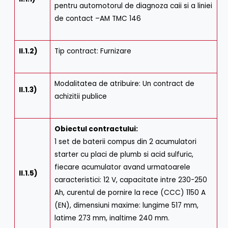
pentru automotorul de diagnoza caii si a liniei
de contact –AM TMC 146
II.1.2)
Tip contract: Furnizare
Modalitatea de atribuire: Un contract de
II.1.3)
achizitii publice
Obiectul contractului:
1 set de baterii compus din 2 acumulatori
starter cu placi de plumb si acid sulfuric,
fiecare acumulator avand urmatoarele
II.1.5)
caracteristici: 12 V, capacitate intre 230-250
Ah, curentul de pornire la rece (CCC) 1150 A
(EN), dimensiuni maxime: lungime 517 mm,
latime 273 mm, inaltime 240 mm.