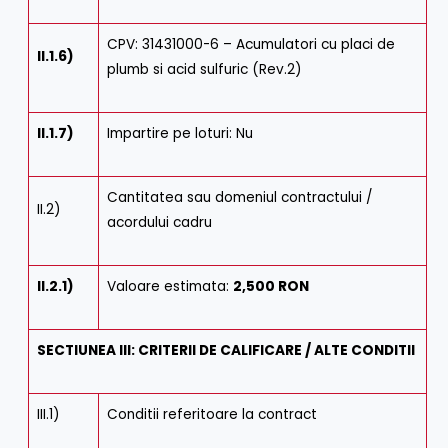
CPV: 31431000-6 – Acumulatori cu placi de
II.1.6)
plumb si acid sulfuric (Rev.2)
II.1.7)
Impartire pe loturi: Nu
Cantitatea sau domeniul contractului /
II.2)
acordului cadru
II.2.1)
Valoare estimata:
2,500 RON
SECTIUNEA III: CRITERII DE CALIFICARE / ALTE CONDITII
III.1)
Conditii referitoare la contract