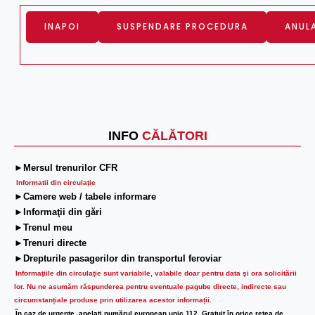
INFO
CĂLĂTORI
►Mersul trenurilor CFR
Informatii din circulaţie
►Camere web / tabele informare
►Informaţii din gări
►Trenul meu
►Trenuri directe
►Drepturile pasagerilor din transportul feroviar
Informaţiile din circulaţie sunt variabile, valabile doar pentru data şi ora solicitării
lor.
Nu ne asumăm răspunderea pentru eventuale pagube directe, indirecte sau
circumstanțiale produse prin utilizarea acestor informații.
În caz de urgenţe, apelaţi numărul european unic 112. Gratuit în orice reţea de