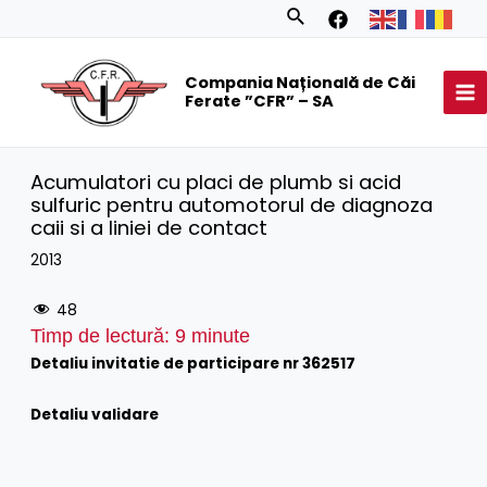
Skip
Search
to
MA
content
Compania Națională de Căi
M
Ferate ”CFR” – SA
Acumulatori cu placi de plumb si acid
sulfuric pentru automotorul de diagnoza
caii si a liniei de contact
2013
48
Timp de lectură:
9
minute
Detaliu invitatie de participare nr 362517
Detaliu validare