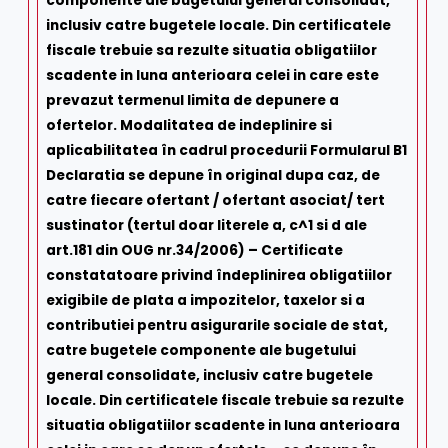
componente ale bugetului general consolidat,
inclusiv catre bugetele locale. Din certificatele
fiscale trebuie sa rezulte situatia obligatiilor
scadente in luna anterioara celei in care este
prevazut termenul limita de depunere a
ofertelor. Modalitatea de indeplinire si
aplicabilitatea în cadrul procedurii Formularul B1
Declaratia se depune în original dupa caz, de
catre fiecare ofertant / ofertant asociat/ tert
sustinator (tertul doar literele a, c^1 si d ale
art.181 din OUG nr.34/2006) – Certificate
constatatoare privind îndeplinirea obligatiilor
exigibile de plata a impozitelor, taxelor si a
contributiei pentru asigurarile sociale de stat,
catre bugetele componente ale bugetului
general consolidate, inclusiv catre bugetele
locale. Din certificatele fiscale trebuie sa rezulte
situatia obligatiilor scadente in luna anterioara