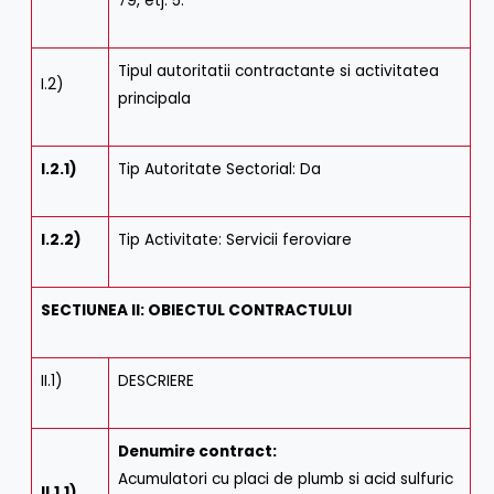
79, etj. 5.
Tipul autoritatii contractante si activitatea
I.2)
principala
I.2.1)
Tip Autoritate Sectorial: Da
I.2.2)
Tip Activitate: Servicii feroviare
SECTIUNEA II: OBIECTUL CONTRACTULUI
II.1)
DESCRIERE
Denumire contract:
Acumulatori cu placi de plumb si acid sulfuric
II.1.1)