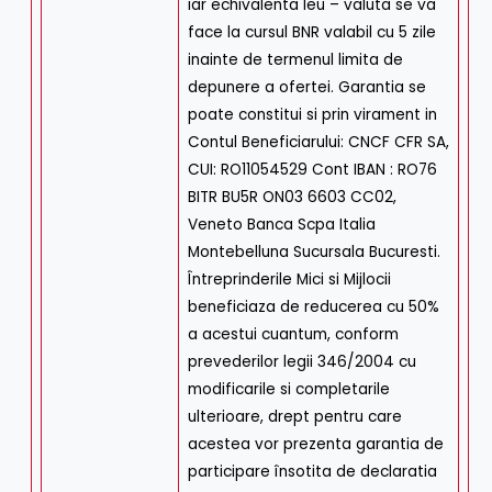
iar echivalenta leu – valuta se va
face la cursul BNR valabil cu 5 zile
inainte de termenul limita de
depunere a ofertei. Garantia se
poate constitui si prin virament in
Contul Beneficiarului: CNCF CFR SA,
CUI: RO11054529 Cont IBAN : RO76
BITR BU5R ON03 6603 CC02,
Veneto Banca Scpa Italia
Montebelluna Sucursala Bucuresti.
Întreprinderile Mici si Mijlocii
beneficiaza de reducerea cu 50%
a acestui cuantum, conform
prevederilor legii 346/2004 cu
modificarile si completarile
ulterioare, drept pentru care
acestea vor prezenta garantia de
participare însotita de declaratia