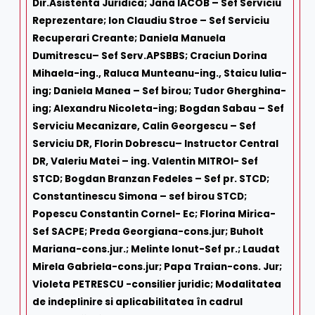
Dir.Asistenta Juridica; Jana IACOB – Sef Serviciu
Reprezentare; Ion Claudiu Stroe – Sef Serviciu
Recuperari Creante; Daniela Manuela
Dumitrescu– Sef Serv.APSBBS; Craciun Dorina
Mihaela-ing., Raluca Munteanu-ing., Staicu Iulia-
ing; Daniela Manea – Sef birou; Tudor Gherghina-
ing; Alexandru Nicoleta-ing; Bogdan Sabau – Sef
Serviciu Mecanizare, Calin Georgescu – Sef
Serviciu DR, Florin Dobrescu– Instructor Central
DR, Valeriu Matei – ing. Valentin MITROI- Sef
STCD; Bogdan Branzan Fedeles – Sef pr. STCD;
Constantinescu Simona – sef birou STCD;
Popescu Constantin Cornel- Ec; Florina Mirica-
Sef SACPE; Preda Georgiana-cons.jur; Buholt
Mariana-cons.jur.; Melinte Ionut-Sef pr.; Laudat
Mirela Gabriela-cons.jur; Papa Traian-cons. Jur;
Violeta PETRESCU -consilier juridic; Modalitatea
de indeplinire si aplicabilitatea în cadrul