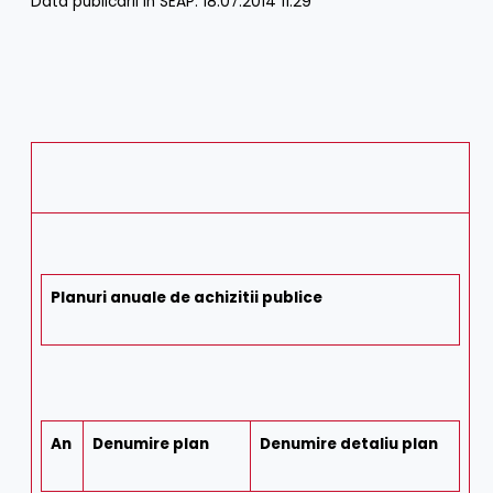
Data publicarii in SEAP: 18.07.2014 11:29
Planuri anuale de achizitii publice
An
Denumire plan
Denumire detaliu plan