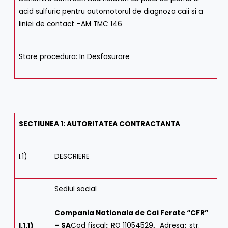
acid sulfuric pentru automotorul de diagnoza caii si a
liniei de contact –AM TMC 146
Stare procedura: In Desfasurare
SECTIUNEA 1: AUTORITATEA CONTRACTANTA
I.1)
DESCRIERE
Sediul social
Compania Nationala de Cai Ferate “CFR”
– SA
Cod fiscal
:
RO 11054529
,
Adresa
:
str.
I.1.1)