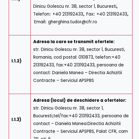
Dinicu Golescu nr. 38, sector 1, Bucuresti
,
Telefon
:
+40 213192433
,
Fax
:
+40 213192433
,
Email
:
gherghina.tudor@cfr.ro
Adresa la care se transmit ofertele:
str. Dinicu Golescu nr. 38, sector 1, Bucuresti,
Romania, cod postal: 010873, telefon:+40
I.1.2)
213192433, fax:+40 213192433, persoana de
contact: Daniela Manea – Directia Achizitii
Contracte – Serviciul APSPBS
Adresa (locul) de deschidere a ofertelor:
str. Dinicu Golescu nr. 38, sector 1,
Bucuresti,tel/fax:+40 213192433, persoana de
I.1.3)
contact – Daniela Manea:Directia Achizitii
Contracte – Serviciul APSPBS, Palat CFR, cam