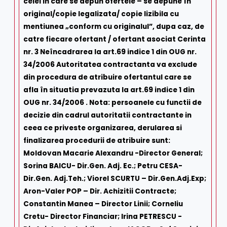
celei in care se depun ofertele – se depune în
original/copie legalizata/ copie lizibila cu
mentiunea „conform cu originalul”, dupa caz, de
catre fiecare ofertant / ofertant asociat Cerinta
nr. 3 Neîncadrarea la art.69 indice 1 din OUG nr.
34/2006 Autoritatea contractanta va exclude
din procedura de atribuire ofertantul care se
afla în situatia prevazuta la art.69 indice 1 din
OUG nr. 34/2006 . Nota: persoanele cu functii de
decizie din cadrul autoritatii contractante in
ceea ce priveste organizarea, derularea si
finalizarea procedurii de atribuire sunt:
Moldovan Macarie Alexandru -Director General;
Sorina BAICU- Dir.Gen. Adj. Ec.; Petru CESA-
Dir.Gen. Adj.Teh.; Viorel SCURTU – Dir.Gen.Adj.Exp;
Aron-Valer POP – Dir. Achizitii Contracte;
Constantin Manea – Director Linii; Corneliu
Cretu- Director Financiar; Irina PETRESCU -