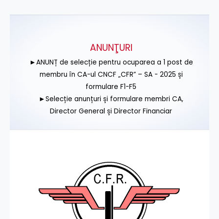
ANUNŢURI
►ANUNȚ de selecție pentru ocuparea a 1 post de
membru în CA-ul CNCF „CFR” – SA - 2025 și
formulare F1-F5
►Selecție anunțuri și formulare membri CA,
Director General și Director Financiar