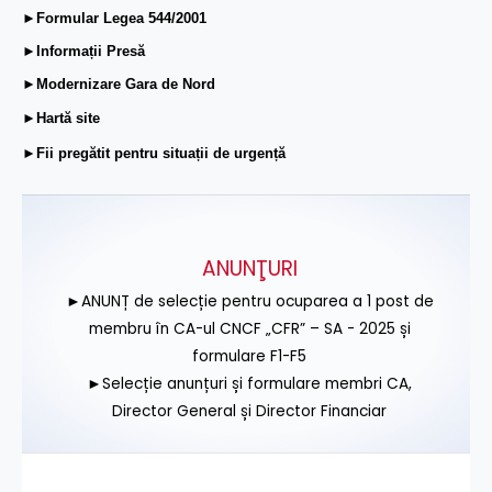
►Formular Legea 544/2001
►Informații Presă
►Modernizare Gara de Nord
►Hartă site
►Fii pregătit pentru situații de urgență
ANUNŢURI
►ANUNȚ de selecție pentru ocuparea a 1 post de
membru în CA-ul CNCF „CFR” – SA - 2025 și
formulare F1-F5
►Selecție anunțuri și formulare membri CA,
Director General și Director Financiar