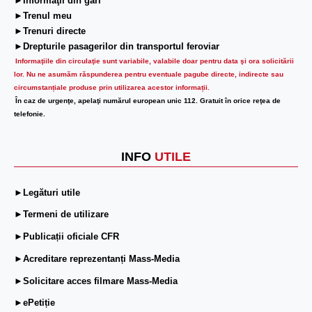
►Informaţii din gări
►Trenul meu
►Trenuri directe
►Drepturile pasagerilor din transportul feroviar
Informaţiile din circulaţie sunt variabile, valabile doar pentru data şi ora solicitării
lor.
Nu ne asumăm răspunderea pentru eventuale pagube directe, indirecte sau
circumstanțiale produse prin utilizarea acestor informații.
În caz de urgenţe, apelaţi numărul european unic 112. Gratuit în orice reţea de
telefonie.
INFO
UTILE
►Legături utile
►Termeni de utilizare
►Publicații oficiale CFR
►Acreditare reprezentanți Mass-Media
►Solicitare acces filmare Mass-Media
►ePetiție