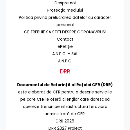
Despre noi
Protecţia mediului
Politica privind prelucrarea datelor cu caracter
personal
CE TREBUIE SA STITI DESPRE CORONAVIRUS!
Contact
ePetiție
A.N.P.C. – SAL
A.N.P.C.
DRR
Documentul de Referinţă al Reţelei CFR (DRR)
este elaborat de CFR pentru a descrie serviciile
pe care CFR le oferă clienţilor care doresc să
opereze trenuri pe infrastructura feroviară
administrată de CFR.
DRR 2026
DRR 2027 Proiect