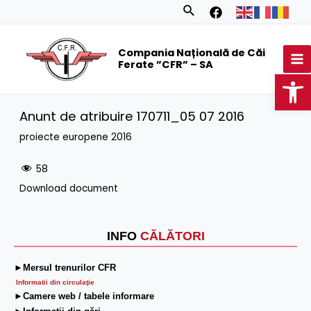
Skip
Search
to
MA
content
Compania Națională de Căi
M
Ferate ”CFR” – SA
Op
Anunt de atribuire 170711_05 07 2016
proiecte europene 2016
58
Download document
INFO
CĂLĂTORI
►Mersul trenurilor CFR
Informatii din circulaţie
►Camere web / tabele informare