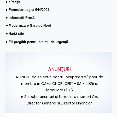
►ePetiție
►Formular Legea 544/2001
►Informații Presă
►Modernizare Gara de Nord
►Hartă site
►Fii pregătit pentru situații de urgență
ANUNŢURI
►ANUNȚ de selecție pentru ocuparea a 1 post de
membru în CA-ul CNCF „CFR” – SA - 2025 și
formulare F1-F5
►Selecție anunțuri și formulare membri CA,
Director General și Director Financiar