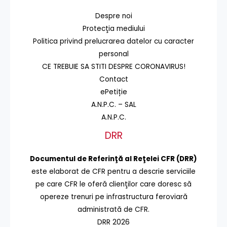
Despre noi
Protecţia mediului
Politica privind prelucrarea datelor cu caracter
personal
CE TREBUIE SA STITI DESPRE CORONAVIRUS!
Contact
ePetiție
A.N.P.C. – SAL
A.N.P.C.
DRR
Documentul de Referinţă al Reţelei CFR (DRR)
este elaborat de CFR pentru a descrie serviciile
pe care CFR le oferă clienţilor care doresc să
opereze trenuri pe infrastructura feroviară
administrată de CFR.
DRR 2026