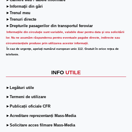
►Camere web / tabele informare
►Informaţii din gări
►Trenul meu
►Trenuri directe
►Drepturile pasagerilor din transportul feroviar
Informaţiile din circulaţie sunt variabile, valabile doar pentru data şi ora solicitării
lor.
Nu ne asumăm răspunderea pentru eventuale pagube directe, indirecte sau
circumstanțiale produse prin utilizarea acestor informații.
În caz de urgenţe, apelaţi numărul european unic 112. Gratuit în orice reţea de
telefonie.
INFO
UTILE
►Legături utile
►Termeni de utilizare
►Publicații oficiale CFR
►Acreditare reprezentanți Mass-Media
►Solicitare acces filmare Mass-Media