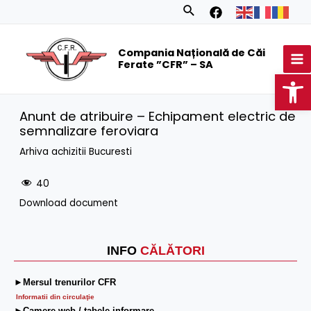
Skip
Search
to
MA
content
Compania Națională de Căi
M
Ferate ”CFR” – SA
Op
Anunt de atribuire – Echipament electric de
semnalizare feroviara
Arhiva achizitii Bucuresti
40
Download document
INFO
CĂLĂTORI
►Mersul trenurilor CFR
Informatii din circulaţie