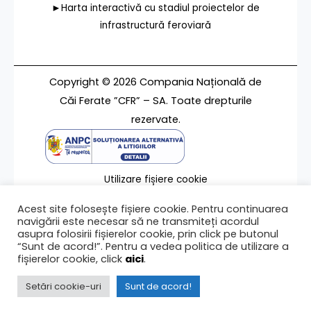
►Harta interactivă cu stadiul proiectelor de
infrastructură feroviară
Copyright © 2026 Compania Națională de
Căi Ferate ”CFR” – SA. Toate drepturile
rezervate.
Utilizare fișiere cookie
Termeni de utilizare
Acest site folosește fișiere cookie. Pentru continuarea
Contact
navigării este necesar să ne transmiteți acordul
asupra folosirii fișierelor cookie, prin click pe butonul
“Sunt de acord!”. Pentru a vedea politica de utilizare a
fișierelor cookie, click
aici
.
Ultima modificare a paginii 08/07/2016
Setări cookie-uri
Sunt de acord!