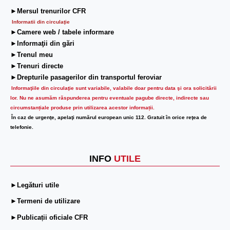
►Mersul trenurilor CFR
Informatii din circulaţie
►Camere web / tabele informare
►Informaţii din gări
►Trenul meu
►Trenuri directe
►Drepturile pasagerilor din transportul feroviar
Informaţiile din circulaţie sunt variabile, valabile doar pentru data şi ora solicitării
lor.
Nu ne asumăm răspunderea pentru eventuale pagube directe, indirecte sau
circumstanțiale produse prin utilizarea acestor informații.
În caz de urgenţe, apelaţi numărul european unic 112. Gratuit în orice reţea de
telefonie.
INFO
UTILE
►Legături utile
►Termeni de utilizare
►Publicații oficiale CFR