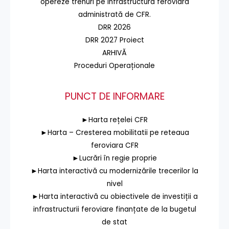
opereze trenuri pe infrastructura feroviară
administrată de CFR.
DRR 2026
DRR 2027 Proiect
ARHIVĂ
Proceduri Operaționale
PUNCT DE INFORMARE
►Harta rețelei CFR
►Harta – Cresterea mobilitatii pe reteaua
feroviara CFR
►Lucrări în regie proprie
►Harta interactivă cu modernizările trecerilor la
nivel
►Harta interactivă cu obiectivele de investiții a
infrastructurii feroviare finanțate de la bugetul
de stat