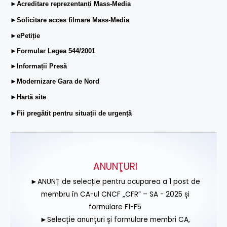
►Acreditare reprezentanți Mass-Media
►Solicitare acces filmare Mass-Media
►ePetiție
►Formular Legea 544/2001
►Informații Presă
►Modernizare Gara de Nord
►Hartă site
►Fii pregătit pentru situații de urgență
ANUNŢURI
►ANUNȚ de selecție pentru ocuparea a 1 post de
membru în CA-ul CNCF „CFR” – SA - 2025 și
formulare F1-F5
►Selecție anunțuri și formulare membri CA,