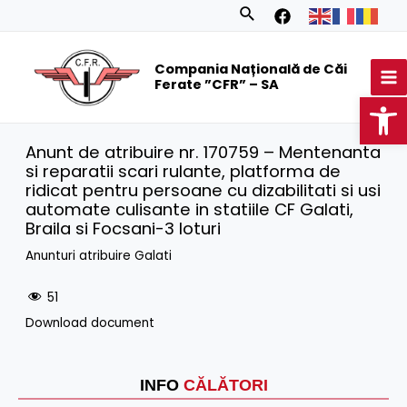
Skip
Search
to
MA
content
Compania Națională de Căi
M
Ferate ”CFR” – SA
Op
Anunt de atribuire nr. 170759 – Mentenanta
si reparatii scari rulante, platforma de
ridicat pentru persoane cu dizabilitati si usi
automate culisante in statiile CF Galati,
Braila si Focsani-3 loturi
Anunturi atribuire Galati
51
Download document
INFO
CĂLĂTORI